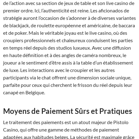
de l’action avec sa section de jeux de table et son live casino de
premier ordre. Ici, l’authenticité est reine. Les aficionados de
stratégie auront l’occasion de s’adonner à de diverses variantes
de blackjack, de roulette européenne et américaine, de baccara
et de poker. Mais le véritable joyau est le live casino, où des
croupiers professionnels et chaleureux conduisent les parties
en temps réel depuis des studios luxueux. Avec une diffusion
en haute définition et à des angles de caméra nombreux, le
joueur a le sentiment d’être assis à la table d’un établissement
de luxe. Les interactions avec le croupier et les autres
participants via le chat offrent une dimension sociale unique,
parfaite pour ceux qui cherchent le frisson du réel depuis leur
canapé en Belgique.
Moyens de Paiement Sûrs et Pratiques
Le traitement des paiements est un atout majeur de Pistolo
Casino, qui offre une gamme de méthodes de paiement
adaptées aux habitudes belges. La sécurité est maximale grâce