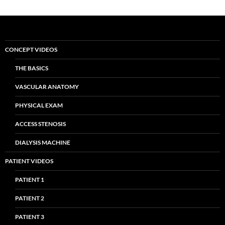
CONCEPT VIDEOS
THE BASICS
VASCULAR ANATOMY
PHYSICAL EXAM
ACCESS STENOSIS
DIALYSIS MACHINE
PATIENT VIDEOS
PATIENT 1
PATIENT 2
PATIENT 3