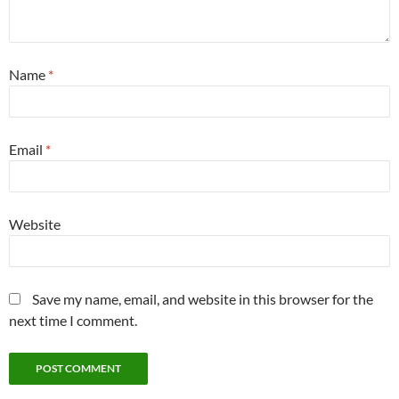
Name
*
Email
*
Website
Save my name, email, and website in this browser for the
next time I comment.