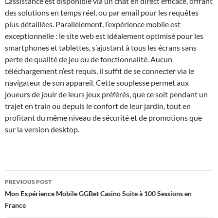
L’assistance est disponible via un chat en direct efficace, offrant
des solutions en temps réel, ou par email pour les requêtes
plus détaillées. Parallèlement, l’expérience mobile est
exceptionnelle : le site web est idéalement optimisé pour les
smartphones et tablettes, s’ajustant à tous les écrans sans
perte de qualité de jeu ou de fonctionnalité. Aucun
téléchargement n’est requis, il suffit de se connecter via le
navigateur de son appareil. Cette souplesse permet aux
joueurs de jouir de leurs jeux préférés, que ce soit pendant un
trajet en train ou depuis le confort de leur jardin, tout en
profitant du même niveau de sécurité et de promotions que
sur la version desktop.
Post
PREVIOUS POST
navigation
Mon Expérience Mobile GGBet Casino Suite à 100 Sessions en
France