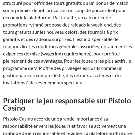
structuré pour offrir des tours gratuits ou un bonus de match
sur le premier dépôt, procurant un coup de pouce idéal pour
découvrir la plateforme. Par la suite, un calendrier de
promotions rythmé propose des reloads le week-end, des
tours gratuits sur les nouveaux slots, des tournois à prix
garantis et des cadeaux surprises. Il est indispensable de
toujours lire les conditions générales associées, notamment les
exigences de mise (wagering requirements), pour profiter
pleinement de ces avantages. Pour les joueurs les plus actifs, le
programme de VIP offre des privilèges exclusifs comme un
gestionnaire de compte dédié, des retraits accélérés et des
invitations à des événements spéciaux.
Pratiquer le jeu responsable sur Pistolo
Casino
Pistolo Casino accorde une grande importance à sa
responsabilité envers les joueurs et favorise activement une
pratique de jeu responsable et régulée. La plateforme offre une