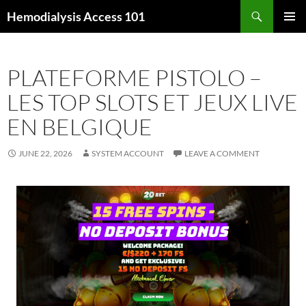
Skip
Search
Hemodialysis Access 101
to
PRIMAR
content
MENU
PLATEFORME PISTOLO –
LES TOP SLOTS ET JEUX LIVE
EN BELGIQUE
JUNE 22, 2026
SYSTEM ACCOUNT
LEAVE A COMMENT