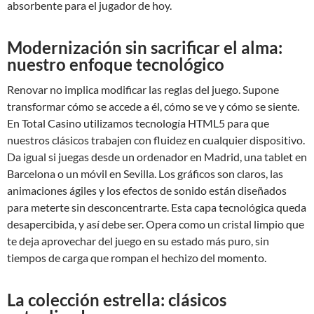
absorbente para el jugador de hoy.
Modernización sin sacrificar el alma:
nuestro enfoque tecnológico
Renovar no implica modificar las reglas del juego. Supone
transformar cómo se accede a él, cómo se ve y cómo se siente.
En Total Casino utilizamos tecnología HTML5 para que
nuestros clásicos trabajen con fluidez en cualquier dispositivo.
Da igual si juegas desde un ordenador en Madrid, una tablet en
Barcelona o un móvil en Sevilla. Los gráficos son claros, las
animaciones ágiles y los efectos de sonido están diseñados
para meterte sin desconcentrarte. Esta capa tecnológica queda
desapercibida, y así debe ser. Opera como un cristal limpio que
te deja aprovechar del juego en su estado más puro, sin
tiempos de carga que rompan el hechizo del momento.
La colección estrella: clásicos