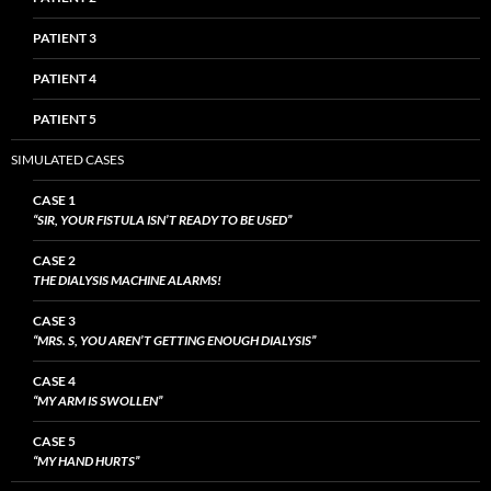
PATIENT 3
PATIENT 4
PATIENT 5
SIMULATED CASES
CASE 1
“SIR, YOUR FISTULA ISN’T READY TO BE USED”
CASE 2
THE DIALYSIS MACHINE ALARMS!
CASE 3
“MRS. S, YOU AREN’T GETTING ENOUGH DIALYSIS”
CASE 4
“MY ARM IS SWOLLEN”
CASE 5
“MY HAND HURTS”