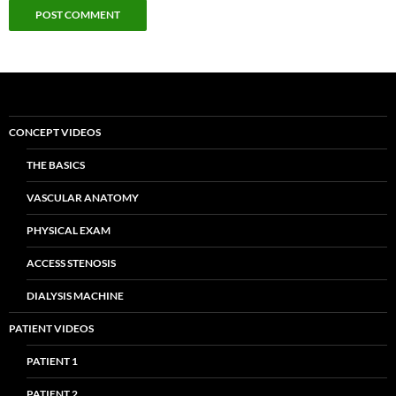
CONCEPT VIDEOS
THE BASICS
VASCULAR ANATOMY
PHYSICAL EXAM
ACCESS STENOSIS
DIALYSIS MACHINE
PATIENT VIDEOS
PATIENT 1
PATIENT 2