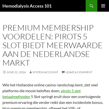
Skip
Search
Hemodialysis Access 101
to
PRIMAR
content
MENU
PREMIUM MEMBERSHIP
VOORDELEN: PIROTS 5
SLOT BIEDT MEERWAARDE
AAN DE NEDERLANDSE
MARKT
JUNE 22, 2026
SYSTEM ACCOUNT
LEAVE A COMMENT
Wie het Hollandse online casino-landschap kent, ziet veel
platforms die mooie beloftes doen.
pirots 5 slot
betaalmethoden
5 Slot springt eruit door een overtuigende
premium ervaring die verder reikt dan een incidentele bonus.
Hun premium membership, oftewel het VIP- of