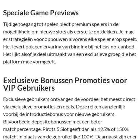
Speciale Game Previews
Tijdige toegang tot spelen biedt premium spelers in de
mogelijkheid om nieuwe slots als eerste te ontdekken. Je mag
er strategieën voor opbouwen alvorens elke speler erop speelt.
Het levert ook een ervaring van binding bij het casino-aanbod.
Het lijkt alsof je deel uitmaakt van een exclusieve groep die het
platform mee vormgeeft.
Exclusieve Bonussen Promoties voor
VIP Gebruikers
Exclusieve gebruikers ontvangen de voordeel het meest direct
via exclusieve promoties en deals. Deze reiken aanzienlijk
voorbij de introductiebonus voor nieuwe gebruikers.
Bijvoorbeeld depositobonussen met een beter
matchpercentage. Pirots 5 Slot geeft dan als 125% of 150%
match, in plaats van de gebruikelijke 100%. Daarnaast zijn er er