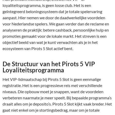
loyaliteitsprogramma, is geen losse club. Het is een
geïntegreerd beloningssysteem dat je totale spelervaring
aanpast. Hier nemen we door de daadwerkelijke voordelen
voor Nederlandse spelers. We gaan verder dan de reclame en
analyseren de praktijk: betere cashback, persoonlijke hulp en
promoties gemaakt voor de lokale markt. Het streven is een
objectief beeld van wat je kunt verwachten als je in het
ecosysteem van Pirots 5 Slot actief bent.
De Structuur van het Pirots 5 VIP
Loyaliteitsprogramma
Het VIP-lidmaatschap bij Pirots 5 Slot is geen eenmalige
registratie. Het is een progressieve reis met verschillende
niveaus. Die opbouw moet je snappen, want de voordelen
verbeteren naarmate je meer speelt. Bij bepaalde programma’s
draait alles om je deposito’s. Pirots 5 Slot kijkt vaak breder. Het
gaat niet enkel om je stortingsbedrag, maar om je totale