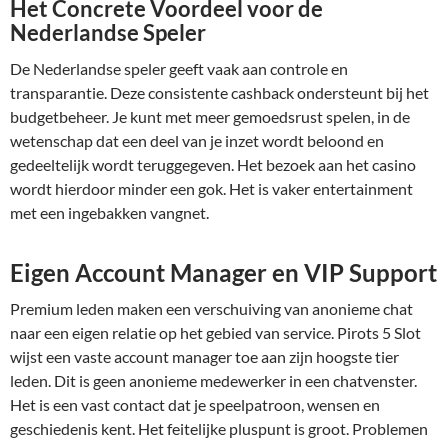
Het Concrete Voordeel voor de
Nederlandse Speler
De Nederlandse speler geeft vaak aan controle en
transparantie. Deze consistente cashback ondersteunt bij het
budgetbeheer. Je kunt met meer gemoedsrust spelen, in de
wetenschap dat een deel van je inzet wordt beloond en
gedeeltelijk wordt teruggegeven. Het bezoek aan het casino
wordt hierdoor minder een gok. Het is vaker entertainment
met een ingebakken vangnet.
Eigen Account Manager en VIP Support
Premium leden maken een verschuiving van anonieme chat
naar een eigen relatie op het gebied van service. Pirots 5 Slot
wijst een vaste account manager toe aan zijn hoogste tier
leden. Dit is geen anonieme medewerker in een chatvenster.
Het is een vast contact dat je speelpatroon, wensen en
geschiedenis kent. Het feitelijke pluspunt is groot. Problemen