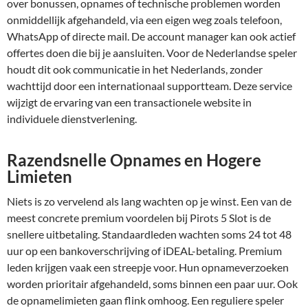
over bonussen, opnames of technische problemen worden
onmiddellijk afgehandeld, via een eigen weg zoals telefoon,
WhatsApp of directe mail. De account manager kan ook actief
offertes doen die bij je aansluiten. Voor de Nederlandse speler
houdt dit ook communicatie in het Nederlands, zonder
wachttijd door een internationaal supportteam. Deze service
wijzigt de ervaring van een transactionele website in
individuele dienstverlening.
Razendsnelle Opnames en Hogere
Limieten
Niets is zo vervelend als lang wachten op je winst. Een van de
meest concrete premium voordelen bij Pirots 5 Slot is de
snellere uitbetaling. Standaardleden wachten soms 24 tot 48
uur op een bankoverschrijving of iDEAL-betaling. Premium
leden krijgen vaak een streepje voor. Hun opnameverzoeken
worden prioritair afgehandeld, soms binnen een paar uur. Ook
de opnamelimieten gaan flink omhoog. Een reguliere speler