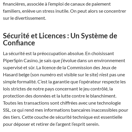
financières, associée à l’emploi de canaux de paiement
familiers, enlève un stress inutile. On peut alors se concentrer
sur le divertissement.
Sécurité et Licences : Un Système de
Confiance
La sécurité est la préoccupation absolue. En choisissant
PiperSpin Casino, je sais que j’évolue dans un environnement
supervisé et sûr. La licence de la Commission des Jeux de
Hasard belge (son numéro est visible sur le site) n’est pas une
simple formalité. C’est la garantie que l’opérateur respecte les
lois strictes de notre pays concernant le jeu contrôlé, la
protection des données et la lutte contre le blanchiment.
Toutes les transactions sont chiffrées avec une technologie
SSL, ce qui rend mes informations bancaires inaccessibles pour
des tiers. Cette couche de sécurité technique est essentielle
pour déposer et retirer de l’argent l’esprit serein.