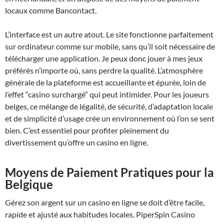
locaux comme Bancontact.
L’interface est un autre atout. Le site fonctionne parfaitement
sur ordinateur comme sur mobile, sans qu’il soit nécessaire de
télécharger une application. Je peux donc jouer à mes jeux
préférés n’importe où, sans perdre la qualité. L’atmosphère
générale de la plateforme est accueillante et épurée, loin de
l’effet “casino surchargé” qui peut intimider. Pour les joueurs
belges, ce mélange de légalité, de sécurité, d’adaptation locale
et de simplicité d’usage crée un environnement où l’on se sent
bien. C’est essentiel pour profiter pleinement du
divertissement qu’offre un casino en ligne.
Moyens de Paiement Pratiques pour la
Belgique
Gérez son argent sur un casino en ligne se doit d’être facile,
rapide et ajusté aux habitudes locales. PiperSpin Casino