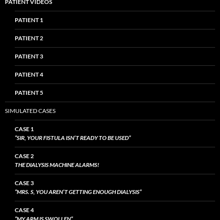
PATIENT VIDEOS
PATIENT 1
PATIENT 2
PATIENT 3
PATIENT 4
PATIENT 5
SIMULATED CASES
CASE 1
“SIR, YOUR FISTULA ISN’T READY TO BE USED”
CASE 2
THE DIALYSIS MACHINE ALARMS!
CASE 3
“MRS. S, YOU AREN’T GETTING ENOUGH DIALYSIS”
CASE 4
“MY ARM IS SWOLLEN”