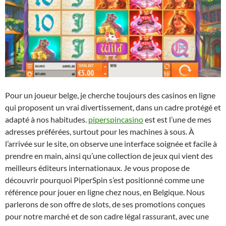
Pour un joueur belge, je cherche toujours des casinos en ligne
qui proposent un vrai divertissement, dans un cadre protégé et
adapté à nos habitudes.
piperspincasino
est est l’une de mes
adresses préférées, surtout pour les machines à sous. À
l’arrivée sur le site, on observe une interface soignée et facile à
prendre en main, ainsi qu’une collection de jeux qui vient des
meilleurs éditeurs internationaux. Je vous propose de
découvrir pourquoi PiperSpin s’est positionné comme une
référence pour jouer en ligne chez nous, en Belgique. Nous
parlerons de son offre de slots, de ses promotions conçues
pour notre marché et de son cadre légal rassurant, avec une