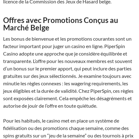
licence de la Commission des Jeux de Hasard belge.
Offres avec Promotions Conçus au
Marché Belge
Les bonus de bienvenue et les promotions courantes sont un
facteur important pour juger un casino en ligne. PiperSpin
Casino adopte une approche que je considère équilibrée et
transparente. L’offre pour les nouveaux membres est souvent
d’un bonus sur le premier apport, qui peut inclure des parties
gratuites sur des jeux sélectionnés. Je examine toujours avec
minutie les règles connexes : les wagering requirements, les
jeux éligibles et la durée de validité. Chez PiperSpin, ces règles
sont exposées clairement. Cela empêche les désagréments et
autorise de jouir de l’offre en toute quiétude.
Pour les habitués, le casino met en place un système de
fidélisation ou des promotions chaque semaine, comme des
spins gratuits sur un “jeu de la semaine” ou des tournois à prix