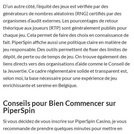
D’un autre côté, l’équité des jeux est vérifiée par des
générateurs de nombres aléatoires (RNG) certifiés par des
organismes d’audit externes. Les pourcentages de retour
théorique aux joueurs (RTP) sont généralement publiés pour
chaque jeu. Cela permet de faire des choix en connaissance de
fait. PiperSpin affiche aussi une politique claire en matière de
jeu responsable. Des outils permettent de fixer des limites de
dépôt, de perte ou de temps de jeu. On trouve également des
liens directs vers des organisations d’aide comme le Conseil de
la Jeuvertie. Ce cadre réglementaire solide et transparent est,
selon moi, la base nécessaire pour une expérience de jeu
enrichissante et sereine en Belgique.
Conseils pour Bien Commencer sur
PiperSpin
Si vous décidez de vous inscrire sur PiperSpin Casino, je vous
recommande de prendre quelques minutes pour mettre en