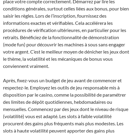
place votre compte correctement. Démarrez par lire les
conditions générales, surtout celles liées aux bonus, pour bien
saisir les règles. Lors de l’inscription, fournissez des
informations exactes et vérifiables. Cela accélérera les
procédures de vérification ultérieures, en particulier pour les
retraits. Bénéficiez de la fonctionnalité de démonstration
(mode fun) pour découvrir les machines à sous sans engager
votre argent. C’est le meilleur moyen de dénicher les jeux dont
le thème, la volatilité et les mécaniques de bonus vous
conviennent vraiment.
Après, fixez-vous un budget de jeu avant de commencer et
respectez-le. Employez les outils de jeu responsable mis à
disposition par le casino, comme la possibilité de paramétrer
des limites de dépôt quotidiennes, hebdomadaires ou
mensuelles. Commencez par des jeux dont le niveau de risque
(volatilité) vous est adapté. Les slots à faible volatilité
procurent des gains plus fréquents mais plus modestes. Les
slots à haute volatilité peuvent apporter des gains plus