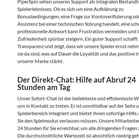
PiperSpin sehen unseren Support als integralen Bestandte
Spielerlebnisses. Ob es sich um eine Aufklärung zu
Bonusbedingungen, eine Frage zur Kontoverifizierung o
Assistenz bei einer technischen Störung handelt, eine sch
professionelle Antwort kann Frustration vermeiden und 
Zufriedenheit spürbar steigern. Ein guter Support schaff
Transparenz und zeigt, dass wir unsere Spieler ernst neh
sie da sind, was auf Dauer die Loyalität und das positive 
unserer Marke stärkt.
Der Direkt-Chat: Hilfe auf Abruf 24
Stunden am Tag
Unser Sofort-Chat ist der beliebteste und effizienteste 
uns in Kontakt zu treten. Er ist unmittelbar auf der Seite 
Spielerbereich integriert und bietet Ihnen sofortige Hilfe
Sie den Spielmodus verlassen müssen. Unsere Mitarbeiter 
24 Stunden für Sie erreichbar, um alle dringenden Fragen 
Die durchschnittliche Wartezeit ist absichtlich niedrig ge