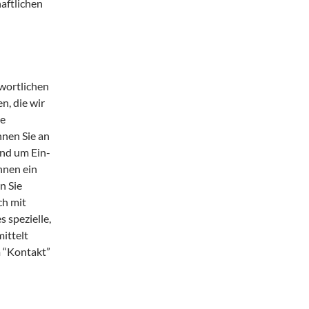
aftlichen
twortlichen
n, die wir
ne
nnen Sie an
und um Ein-
hnen ein
n Sie
ch mit
 spezielle,
ittelt
m “Kontakt”