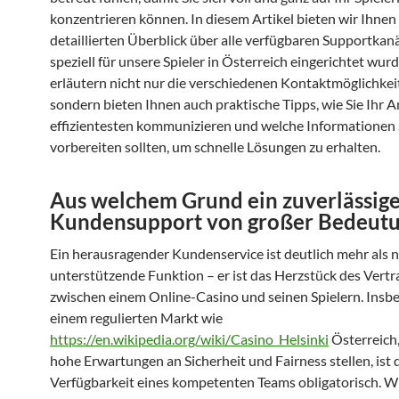
konzentrieren können. In diesem Artikel bieten wir Ihnen
detaillierten Überblick über alle verfügbaren Supportkanä
speziell für unsere Spieler in Österreich eingerichtet wur
erläutern nicht nur die verschiedenen Kontaktmöglichkei
sondern bieten Ihnen auch praktische Tipps, wie Sie Ihr 
effizientesten kommunizieren und welche Informationen 
vorbereiten sollten, um schnelle Lösungen zu erhalten.
Aus welchem Grund ein zuverlässig
Kundensupport von großer Bedeutun
Ein herausragender Kundenservice ist deutlich mehr als n
unterstützende Funktion – er ist das Herzstück des Vert
zwischen einem Online-Casino und seinen Spielern. Insb
einem regulierten Markt wie
https://en.wikipedia.org/wiki/Casino_Helsinki
Österreich,
hohe Erwartungen an Sicherheit und Fairness stellen, ist 
Verfügbarkeit eines kompetenten Teams obligatorisch. Wi