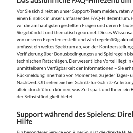
Das ausführliche FAQ-Hilfezentrum
Vor Sie sich direkt an unser Support-Team melden, raten 
einen Einblick in unser umfassendes FAQ-Hilfezentrum. 
wir die am häufigsten gestellten Fragen und deren Erläut
Sie gebündelt und thematisch geordnet. Dieses Wissensa
von unseren Experten erstellt und wird regelmäßig aktuali
umfasst ein weites Spektrum ab, von der Kontoerstellun
Verifizierung über Bonusbedingungen und Spielregeln bis
technischen Ratschlägen. Der wesentliche Vorteil liegt in 
unmittelbaren Verfügbarkeit der Informationen – Sie erha
Rückmeldung innerhalb von Momenten, zu jeder Tages- 
Nachtzeit. Oft sehen Sie hier Schritt-für-Schritt-Anleitung
allein durchführen können, was Zeit spart und Ihnen ein
der Selbstständigkeit bietet.
Support während des Spielens: Dire
Hilfe
Ein besonderer Service von PiperSpin ist die direkte Hilfe, 