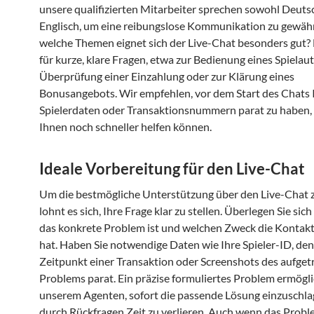
unsere qualifizierten Mitarbeiter sprechen sowohl Deutsc
Englisch, um eine reibungslose Kommunikation zu gewähr
welche Themen eignet sich der Live-Chat besonders gut? E
für kurze, klare Fragen, etwa zur Bedienung eines Spielau
Überprüfung einer Einzahlung oder zur Klärung eines
Bonusangebots. Wir empfehlen, vor dem Start des Chats 
Spielerdaten oder Transaktionsnummern parat zu haben, 
Ihnen noch schneller helfen können.
Ideale Vorbereitung für den Live-Chat
Um die bestmögliche Unterstützung über den Live-Chat z
lohnt es sich, Ihre Frage klar zu stellen. Überlegen Sie sic
das konkrete Problem ist und welchen Zweck die Konta
hat. Haben Sie notwendige Daten wie Ihre Spieler-ID, de
Zeitpunkt einer Transaktion oder Screenshots des aufge
Problems parat. Ein präzise formuliertes Problem ermögli
unserem Agenten, sofort die passende Lösung einzuschla
durch Rückfragen Zeit zu verlieren. Auch wenn das Prob