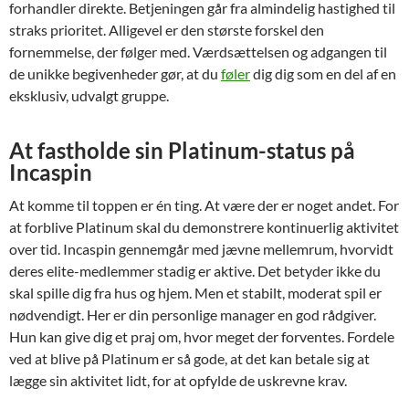
forhandler direkte. Betjeningen går fra almindelig hastighed til
straks prioritet. Alligevel er den største forskel den
fornemmelse, der følger med. Værdsættelsen og adgangen til
de unikke begivenheder gør, at du
føler
dig dig som en del af en
eksklusiv, udvalgt gruppe.
At fastholde sin Platinum-status på
Incaspin
At komme til toppen er én ting. At være der er noget andet. For
at forblive Platinum skal du demonstrere kontinuerlig aktivitet
over tid. Incaspin gennemgår med jævne mellemrum, hvorvidt
deres elite-medlemmer stadig er aktive. Det betyder ikke du
skal spille dig fra hus og hjem. Men et stabilt, moderat spil er
nødvendigt. Her er din personlige manager en god rådgiver.
Hun kan give dig et praj om, hvor meget der forventes. Fordele
ved at blive på Platinum er så gode, at det kan betale sig at
lægge sin aktivitet lidt, for at opfylde de uskrevne krav.