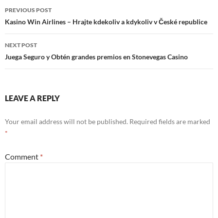
Post
PREVIOUS POST
navigation
Kasino Win Airlines – Hrajte kdekoliv a kdykoliv v České republice
NEXT POST
Juega Seguro y Obtén grandes premios en Stonevegas Casino
LEAVE A REPLY
Your email address will not be published.
Required fields are marked
*
Comment
*