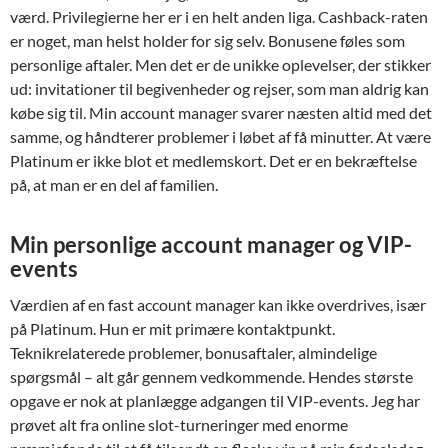
værd. Privilegierne her er i en helt anden liga. Cashback-raten
er noget, man helst holder for sig selv. Bonusene føles som
personlige aftaler. Men det er de unikke oplevelser, der stikker
ud: invitationer til begivenheder og rejser, som man aldrig kan
købe sig til. Min account manager svarer næsten altid med det
samme, og håndterer problemer i løbet af få minutter. At være
Platinum er ikke blot et medlemskort. Det er en bekræftelse
på, at man er en del af familien.
Min personlige account manager og VIP-
events
Værdien af en fast account manager kan ikke overdrives, især
på Platinum. Hun er mit primære kontaktpunkt.
Teknikrelaterede problemer, bonusaftaler, almindelige
spørgsmål – alt går gennem vedkommende. Hendes største
opgave er nok at planlægge adgangen til VIP-events. Jeg har
prøvet alt fra online slot-turneringer med enorme