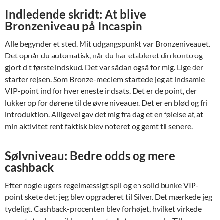
Indledende skridt: At blive
Bronzeniveau på Incaspin
Alle begynder et sted. Mit udgangspunkt var Bronzeniveauet.
Det opnår du automatisk, når du har etableret din konto og
gjort dit første indskud. Det var sådan også for mig. Lige der
starter rejsen. Som Bronze-medlem startede jeg at indsamle
VIP-point ind for hver eneste indsats. Det er de point, der
lukker op for dørene til de øvre niveauer. Det er en blød og fri
introduktion. Alligevel gav det mig fra dag et en følelse af, at
min aktivitet rent faktisk blev noteret og gemt til senere.
Sølvniveau: Bedre odds og mere
cashback
Efter nogle ugers regelmæssigt spil og en solid bunke VIP-
point skete det: jeg blev opgraderet til Silver. Det mærkede jeg
tydeligt. Cashback-procenten blev forhøjet, hvilket virkede