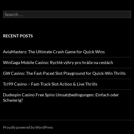
Search
for:
RECENT POSTS
AviaMasters: The Ultimate Crash Game for Quick Wins
WinGaga Mobile Casino: Rychlé výhry pro hráče na cestách
GW Casino: The Fast‑Paced Slot Playground for Quick‑Win Thrills
Tcl99 Casino – Fast‑Track Slot Action & Live Thrills
Dudespin Casino Free Spins Umsatzbedingungen: Einfach oder
Schwierig?
Proudly powered by WordPress