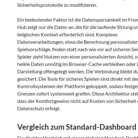
Sicherheitsprotokolle zu modifizieren.
Ein bedeutender Faktor ist die Datensparsamkeit im Fro
Hub zeigt nur die Daten an, die für die laufende Sitzung 
belgischen Kontext erforderlich sind. Komplexe
Datenverarbeitungen, etwa die Berechnung personalisier
Spielvorschläge, finden statt nach wie vor auf sicheren Se
Spieler zieht Nutzen von einer personalisierten Ansicht, 
heikle Daten unnötig im Browser-Cache verbleiben oder i
Darstellung offengelegt werden. Die Verbindung bleibt d
gesichert. Die Tools für sicheres Spielen sind direkt mit de
Kontrollsystemen der Plattform gekoppelt, sodass festge
Grenzen sofort systemweit greifen. Diese Architektur stell
dass der Komfortgewinn nicht auf Kosten von Sicherheit
Datenschutz erfolgt.
Vergleich zum Standard-Dashboard
Ein direkter Vergleich mit einem globalen Standard-Das