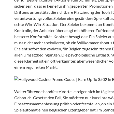
sicher sein, dass er keine für ihn gesperrten Promotionen
Drittens unterstützt die sichtbare Platzierung der Tools f
verantwortungsvolles Spielen eine gesündere Spielkultur. 
echte Win-Win-Situation. Der Spieler bekommt an Komf
Kontrolle, der Anbieter überzeugt mit höherer Zufrieden
besserer Konformität. Konkret besagt das: Ein Spieler a
muss nicht mehr spekulieren, ob ein Willkommensbonus für
Er sieht sofort den exakten, für Belgien zugeschnittenen
allen Umsatzbedingungen. Die psychologische Entlastun
diese Klarheit ist ein oft verkannter, aber wesentlicher Vor
einem regulierten Markt.
Weiterführende handfeste Vorteile zeigen sich im täglich
Gebrauch. Gesetzt den Fall, Sie möchten nur kurz Ihre wö
Einsatzzusammenfassung prüfen oder feststellen, ob ein
Spielautomat einen belgischen Lizenzgeber hat. Im Stand