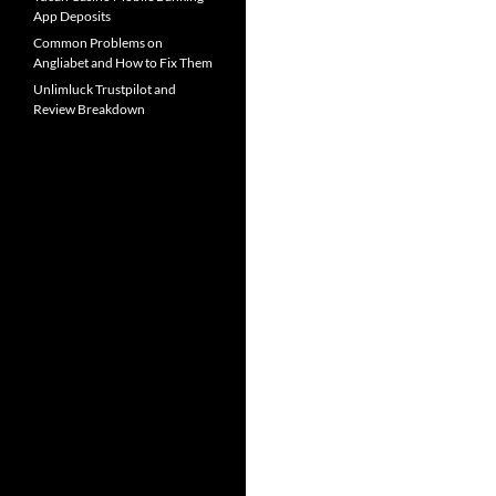
App Deposits
Common Problems on
Angliabet and How to Fix Them
Unlimluck Trustpilot and
Review Breakdown