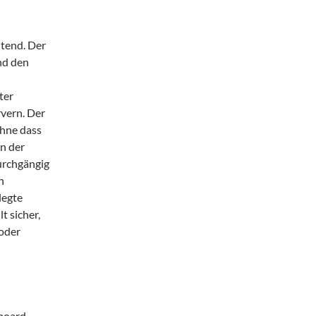
ntend. Der
und den
ter
rvern. Der
ohne dass
n der
urchgängig
n
legte
t sicher,
 oder
hboard