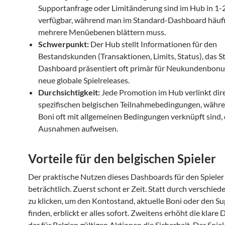
Supportanfrage oder Limitänderung sind im Hub in 1-2
verfügbar, während man im Standard-Dashboard häufi
mehrere Menüebenen blättern muss.
Schwerpunkt:
Der Hub stellt Informationen für den
Bestandskunden (Transaktionen, Limits, Status), das S
Dashboard präsentiert oft primär für Neukundenbonu
neue globale Spielreleases.
Durchsichtigkeit:
Jede Promotion im Hub verlinkt dire
spezifischen belgischen Teilnahmebedingungen, währe
Boni oft mit allgemeinen Bedingungen verknüpft sind, 
Ausnahmen aufweisen.
Vorteile für den belgischen Spieler
Der praktische Nutzen dieses Dashboards für den Spieler 
beträchtlich. Zuerst schont er Zeit. Statt durch verschi
zu klicken, um den Kontostand, aktuelle Boni oder den Su
finden, erblickt er alles sofort. Zweitens erhöht die klare 
der für Belgien gültigen Aktionen die Sicherheit. Der Spie