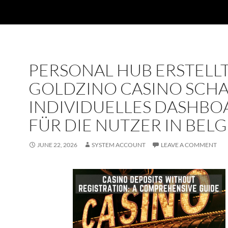
PERSONAL HUB ERSTELLT
GOLDZINO CASINO SCH
INDIVIDUELLES DASHBO
FÜR DIE NUTZER IN BELG
JUNE 22, 2026
SYSTEM ACCOUNT
LEAVE A COMMENT