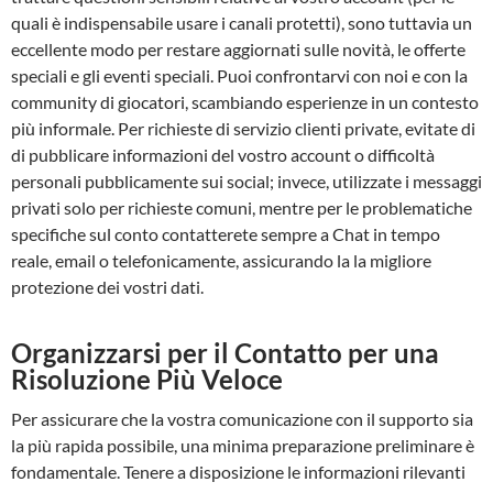
quali è indispensabile usare i canali protetti), sono tuttavia un
eccellente modo per restare aggiornati sulle novità, le offerte
speciali e gli eventi speciali. Puoi confrontarvi con noi e con la
community di giocatori, scambiando esperienze in un contesto
più informale. Per richieste di servizio clienti private, evitate di
di pubblicare informazioni del vostro account o difficoltà
personali pubblicamente sui social; invece, utilizzate i messaggi
privati solo per richieste comuni, mentre per le problematiche
specifiche sul conto contatterete sempre a Chat in tempo
reale, email o telefonicamente, assicurando la la migliore
protezione dei vostri dati.
Organizzarsi per il Contatto per una
Risoluzione Più Veloce
Per assicurare che la vostra comunicazione con il supporto sia
la più rapida possibile, una minima preparazione preliminare è
fondamentale. Tenere a disposizione le informazioni rilevanti