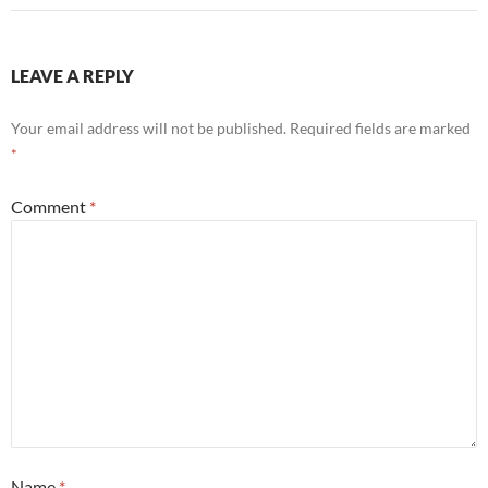
LEAVE A REPLY
Your email address will not be published.
Required fields are marked
*
Comment
*
Name
*