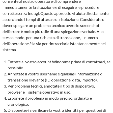
consente al nostro operatore di comprendere
immediatamente la situazione e di eseguire le procedure
corrette senza indugi. Questo approccio vi aiuta direttamente,
accorciando i tempi di attesa e di risoluzione. Considerate di
dover spiegare un problema tecnico: avere lo screenshot
dell’errore è molto più utile di una spiegazione verbale. Allo
stesso modo, per una richiesta di transazione, il numero
dell’operazione è la via per rintracciarla istantaneamente nel
sistema.
Entrate al vostro account Winorama prima di contattarci, se
possibile.
Annotate il vostro username e qualsiasi informazione di
transazione rilevante (ID operazione, data, importo).
Per problemi tecnici, annotate il tipo di dispositivo, il
browser e il sistema operativo in uso.
Esponete il problema in modo preciso, ordinato e
cronologico.
Disponetevi a verificare la vostra identità per questioni di