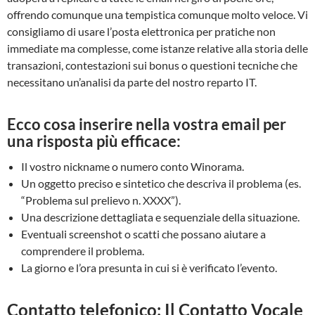
offrendo comunque una tempistica comunque molto veloce. Vi
consigliamo di usare l’posta elettronica per pratiche non
immediate ma complesse, come istanze relative alla storia delle
transazioni, contestazioni sui bonus o questioni tecniche che
necessitano un’analisi da parte del nostro reparto IT.
Ecco cosa inserire nella vostra email per
una risposta più efficace:
Il vostro nickname o numero conto Winorama.
Un oggetto preciso e sintetico che descriva il problema (es.
“Problema sul prelievo n. XXXX”).
Una descrizione dettagliata e sequenziale della situazione.
Eventuali screenshot o scatti che possano aiutare a
comprendere il problema.
La giorno e l’ora presunta in cui si è verificato l’evento.
Contatto telefonico: Il Contatto Vocale