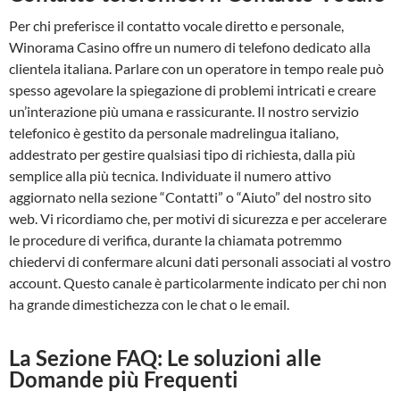
Per chi preferisce il contatto vocale diretto e personale,
Winorama Casino offre un numero di telefono dedicato alla
clientela italiana. Parlare con un operatore in tempo reale può
spesso agevolare la spiegazione di problemi intricati e creare
un’interazione più umana e rassicurante. Il nostro servizio
telefonico è gestito da personale madrelingua italiano,
addestrato per gestire qualsiasi tipo di richiesta, dalla più
semplice alla più tecnica. Individuate il numero attivo
aggiornato nella sezione “Contatti” o “Aiuto” del nostro sito
web. Vi ricordiamo che, per motivi di sicurezza e per accelerare
le procedure di verifica, durante la chiamata potremmo
chiedervi di confermare alcuni dati personali associati al vostro
account. Questo canale è particolarmente indicato per chi non
ha grande dimestichezza con le chat o le email.
La Sezione FAQ: Le soluzioni alle
Domande più Frequenti