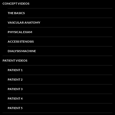
CONCEPT VIDEOS
THE BASICS
VASCULAR ANATOMY
PHYSICAL EXAM
ACCESS STENOSIS
DIALYSIS MACHINE
PATIENT VIDEOS
PATIENT 1
PATIENT 2
PATIENT 3
PATIENT 4
PATIENT 5