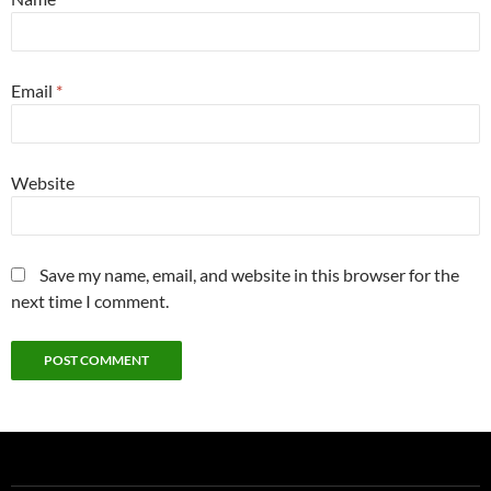
Email
*
Website
Save my name, email, and website in this browser for the
next time I comment.