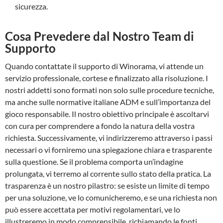
sicurezza.
Cosa Prevedere dal Nostro Team di
Supporto
Quando contattate il supporto di Winorama, vi attende un
servizio professionale, cortese e finalizzato alla risoluzione. I
nostri addetti sono formati non solo sulle procedure tecniche,
ma anche sulle normative italiane ADM e sull’importanza del
gioco responsabile. Il nostro obiettivo principale è ascoltarvi
con cura per comprendere a fondo la natura della vostra
richiesta. Successivamente, vi indirizzeremo attraverso i passi
necessari o vi forniremo una spiegazione chiara e trasparente
sulla questione. Se il problema comporta un’indagine
prolungata, vi terremo al corrente sullo stato della pratica. La
trasparenza è un nostro pilastro: se esiste un limite di tempo
per una soluzione, ve lo comunicheremo, e se una richiesta non
può essere accettata per motivi regolamentari, ve lo
illustreremo in modo comprensibile, richiamando le fonti