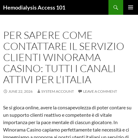
Skip
Search
Hemodialysis Access 101
to
PRIMAR
content
MENU
PER SAPERE COME
CONTATTARE IL SERVIZIO
CLIENTI WINORAMA
CASINO: TUTTI I CANALI
ATTIVI PER L’ITALIA
JUNE 22, 2026
SYSTEM ACCOUNT
LEAVE A COMMENT
Se si gioca online, avere la consapevolezza di poter contare su
un supporto clienti reattivo e competente è di vitale
importanza per la pace mentale di ciascun giocatore. In
Winorama Casino capiamo perfettamente tale necessità e ci
impegniamo a proporre ai nostri utenti italiani un servizio di