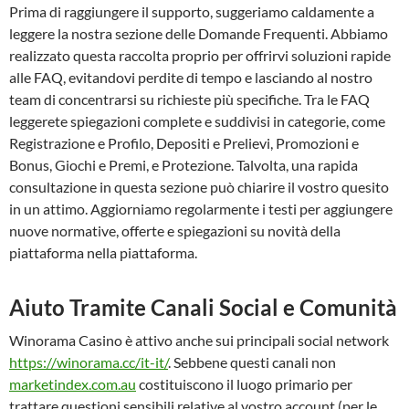
Prima di raggiungere il supporto, suggeriamo caldamente a
leggere la nostra sezione delle Domande Frequenti. Abbiamo
realizzato questa raccolta proprio per offrirvi soluzioni rapide
alle FAQ, evitandovi perdite di tempo e lasciando al nostro
team di concentrarsi su richieste più specifiche. Tra le FAQ
leggerete spiegazioni complete e suddivisi in categorie, come
Registrazione e Profilo, Depositi e Prelievi, Promozioni e
Bonus, Giochi e Premi, e Protezione. Talvolta, una rapida
consultazione in questa sezione può chiarire il vostro quesito
in un attimo. Aggiorniamo regolarmente i testi per aggiungere
nuove normative, offerte e spiegazioni su novità della
piattaforma nella piattaforma.
Aiuto Tramite Canali Social e Comunità
Winorama Casino è attivo anche sui principali social network
https://winorama.cc/it-it/
. Sebbene questi canali non
marketindex.com.au
costituiscono il luogo primario per
trattare questioni sensibili relative al vostro account (per le