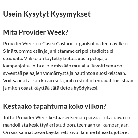
Usein Kysytyt Kysymykset
Mitä Provider Week?
Provider Week on Casea Casinon organisoima teemaviikko.
Siinä tuomme esiin ja juhlistamme eri pelistudioita eli
studioita. Viikko on täytetty tietoa, uusia pelejä ja
kampanjoita, joita ei ole missään muualla. Tavoitteena on
syventää pelaajien ymmärrystä ja nautintoa suosikeistaan.
Voit saada tarkan kuvan siitä, miten studiot eroavat toisistaan
ja miten osaat käyttää tätä tietoa hyödyksesi.
Kestääkö tapahtuma koko viikon?
Totta. Provider Week kestää seitsemän päivää. Joka päivä on
mahdollista keskittyä eri studioon, teemaan tai kampanjaan.
On siis kannattavaa käydä nettisivuillamme tiheästi, jotta et