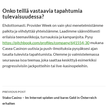
Onko teillä vastaavia tapahtumia
tulevaisuudessa?
Ehdottomasti. Provider Week on vain yksi menetelmistämme
palkita ja viihdyttää yhteisöämme. Laadimme säännöllisesti
erilaisia teemaviikkoja, turnauksia ja kampanjoita. Pysy
https://pitchbook.com/profiles/company/641554-30
mukana
Casea Casinon uutisia ja push-ilmoituksia pysyäksesi ajan
tasalla tulevista tapahtumista. Olemme jo valmistelemassa
seuraavaa isoa teemaa, joka saattaa keskittyä esimerkiksi
progressiivisiin jackpotteihin tai live-kasinopeleihin.
Post
PREVIOUS POST
navigation
Stake Casino – Im Internet spielen und bares Geld in Österreich
erhalten