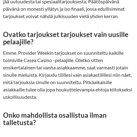
jää uutuudesta tai spesiaalitarjouksesta. Päätöspäivänä
päivänä on monesti yllätys ja iso finaali, jossa edullisimmat
tarjoukset voivat nähdä julkisuuden vielä yhden kerran.
Ovatko tarjoukset tarjoukset vain uusille
pelaajille?
Emme. Provider Weekin tarjoukset on suunniteltu kaikille
toimiville Casea Casino -pelaajille. Oletko sitten
ensikertalainen tai vanha asiakkaamme, saat varmasti jotain
sinulle mieluista. Kirjaudu tilillesi vain asiakastilillesi niin näet,
mitä tarjouksia sinulle on suunniteltu. Pitkäaikaisille
asiakkaille tulee olla jopa houkuttelevampia ehtoja kiitokseksi
uskollisuudesta.
Onko mahdollista osallistua ilman
talletusta?