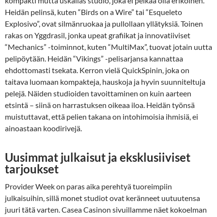
kompakti mutta uskalias studio, joka ei pelkää olla erikoinen.
Heidän pelinsä, kuten “Birds on a Wire” tai “Esqueleto
Explosivo”, ovat silmänruokaa ja pullollaan yllätyksiä. Toinen
rakas on Yggdrasil, jonka upeat grafiikat ja innovatiiviset
“Mechanics” -toiminnot, kuten “MultiMax”, tuovat jotain uutta
pelipöytään. Heidän “Vikings” -pelisarjansa kannattaa
ehdottomasti tsekata. Kerron vielä QuickSpinin, joka on
taitava luomaan kompakteja, hauskoja ja hyvin suunniteltuja
pelejä. Näiden studioiden tavoittaminen on kuin aarteen
etsintä – siinä on harrastuksen oikeaa iloa. Heidän työnsä
muistuttavat, että pelien takana on intohimoisia ihmisiä, ei
ainoastaan koodirivejä.
Uusimmat julkaisut ja eksklusiiviset
tarjoukset
Provider Week on paras aika perehtyä tuoreimpiin
julkaisuihin, sillä monet studiot ovat keränneet uutuutensa
juuri tätä varten. Casea Casinon sivuillamme näet kokoelman