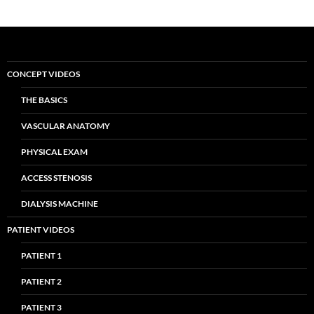
CONCEPT VIDEOS
THE BASICS
VASCULAR ANATOMY
PHYSICAL EXAM
ACCESS STENOSIS
DIALYSIS MACHINE
PATIENT VIDEOS
PATIENT 1
PATIENT 2
PATIENT 3