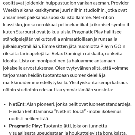
osoittavat joidenkin huippustudion vankan aseman. Provider
Weekin aikana keskitymme juuri niihin studioihin, jotka ovat
ansainneet paikkansa suosikkilistoillamme. NetEnt on
klassikko, jonka nerokkaat pelimekaniikat ja ikoniset symbolit
kuten Starburst ovat jo kuuluisia. Pragmatic Play hallitsee
ständipelejään vaikuttavilla animaatioillaan ja runsaalla
julkaisurytmillään. Emme sitten jätä huomiotta Play’n GO:n
rikkaita tarinapelejä tai Relax Gamingin raikkaita, rohkeita
ideoita. Lista on monipuolinen, ja haluamme antamaan
jokaiselle arvostuksensa. Olen tyytyväinen siitä, että voimme
tarjoamaan heidän tuotantoaan suomenkielellä ja
markkinoidemme edellytyksillä. Yksityiskohtaisempi katsaus
näihin studioihin edesauttaa ymmärtämään suosiota:
NetEnt:
Alan pioneeri, jonka pelit ovat luoneet standardeja.
Heidän kehittämänsä “NetEnt Touch” -mobiilikokemus
uudisti pelikenttää.
Pragmatic Play:
Tuotantojätti, joka on tunnettu
visuaalisesta upeudestaan ja houkuttelevista bonuksista.