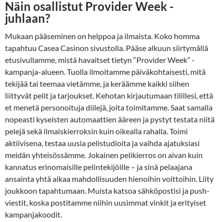
Näin osallistut Provider Week -
juhlaan?
Mukaan pääseminen on helppoa ja ilmaista. Koko homma
tapahtuu Casea Casinon sivustolla. Pääse alkuun siirtymällä
etusivullamme, mistä havaitset tietyn “Provider Week” -
kampanja-alueen. Tuolla ilmoitamme päiväkohtaisesti, mitä
tekijää tai teemaa vietämme, ja keräämme kaikki siihen
liittyvät pelit ja tarjoukset. Kehotan kirjautumaan tilillesi, että
et menetä personoituja diilejä, joita toimitamme. Saat samalla
nopeasti kyseisten automaattien ääreen ja pystyt testata niitä
pelejä sekä ilmaiskierroksin kuin oikealla rahalla. Toimi
aktiivisena, testaa uusia pelistudioita ja vaihda ajatuksiasi
meidän yhteisössämme. Jokainen pelikierros on aivan kuin
kannatus erinomaisille pelintekijöille – ja sinä pelaajana
ansainta yhtä aikaa mahdollisuuden hienoihin voittoihin. Liity
joukkoon tapahtumaan. Muista katsoa sähköpostisi ja push-
viestit, koska postitamme niihin uusimmat vinkit ja erityiset
kampanjakoodit.