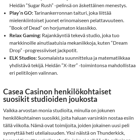
Heidän “Sugar Rush” -pelinsä on äskettäinen menestys.
Play’n GO:
Tarinankerronnan taituri, joka liittää
mielenkiintoiset juonet erinomaiseen pelattavuuteen.
“Book of Dead” on horjumaton klassikko.
Relax Gaming:
Rajankäyntiä tekevä studio, joka tuo
markkinoille ainutlaatuisia mekaniikkoja, kuten “Dream
Drop” -progressiiviset jackpotit.
ELK Studios:
Suomalaista suunnittelua ja matematiikkaa
yhdistävä tekijä. Heidän “X-iter” -toimintonsa mahdollistaa
eri pelitilojen valinnan.
Casea Casinon henkilökohtaiset
suosikit studioiden joukosta
Vaikka arvostan monia studioita, minulla on jokunen
henkilökohtainen suosikki, joita haluan varsinkin nostaa esiin
tällä viikolla. Nämä ovat toimijoita, joiden jokainen uusi peli
synnyttää heti uteliaisuuden. Yksi näistä on Thunderkick,