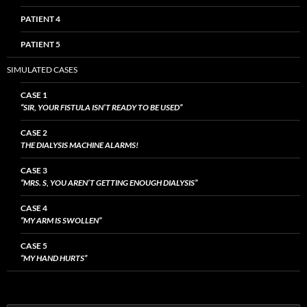
PATIENT 4
PATIENT 5
SIMULATED CASES
CASE 1
“SIR, YOUR FISTULA ISN’T READY TO BE USED”
CASE 2
THE DIALYSIS MACHINE ALARMS!
CASE 3
“MRS. S, YOU AREN’T GETTING ENOUGH DIALYSIS”
CASE 4
“MY ARM IS SWOLLEN”
CASE 5
“MY HAND HURTS”