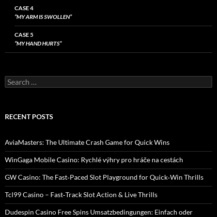
CASE 4
“MY ARM IS SWOLLEN”
CASE 5
“MY HAND HURTS”
Search
for:
RECENT POSTS
AviaMasters: The Ultimate Crash Game for Quick Wins
WinGaga Mobile Casino: Rychlé výhry pro hráče na cestách
GW Casino: The Fast‑Paced Slot Playground for Quick‑Win Thrills
Tcl99 Casino – Fast‑Track Slot Action & Live Thrills
Dudespin Casino Free Spins Umsatzbedingungen: Einfach oder