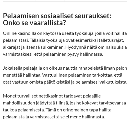
Pelaamisen sosiaaliset seuraukset:
Onko se vaarallista?
Online kasinoilla on käytössä useita työkaluja, joilla voit hallita
pelaamistasi. Tällaisia työkaluja ovat esimerkiksi talletusrajat,
aikarajat ja itsensä sulkeminen. Hyödynnä näitä ominaisuuksia
varmistaaksesi, että pelaaminen pysyy hallinnassa.
Jokaisella pelaajalla on oikeus nauttia rahapeleistä ilman pelon
menettää hallintaa. Vastuullinen pelaaminen tarkoittaa, että
otat vastuun omista päätöksistäsi ja pelaamisesi vaikutuksista.
Monet turvalliset nettikasinot tarjoavat pelaajille
mahdollisuuden jäädyttää tilinsä, jos he kokevat tarvitsevansa
taukoa pelaamisesta. Tämä on erinomainen tapa hallita
pelaamista ja varmistaa, että se ei mene hallinnasta.