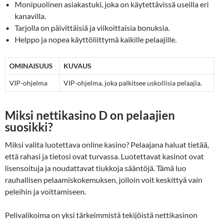
Monipuolinen asiakastuki, joka on käytettävissä useilla eri
kanavilla.
Tarjolla on päivittäisiä ja viikoittaisia bonuksia.
Helppo ja nopea käyttöliittymä kaikille pelaajille.
OMINAISUUS
KUVAUS
VIP-ohjelma
VIP-ohjelma, joka palkitsee uskollisia pelaajia.
Miksi nettikasino D on pelaajien
suosikki?
Miksi valita luotettava online kasino? Pelaajana haluat tietää,
että rahasi ja tietosi ovat turvassa. Luotettavat kasinot ovat
lisensoituja ja noudattavat tiukkoja sääntöjä. Tämä luo
rauhallisen pelaamiskokemuksen, jolloin voit keskittyä vain
peleihin ja voittamiseen.
Pelivalikoima on yksi tärkeimmistä tekijöistä nettikasinon