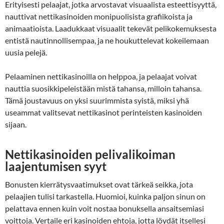
Erityisesti pelaajat, jotka arvostavat visuaalista esteettisyyttä,
nauttivat nettikasinoiden monipuolisista grafiikoista ja
animaatioista. Laadukkaat visuaalit tekevät pelikokemuksesta
entistä nautinnollisempaa, ja ne houkuttelevat kokeilemaan
uusia pelejä.
Pelaaminen nettikasinoilla on helppoa, ja pelaajat voivat
nauttia suosikkipeleistään mistä tahansa, milloin tahansa.
Tämä joustavuus on yksi suurimmista syistä, miksi yhä
useammat valitsevat nettikasinot perinteisten kasinoiden
sijaan.
Nettikasinoiden pelivalikoiman
laajentumisen syyt
Bonusten kierrätysvaatimukset ovat tärkeä seikka, jota
pelaajien tulisi tarkastella. Huomioi, kuinka paljon sinun on
pelattava ennen kuin voit nostaa bonuksella ansaitsemiasi
voittoja. Vertaile eri kasinoiden ehtoja, jotta löydät itsellesi