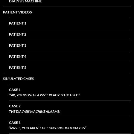
DIALYSIS MACHINE
PATIENT VIDEOS
PATIENT 1
PATIENT 2
PATIENT 3
PATIENT 4
PATIENT 5
SIMULATED CASES
CASE 1
“SIR, YOUR FISTULA ISN’T READY TO BE USED”
CASE 2
THE DIALYSIS MACHINE ALARMS!
CASE 3
“MRS. S, YOU AREN’T GETTING ENOUGH DIALYSIS”