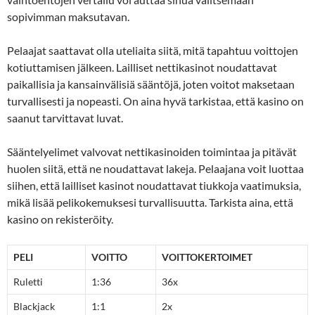
sopivimman maksutavan.
Pelaajat saattavat olla uteliaita siitä, mitä tapahtuu voittojen
kotiuttamisen jälkeen. Lailliset nettikasinot noudattavat
paikallisia ja kansainvälisiä sääntöjä, joten voitot maksetaan
turvallisesti ja nopeasti. On aina hyvä tarkistaa, että kasino on
saanut tarvittavat luvat.
Sääntelyelimet valvovat nettikasinoiden toimintaa ja pitävät
huolen siitä, että ne noudattavat lakeja. Pelaajana voit luottaa
siihen, että lailliset kasinot noudattavat tiukkoja vaatimuksia,
mikä lisää pelikokemuksesi turvallisuutta. Tarkista aina, että
kasino on rekisteröity.
PELI
VOITTO
VOITTOKERTOIMET
Ruletti
1:36
36x
Blackjack
1:1
2x