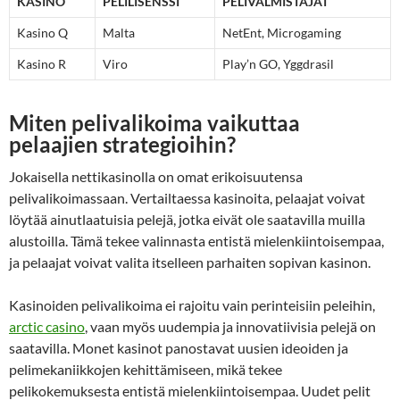
KASINO
PELILISENSSI
PELIVALMISTAJAT
Kasino Q
Malta
NetEnt, Microgaming
Kasino R
Viro
Play’n GO, Yggdrasil
Miten pelivalikoima vaikuttaa
pelaajien strategioihin?
Jokaisella nettikasinolla on omat erikoisuutensa
pelivalikoimassaan. Vertailtaessa kasinoita, pelaajat voivat
löytää ainutlaatuisia pelejä, jotka eivät ole saatavilla muilla
alustoilla. Tämä tekee valinnasta entistä mielenkiintoisempaa,
ja pelaajat voivat valita itselleen parhaiten sopivan kasinon.
Kasinoiden pelivalikoima ei rajoitu vain perinteisiin peleihin,
arctic casino
, vaan myös uudempia ja innovatiivisia pelejä on
saatavilla. Monet kasinot panostavat uusien ideoiden ja
pelimekaniikkojen kehittämiseen, mikä tekee
pelikokemuksesta entistä mielenkiintoisempaa. Uudet pelit