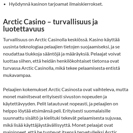
Hyödynnä kasinon tarjoamat ilmaiskierrokset.
Arctic Casino – turvallisuus ja
luotettavuus
Turvallisuus on Arctic Casinolla keskiössä. Kasino käyttää
uusinta teknologiaa pelaajien tietojen suojaamiseksi, ja se
noudattaa tiukkoja sääntöjä ja määräyksiä. Pelaajat voivat
luottaa siihen, että heidän henkilökohtaiset tietonsa ovat
turvassa Arctic Casinolla, mikä tekee pelaamisesta entistä
mukavampaa.
Pelaajien kokemukset Arctic Casinosta ovat vaihteleva, mutta
monet mainitsevat erityisesti sivuston nopeuden ja
käytettävyyden. Pelit latautuvat nopeasti, ja pelaajien on
helppo löytää etsimänsä peli. Erityisesti suomalaisille
suunnattu sisältö ja kielituki tekevät pelaamisesta sujuvaa,
mikä lisää käyttäjäystävällisyyttä. Monet pelaajat ovat
maininneet, että he tuntevat itsensä tervetulleiksi Arctic