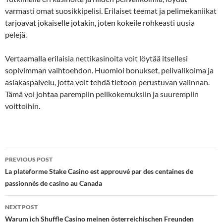
varmasti omat suosikkipelisi. Erilaiset teemat ja pelimekaniikat
tarjoavat jokaiselle jotakin, joten kokeile rohkeasti uusia
pelejä.
Vertaamalla erilaisia nettikasinoita voit löytää itsellesi
sopivimman vaihtoehdon. Huomioi bonukset, pelivalikoima ja
asiakaspalvelu, jotta voit tehdä tietoon perustuvan valinnan.
Tämä voi johtaa parempiin pelikokemuksiin ja suurempiin
voittoihin.
Post
PREVIOUS POST
navigation
La plateforme Stake Casino est approuvé par des centaines de
passionnés de casino au Canada
NEXT POST
Warum ich Shuffle Casino meinen österreichischen Freunden