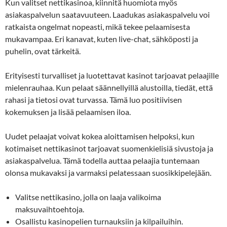
Kun valitset nettikasinoa, kiinnitä huomiota myös
asiakaspalvelun saatavuuteen. Laadukas asiakaspalvelu voi
ratkaista ongelmat nopeasti, mikä tekee pelaamisesta
mukavampaa. Eri kanavat, kuten live-chat, sähköposti ja
puhelin, ovat tärkeitä.
Erityisesti turvalliset ja luotettavat kasinot tarjoavat pelaajille
mielenrauhaa. Kun pelaat säännellyillä alustoilla, tiedät, että
rahasi ja tietosi ovat turvassa. Tämä luo positiivisen
kokemuksen ja lisää pelaamisen iloa.
Uudet pelaajat voivat kokea aloittamisen helpoksi, kun
kotimaiset nettikasinot tarjoavat suomenkielisiä sivustoja ja
asiakaspalvelua. Tämä todella auttaa pelaajia tuntemaan
olonsa mukavaksi ja varmaksi pelatessaan suosikkipelejään.
Valitse nettikasino, jolla on laaja valikoima
maksuvaihtoehtoja.
Osallistu kasinopelien turnauksiin ja kilpailuihin.