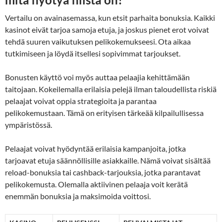
Vertailu on avainasemassa, kun etsit parhaita bonuksia. Kaikki
kasinot eivät tarjoa samoja etuja, ja joskus pienet erot voivat
tehdä suuren vaikutuksen pelikokemukseesi. Ota aikaa
tutkimiseen ja löydä itsellesi sopivimmat tarjoukset.
Bonusten käyttö voi myös auttaa pelaajia kehittämään
taitojaan. Kokeilemalla erilaisia pelejä ilman taloudellista riskiä
pelaajat voivat oppia strategioita ja parantaa
pelikokemustaan. Tämä on erityisen tärkeää kilpailullisessa
ympäristössä.
Pelaajat voivat hyödyntää erilaisia kampanjoita, jotka
tarjoavat etuja säännöllisille asiakkaille. Nämä voivat sisältää
reload-bonuksia tai cashback-tarjouksia, jotka parantavat
pelikokemusta. Olemalla aktiivinen pelaaja voit kerätä
enemmän bonuksia ja maksimoida voittosi.