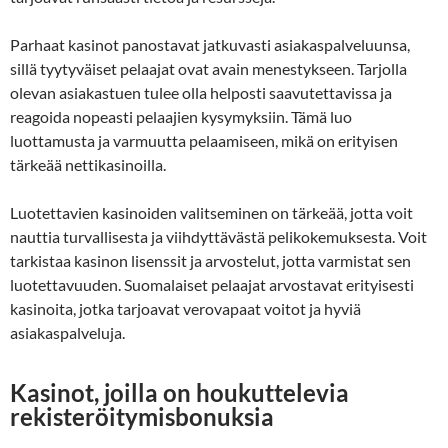
Parhaat kasinot panostavat jatkuvasti asiakaspalveluunsa,
sillä tyytyväiset pelaajat ovat avain menestykseen. Tarjolla
olevan asiakastuen tulee olla helposti saavutettavissa ja
reagoida nopeasti pelaajien kysymyksiin. Tämä luo
luottamusta ja varmuutta pelaamiseen, mikä on erityisen
tärkeää nettikasinoilla.
Luotettavien kasinoiden valitseminen on tärkeää, jotta voit
nauttia turvallisesta ja viihdyttävästä pelikokemuksesta. Voit
tarkistaa kasinon lisenssit ja arvostelut, jotta varmistat sen
luotettavuuden. Suomalaiset pelaajat arvostavat erityisesti
kasinoita, jotka tarjoavat verovapaat voitot ja hyviä
asiakaspalveluja.
Kasinot, joilla on houkuttelevia
rekisteröitymisbonuksia