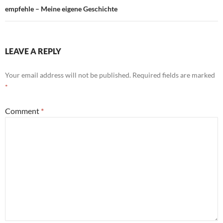
empfehle – Meine eigene Geschichte
LEAVE A REPLY
Your email address will not be published.
Required fields are marked
*
Comment
*