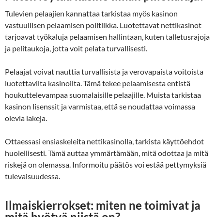
Tulevien pelaajien kannattaa tarkistaa myös kasinon
vastuullisen pelaamisen politiikka. Luotettavat nettikasinot
tarjoavat työkaluja pelaamisen hallintaan, kuten talletusrajoja
ja pelitaukoja, jotta voit pelata turvallisesti.
Pelaajat voivat nauttia turvallisista ja verovapaista voitoista
luotettavilta kasinoilta. Tämä tekee pelaamisesta entistä
houkuttelevampaa suomalaisille pelaajille. Muista tarkistaa
kasinon lisenssit ja varmistaa, että se noudattaa voimassa
olevia lakeja.
Ottaessasi ensiaskeleita nettikasinolla, tarkista käyttöehdot
huolellisesti. Tämä auttaa ymmärtämään, mitä odottaa ja mitä
riskejä on olemassa. Informoitu päätös voi estää pettymyksiä
tulevaisuudessa.
Ilmaiskierrokset: miten ne toimivat ja
mitä hyötyä niistä on?