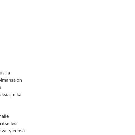
s, ja
oimansa on
n
uksia, mikä
malle
 itsellesi
 ovat yleensä