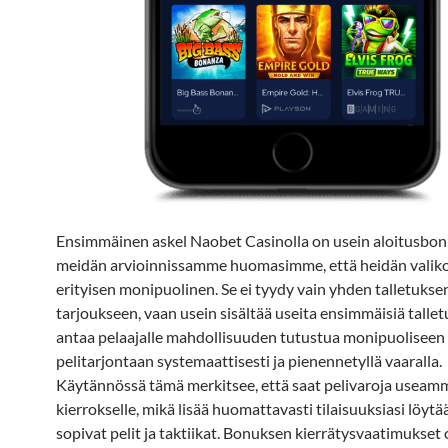
Ensimmäinen askel Naobet Casinolla on usein aloitusbonu
meidän arvioinnissamme huomasimme, että heidän valik
erityisen monipuolinen. Se ei tyydy vain yhden talletukse
tarjoukseen, vaan usein sisältää useita ensimmäisiä tallet
antaa pelaajalle mahdollisuuden tutustua monipuoliseen
pelitarjontaan systemaattisesti ja pienennetyllä vaaralla.
Käytännössä tämä merkitsee, että saat pelivaroja useam
kierrokselle, mikä lisää huomattavasti tilaisuuksiasi löytää
sopivat pelit ja taktiikat. Bonuksen kierrätysvaatimukset