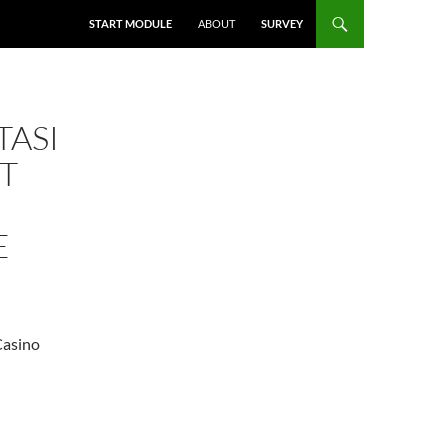
START MODULE
ABOUT
SURVEY
TASI
ET
E