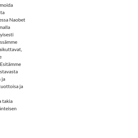
imoida
sta
eessa Naobet
malla
yisesti
sissämme
aikuttavat,
e
. Esitämme
astavasta
 ja
uottoisa ja
a takia
änteisen