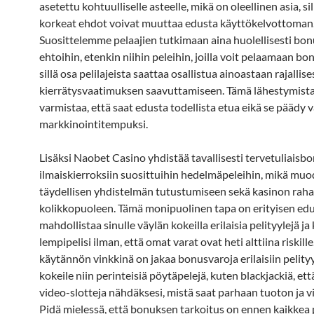
asetettu kohtuulliselle asteelle, mikä on oleellinen asia, sill
korkeat ehdot voivat muuttaa edusta käyttökelvottoman
Suosittelemme pelaajien tutkimaan aina huolellisesti bo
ehtoihin, etenkin niihin peleihin, joilla voit pelaamaan bon
sillä osa pelilajeista saattaa osallistua ainoastaan rajallise
kierrätysvaatimuksen saavuttamiseen. Tämä lähestymist
varmistaa, että saat edusta todellista etua eikä se päädy 
markkinointitempuksi.
Lisäksi Naobet Casino yhdistää tavallisesti tervetuliaisb
ilmaiskierroksiin suosittuihin hedelmäpeleihin, mikä mu
täydellisen yhdistelmän tutustumiseen sekä kasinon rahap
kolikkopuoleen. Tämä monipuolinen tapa on erityisen eduks
mahdollistaa sinulle väylän kokeilla erilaisia pelityylejä j
lempipelisi ilman, että omat varat ovat heti alttiina riskil
käytännön vinkkinä on jakaa bonusvaroja erilaisiin pelity
kokeile niin perinteisiä pöytäpelejä, kuten blackjackiä, ett
video-slotteja nähdäksesi, mistä saat parhaan tuoton ja v
Pidä mielessä, että bonuksen tarkoitus on ennen kaikkea