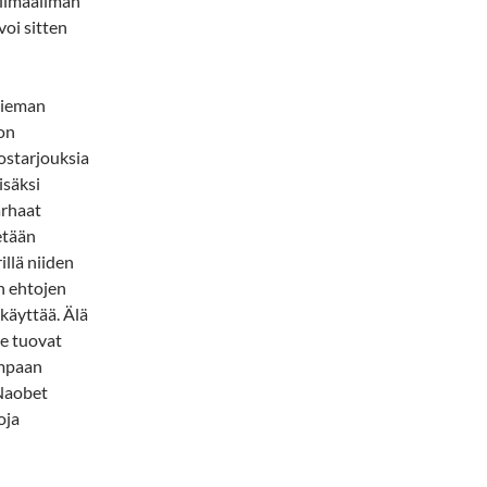
elimaailman
voi sitten
hieman
on
rostarjouksia
isäksi
arhaat
etään
illä niiden
en ehtojen
käyttää. Älä
ne tuovat
empaan
Naobet
oja