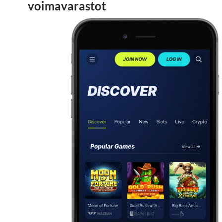
voimavarastot