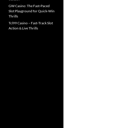
GW Casino: The Fast‑Paced
Slot Playground for Quick‑Win
Thrills
Tcl99 Casino – Fast‑Track Slot
Action & Live Thrills