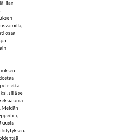
ä liian
.
nuksen
usvaroilla,
sti osaa
apa
vain
onuksen
odostaa
eli- että
i, sillä se
a keksiä oma
le. Meidän
yppeihin;
ä uusia
iihdytyksen.
 pidentää