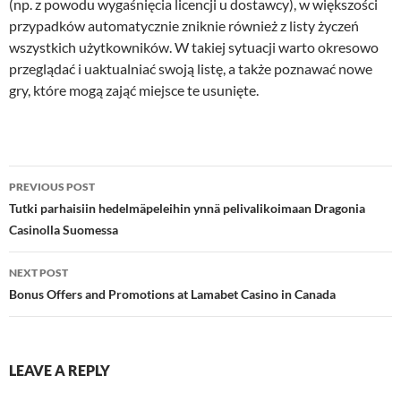
(np. z powodu wygaśnięcia licencji u dostawcy), w większości
przypadków automatycznie zniknie również z listy życzeń
wszystkich użytkowników. W takiej sytuacji warto okresowo
przeglądać i uaktualniać swoją listę, a także poznawać nowe
gry, które mogą zająć miejsce te usunięte.
Post
PREVIOUS POST
navigation
Tutki parhaisiin hedelmäpeleihin ynnä pelivalikoimaan Dragonia
Casinolla Suomessa
NEXT POST
Bonus Offers and Promotions at Lamabet Casino in Canada
LEAVE A REPLY