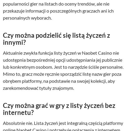
popularności gier na listach do oceny trendów, ale nie
przekazuje informacji o poszczególnych graczach ani ich
personalnych wyborach.
Czy można podzielić się listą życzeń z
innymi?
Aktualnie zwykła funkcja listy życzeń w Naobet Casino nie
udostępnia bezpośredniej opcji udostępniania jej publicznie
lub konkretnym osobom. Jest to narzędzie ściśle personalne.
Mimo to, gracz może ręcznie sporządzić listę nazw gier poza
obrębem platformy, na podstawie na swojej kolekcji, aby
zarekomendować tytuły znajomym.
Czy można grać w gry z listy życzeń bez
internetu?
Absolutnie nie. Lista życzeń jest integralną częścią platformy
online Naobet Casino i potrzebuje połączenia z internetem,