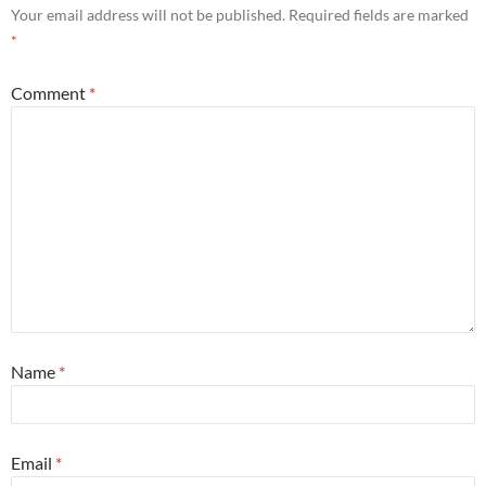
Your email address will not be published.
Required fields are marked
*
Comment
*
Name
*
Email
*