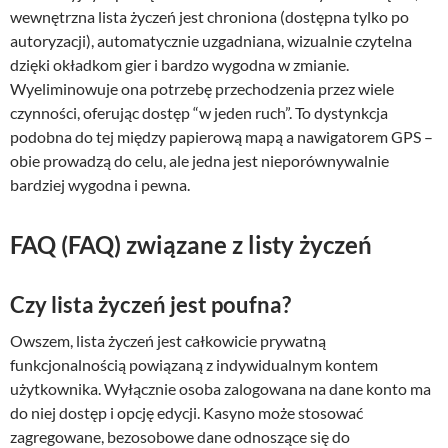
wewnętrzna lista życzeń jest chroniona (dostępna tylko po
autoryzacji), automatycznie uzgadniana, wizualnie czytelna
dzięki okładkom gier i bardzo wygodna w zmianie.
Wyeliminowuje ona potrzebę przechodzenia przez wiele
czynności, oferując dostęp “w jeden ruch”. To dystynkcja
podobna do tej między papierową mapą a nawigatorem GPS –
obie prowadzą do celu, ale jedna jest nieporównywalnie
bardziej wygodna i pewna.
FAQ (FAQ) związane z listy życzeń
Czy lista życzeń jest poufna?
Owszem, lista życzeń jest całkowicie prywatną
funkcjonalnością powiązaną z indywidualnym kontem
użytkownika. Wyłącznie osoba zalogowana na dane konto ma
do niej dostęp i opcję edycji. Kasyno może stosować
zagregowane, bezosobowe dane odnoszące się do