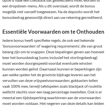
optie is vaak een checkbox dat geselecteerd moet worden of
een dropdown-menu. Als u dit overslaat, wordt de bonus
mogelijk niet vanzelf toegewezen. Na de deposito wordt het
bonusbedrag gewoonlijk direct aan uw rekening gecrediteerd.
Essentiële Voorwaarden om te Onthouden
Iedere bonus heeft specifieke regels, de ook wel bekende
‘bonusvoorwaarden’ of ‘wagering requirements’, die van groot
belang zijn om te snappen. Deze bepalingen geven aan hoeveel
keer het bonusbedrag (soms inclusief het stortingsbedrag)
moet worden doorgespeeld voordat eventuele winsten
kunnen worden geïnd. Daarnaast kunnen er beperkingen zijn
aan welke spelen het de grootste bijdrage leveren aan het
vervullen van deze vrijspeelvoorwaarden; gokkasten tellen
vaak 100% mee, terwijl tafelspelen zoals blackjack of roulette
wellicht slechts voor een laag percentage meetellen. Ook is er
meestal een tijdsbeperking waarbinnen aan de voorwaarden
moet worden voldaan. Het negeren van deze details kan leiden