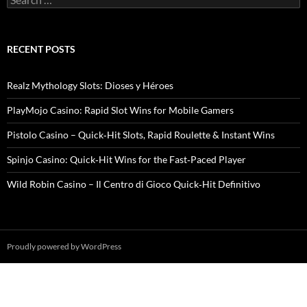
for:
RECENT POSTS
Realz Mythology Slots: Dioses y Héroes
PlayMojo Casino: Rapid Slot Wins for Mobile Gamers
Pistolo Casino – Quick‑Hit Slots, Rapid Roulette & Instant Wins
Spinjo Casino: Quick‑Hit Wins for the Fast‑Paced Player
Wild Robin Casino – Il Centro di Gioco Quick‑Hit Definitivo
Proudly powered by WordPress