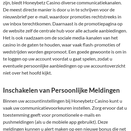
zijn, biedt Honeybetz Casino diverse communicatiekanalen.
De meest directe manier is door u in te schrijven voor de
nieuwsbrief per e-mail, waardoor promoties rechtstreeks in
uw inbox terechtkomen. Daarnaast is de promotiepagina op
de website zelf de centrale hub voor alle actuele aanbiedingen.
Het is ook raadzaam om de sociale media-kanalen van het
casino in de gaten te houden, waar vaak flash-promoties of
wedstrijden worden gepromoot. Een goede gewoonte is om in
te loggen op uw account voordat u gaat spelen, zodat u
eventuele persoonlijke aanbiedingen op uw accountoverzicht
niet over het hoofd kijkt.
Inschakelen van Persoonlijke Meldingen
Binnen uw accountinstellingen bij Honeybetz Casino kunt u
vaak uw communicatievoorkeuren instellen. Zorg ervoor dat u
toestemming geeft voor promotionele e-mails en
pushmeldingen (als u de mobiele app gebruikt). Deze
meldingen kunnen u alert maken op een nieuwe bonus die net