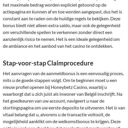
het maximale bedrag worden expliciet getoond op de
actiepagina en kunnen af en toe worden aangepast, dus het is
constant aan te raden om de huidige regels te bekijken. Deze
bonus biedt niet alleen extra saldo, maar ook de gelegenheid
om verschillende spellen te verkennen zonder direct een
aanzienlijk risico te nemen. Het is een ideale gelegenheid om
de ambiance en het aanbod van het casino te ontdekken.
Stap-voor-stap Claimprocedure
Het aanvragen van de aanmeldbonus is een eenvoudig proces,
mits u de goede stappen volgt. Om te beginnen moet u een
nieuw profiel openen bij Honeybetz Casino, waarbij u
waarborgt dat u zich juist als inwoner van België inschrijft. Na
het goedkeuren van uw account, navigeert u naar de
stortingspagina om uw eerste deposito te uitvoeren. Het is van
vitaal belang dat u, alvorens u de transactie voltooit, de
mogelijkheid aanklikt om de welkomstbonus te krijgen. Deze