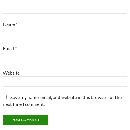
Name
*
Email
*
Website
Save my name, email, and website in this browser for the
next time I comment.