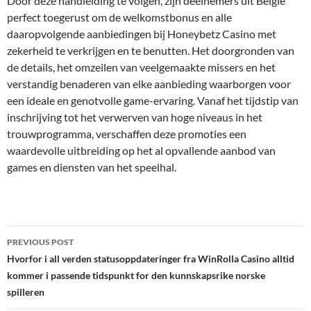
Door deze handleiding te volgen, zijn deelnemers uit België
perfect toegerust om de welkomstbonus en alle
daaropvolgende aanbiedingen bij Honeybetz Casino met
zekerheid te verkrijgen en te benutten. Het doorgronden van
de details, het omzeilen van veelgemaakte missers en het
verstandig benaderen van elke aanbieding waarborgen voor
een ideale en genotvolle game-ervaring. Vanaf het tijdstip van
inschrijving tot het verwerven van hoge niveaus in het
trouwprogramma, verschaffen deze promoties een
waardevolle uitbreiding op het al opvallende aanbod van
games en diensten van het speelhal.
Post
PREVIOUS POST
navigation
Hvorfor i all verden statusoppdateringer fra WinRolla Casino alltid
kommer i passende tidspunkt for den kunnskapsrike norske
spilleren