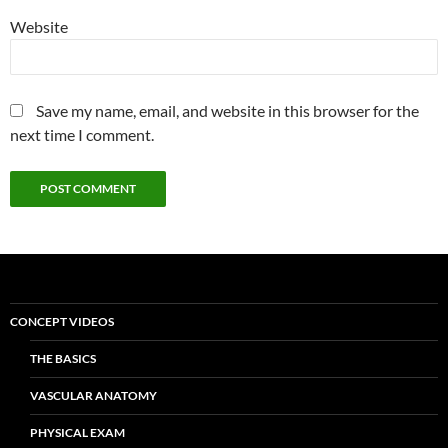
Website
Save my name, email, and website in this browser for the
next time I comment.
CONCEPT VIDEOS
THE BASICS
VASCULAR ANATOMY
PHYSICAL EXAM