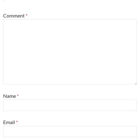
*
Comment
*
Name
*
Email
*