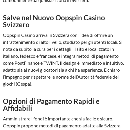
comodamente da qualsiasi zona in Svizzera.
Salve nel Nuovo Oopspin Casino
Svizzero
Oopspin Casino arriva in Svizzera con l’idea di offrire un
intrattenimento di alto livello, studiato per gli utenti locali. Si
nota da subito la cura per i dettagli: il sito è localizzato in
italiano, tedesco e francese, e integra metodi di pagamento
come PostFinance e TWINT. Il design è immediato e intuitivo,
adatto sia ai nuovi giocatori sia a chi ha esperienza. È chiaro
l’impegno per rispettare le norme dell’Autorità federale dei
giochi (Gespa).
Opzioni di Pagamento Rapidi e
Affidabili
Amministrare i fondi è importante che sia facile e sicuro.
Oopspin propone metodi di pagamento adatte alla Svizzera.