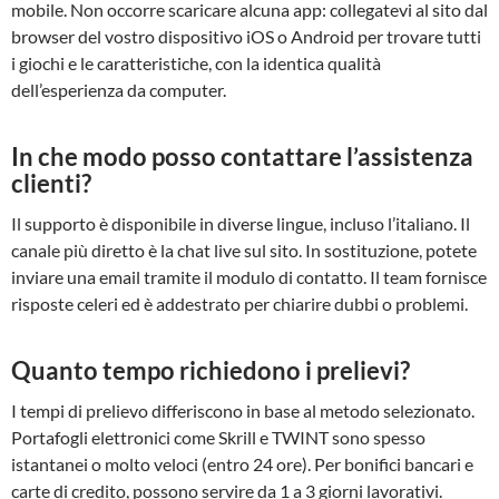
mobile. Non occorre scaricare alcuna app: collegatevi al sito dal
browser del vostro dispositivo iOS o Android per trovare tutti
i giochi e le caratteristiche, con la identica qualità
dell’esperienza da computer.
In che modo posso contattare l’assistenza
clienti?
Il supporto è disponibile in diverse lingue, incluso l’italiano. Il
canale più diretto è la chat live sul sito. In sostituzione, potete
inviare una email tramite il modulo di contatto. Il team fornisce
risposte celeri ed è addestrato per chiarire dubbi o problemi.
Quanto tempo richiedono i prelievi?
I tempi di prelievo differiscono in base al metodo selezionato.
Portafogli elettronici come Skrill e TWINT sono spesso
istantanei o molto veloci (entro 24 ore). Per bonifici bancari e
carte di credito, possono servire da 1 a 3 giorni lavorativi.