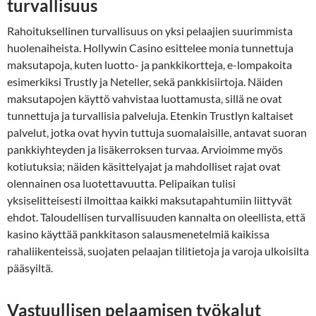
turvallisuus
Rahoituksellinen turvallisuus on yksi pelaajien suurimmista
huolenaiheista. Hollywin Casino esittelee monia tunnettuja
maksutapoja, kuten luotto- ja pankkikortteja, e-lompakoita
esimerkiksi Trustly ja Neteller, sekä pankkisiirtoja. Näiden
maksutapojen käyttö vahvistaa luottamusta, sillä ne ovat
tunnettuja ja turvallisia palveluja. Etenkin Trustlyn kaltaiset
palvelut, jotka ovat hyvin tuttuja suomalaisille, antavat suoran
pankkiyhteyden ja lisäkerroksen turvaa. Arvioimme myös
kotiutuksia; näiden käsittelyajat ja mahdolliset rajat ovat
olennainen osa luotettavuutta. Pelipaikan tulisi
yksiselitteisesti ilmoittaa kaikki maksutapahtumiin liittyvät
ehdot. Taloudellisen turvallisuuden kannalta on oleellista, että
kasino käyttää pankkitason salausmenetelmiä kaikissa
rahaliikenteissä, suojaten pelaajan tilitietoja ja varoja ulkoisilta
pääsyiltä.
Vastuullisen pelaamisen työkalut