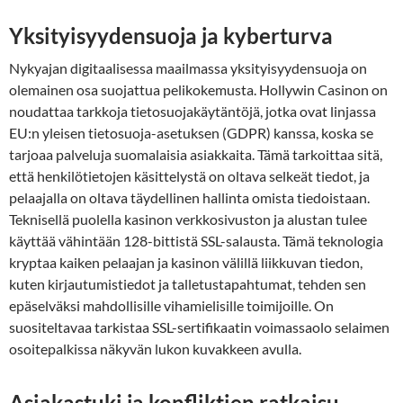
Yksityisyydensuoja ja kyberturva
Nykyajan digitaalisessa maailmassa yksityisyydensuoja on
olemainen osa suojattua pelikokemusta. Hollywin Casinon on
noudattaa tarkkoja tietosuojakäytäntöjä, jotka ovat linjassa
EU:n yleisen tietosuoja-asetuksen (GDPR) kanssa, koska se
tarjoaa palveluja suomalaisia asiakkaita. Tämä tarkoittaa sitä,
että henkilötietojen käsittelystä on oltava selkeät tiedot, ja
pelaajalla on oltava täydellinen hallinta omista tiedoistaan.
Teknisellä puolella kasinon verkkosivuston ja alustan tulee
käyttää vähintään 128-bittistä SSL-salausta. Tämä teknologia
kryptaa kaiken pelaajan ja kasinon välillä liikkuvan tiedon,
kuten kirjautumistiedot ja talletustapahtumat, tehden sen
epäselväksi mahdollisille vihamielisille toimijoille. On
suositeltavaa tarkistaa SSL-sertifikaatin voimassaolo selaimen
osoitepalkissa näkyvän lukon kuvakkeen avulla.
Asiakastuki ja konfliktien ratkaisu