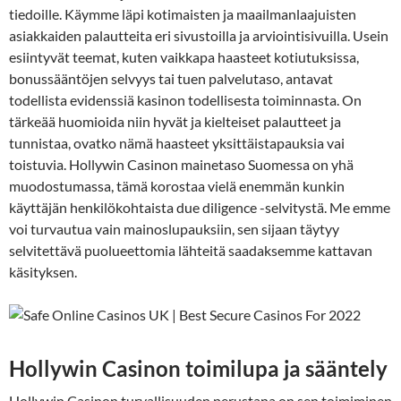
tiedoille. Käymme läpi kotimaisten ja maailmanlaajuisten
asiakkaiden palautteita eri sivustoilla ja arviointisivuilla. Usein
esiintyvät teemat, kuten vaikkapa haasteet kotiutuksissa,
bonussääntöjen selvyys tai tuen palvelutaso, antavat
todellista evidenssiä kasinon todellisesta toiminnasta. On
tärkeää huomioida niin hyvät ja kielteiset palautteet ja
tunnistaa, ovatko nämä haasteet yksittäistapauksia vai
toistuvia. Hollywin Casinon mainetaso Suomessa on yhä
muodostumassa, tämä korostaa vielä enemmän kunkin
käyttäjän henkilökohtaista due diligence -selvitystä. Me emme
voi turvautua vain mainoslupauksiin, sen sijaan täytyy
selvitettävä puolueettomia lähteitä saadaksemme kattavan
käsityksen.
Hollywin Casinon toimilupa ja sääntely
Hollywin Casinon turvallisuuden perustana on sen toimiminen