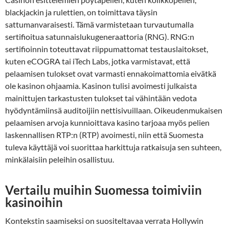
blackjackin ja rulettien, on toimittava täysin
sattumanvaraisesti. Tämä varmistetaan turvautumalla
sertifioitua satunnaislukugeneraattoria (RNG). RNG:n
sertifioinnin toteuttavat riippumattomat testauslaitokset,
kuten eCOGRA tai iTech Labs, jotka varmistavat, että
pelaamisen tulokset ovat varmasti ennakoimattomia eivätkä
ole kasinon ohjaamia. Kasinon tulisi avoimesti julkaista
mainittujen tarkastusten tulokset tai vähintään vedota
hyödyntämiinsä auditoijiin nettisivuillaan. Oikeudenmukaisen
pelaamisen arvoja kunnioittava kasino tarjoaa myös pelien
laskennallisen RTP:n (RTP) avoimesti, niin että Suomesta
tuleva käyttäjä voi suorittaa harkittuja ratkaisuja sen suhteen,
minkälaisiin peleihin osallistuu.
Vertailu muihin Suomessa toimiviin
kasinoihin
Kontekstin saamiseksi on suositeltavaa verrata Hollywin