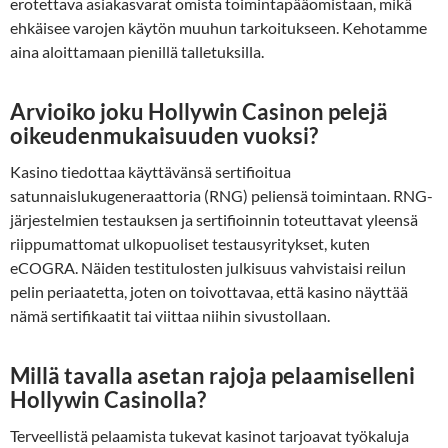
erotettava asiakasvarat omista toimintapääomistaan, mikä
ehkäisee varojen käytön muuhun tarkoitukseen. Kehotamme
aina aloittamaan pienillä talletuksilla.
Arvioiko joku Hollywin Casinon pelejä
oikeudenmukaisuuden vuoksi?
Kasino tiedottaa käyttävänsä sertifioitua
satunnaislukugeneraattoria (RNG) peliensä toimintaan. RNG-
järjestelmien testauksen ja sertifioinnin toteuttavat yleensä
riippumattomat ulkopuoliset testausyritykset, kuten
eCOGRA. Näiden testitulosten julkisuus vahvistaisi reilun
pelin periaatetta, joten on toivottavaa, että kasino näyttää
nämä sertifikaatit tai viittaa niihin sivustollaan.
Millä tavalla asetan rajoja pelaamiselleni
Hollywin Casinolla?
Terveellistä pelaamista tukevat kasinot tarjoavat työkaluja