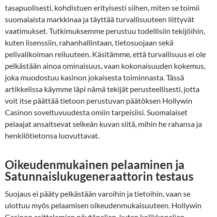
tasapuolisesti, kohdistuen erityisesti siihen, miten se toimii
suomalaista markkinaa ja täyttää turvallisuuteen liittyvät
vaatimukset. Tutkimuksemme perustuu todellisiin tekijöihin,
kuten lisenssiin, rahanhallintaan, tietosuojaan sekä
pelivalikoiman reiluuteen. Käsitämme, että turvallisuus ei ole
pelkästään ainoa ominaisuus, vaan kokonaisuuden kokemus,
joka muodostuu kasinon jokaisesta toiminnasta. Tässä
artikkelissa käymme läpi nämä tekijät perusteellisesti, jotta
voit itse päättää tietoon perustuvan päätöksen Hollywin
Casinon soveltuvuudesta omiin tarpeisiisi. Suomalaiset
pelaajat ansaitsevat selkeän kuvan siitä, mihin he rahansa ja
henkilötietonsa luovuttavat.
Oikeudenmukainen pelaaminen ja
Satunnaislukugeneraattorin testaus
Suojaus ei pääty pelkästään varoihin ja tietoihin, vaan se
ulottuu myös pelaamisen oikeudenmukaisuuteen. Hollywin
Casinon esittelemien pöytäpelien, kuten kolikkopelien,