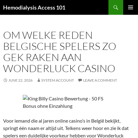
Skip
Search
Hemodialysis Access 101
to
PRIMAR
content
MENU
OM WELKE REDEN
BELGISCHE SPELERS ZO
GEK RAKEN AAN
WONDERLUCK CASINO
JUNE 22, 2026
SYSTEM ACCOUNT
LEAVE A COMMENT
Voor iemand die al jaren online casino’s in België bekijkt,
springt één naam er altijd uit. Telkens weer hoor en zie ik dat
spelers een duidelijke voorkeur hebben voor Wonderluck