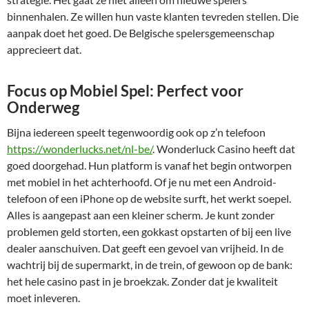
binnenhalen. Ze willen hun vaste klanten tevreden stellen. Die
aanpak doet het goed. De Belgische spelersgemeenschap
apprecieert dat.
Focus op Mobiel Spel: Perfect voor
Onderweg
Bijna iedereen speelt tegenwoordig ook op z’n telefoon
https://wonderlucks.net/nl-be/
. Wonderluck Casino heeft dat
goed doorgehad. Hun platform is vanaf het begin ontworpen
met mobiel in het achterhoofd. Of je nu met een Android-
telefoon of een iPhone op de website surft, het werkt soepel.
Alles is aangepast aan een kleiner scherm. Je kunt zonder
problemen geld storten, een gokkast opstarten of bij een live
dealer aanschuiven. Dat geeft een gevoel van vrijheid. In de
wachtrij bij de supermarkt, in de trein, of gewoon op de bank:
het hele casino past in je broekzak. Zonder dat je kwaliteit
moet inleveren.