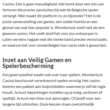
Casino. Dat is geen toevalligheid. Het komt door een mix van
factoren die precies aansluiten bij wat de Belgische speler
verlangt. Wat maakt dit platform nu zo bijzonder? Het is de
juiste samenstelling van games, een solide licentie en een
gevoel van wat hier populair is. Wonderluck voelt niet als een
gewoon casino. Het voelt alsof het voor jou ontworpen is.
Laten we eens nagaan wat die sterke band precies veroorzaakt,
en waarom het voor zoveel Belgen hun vaste stek is geworden.
Inzet aan Veilig Gamen en
Spelerbescherming
Een goed speelhal waakt ook over haar spelers. Wonderluck
Casino beschouwt verantwoord spelen ernstig. Het casino
leveren een pakket aan hulpmiddelen waarmee je zelf de regie
houdt. Je kunt beperkingen instellen op je inleg, verliezen of
speltijd. Je kunt een time-out aanvragen. Of jezelf voor een
langere tijd uitsluiten. Deze keuzes staan overzichtelijk