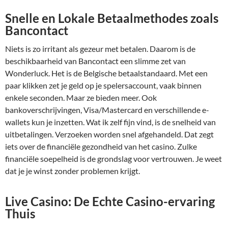
Snelle en Lokale Betaalmethodes zoals
Bancontact
Niets is zo irritant als gezeur met betalen. Daarom is de
beschikbaarheid van Bancontact een slimme zet van
Wonderluck. Het is de Belgische betaalstandaard. Met een
paar klikken zet je geld op je spelersaccount, vaak binnen
enkele seconden. Maar ze bieden meer. Ook
bankoverschrijvingen, Visa/Mastercard en verschillende e-
wallets kun je inzetten. Wat ik zelf fijn vind, is de snelheid van
uitbetalingen. Verzoeken worden snel afgehandeld. Dat zegt
iets over de financiële gezondheid van het casino. Zulke
financiële soepelheid is de grondslag voor vertrouwen. Je weet
dat je je winst zonder problemen krijgt.
Live Casino: De Echte Casino-ervaring
Thuis