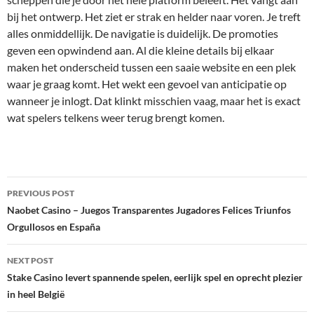
bij het ontwerp. Het ziet er strak en helder naar voren. Je treft
alles onmiddellijk. De navigatie is duidelijk. De promoties
geven een opwindend aan. Al die kleine details bij elkaar
maken het onderscheid tussen een saaie website en een plek
waar je graag komt. Het wekt een gevoel van anticipatie op
wanneer je inlogt. Dat klinkt misschien vaag, maar het is exact
wat spelers telkens weer terug brengt komen.
Post
PREVIOUS POST
navigation
Naobet Casino – Juegos Transparentes Jugadores Felices Triunfos
Orgullosos en España
NEXT POST
Stake Casino levert spannende spelen, eerlijk spel en oprecht plezier
in heel België