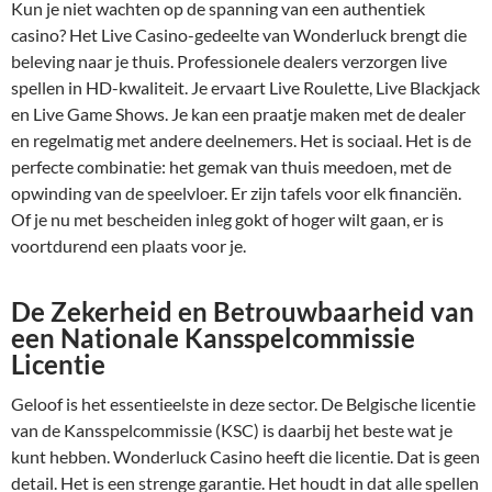
Kun je niet wachten op de spanning van een authentiek
casino? Het Live Casino-gedeelte van Wonderluck brengt die
beleving naar je thuis. Professionele dealers verzorgen live
spellen in HD-kwaliteit. Je ervaart Live Roulette, Live Blackjack
en Live Game Shows. Je kan een praatje maken met de dealer
en regelmatig met andere deelnemers. Het is sociaal. Het is de
perfecte combinatie: het gemak van thuis meedoen, met de
opwinding van de speelvloer. Er zijn tafels voor elk financiën.
Of je nu met bescheiden inleg gokt of hoger wilt gaan, er is
voortdurend een plaats voor je.
De Zekerheid en Betrouwbaarheid van
een Nationale Kansspelcommissie
Licentie
Geloof is het essentieelste in deze sector. De Belgische licentie
van de Kansspelcommissie (KSC) is daarbij het beste wat je
kunt hebben. Wonderluck Casino heeft die licentie. Dat is geen
detail. Het is een strenge garantie. Het houdt in dat alle spellen