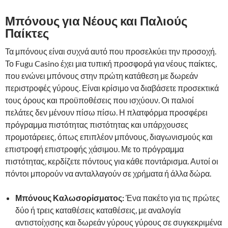
Μπόνους για Νέους και Παλιούς
Παίκτες
Τα μπόνους είναι συχνά αυτό που προσελκύει την προσοχή.
Το Fugu Casino έχει μια τυπική προσφορά για νέους παίκτες,
που ενώνει μπόνους στην πρώτη κατάθεση με δωρεάν
περιστροφές γύρους. Είναι κρίσιμο να διαβάσετε προσεκτικά
τους όρους και προϋποθέσεις που ισχύουν. Οι παλιοί
πελάτες δεν μένουν πίσω πίσω. Η πλατφόρμα προσφέρει
πρόγραμμα πιστότητας πιστότητας και υπάρχουσες
προμοτάρειες, όπως επιπλέον μπόνους, διαγωνισμούς και
επιστροφή επιστροφής χάσιμου. Με το πρόγραμμα
πιστότητας, κερδίζετε πόντους για κάθε ποντάρισμα. Αυτοί οι
πόντοι μπορούν να ανταλλαγούν σε χρήματα ή άλλα δώρα.
Μπόνους Καλωσορίσματος:
Ένα πακέτο για τις πρώτες
δύο ή τρεις καταθέσεις καταθέσεις, με αναλογία
αντιστοίχισης και δωρεάν γύρους γύρους σε συγκεκριμένα