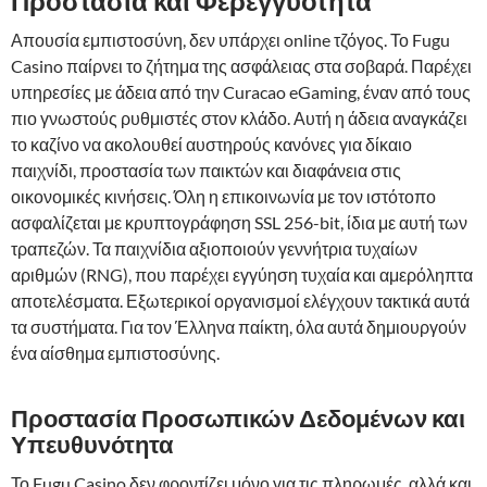
Προστασία και Φερεγγυότητα
Απουσία εμπιστοσύνη, δεν υπάρχει online τζόγος. Το Fugu
Casino παίρνει το ζήτημα της ασφάλειας στα σοβαρά. Παρέχει
υπηρεσίες με άδεια από την Curacao eGaming, έναν από τους
πιο γνωστούς ρυθμιστές στον κλάδο. Αυτή η άδεια αναγκάζει
το καζίνο να ακολουθεί αυστηρούς κανόνες για δίκαιο
παιχνίδι, προστασία των παικτών και διαφάνεια στις
οικονομικές κινήσεις. Όλη η επικοινωνία με τον ιστότοπο
ασφαλίζεται με κρυπτογράφηση SSL 256-bit, ίδια με αυτή των
τραπεζών. Τα παιχνίδια αξιοποιούν γεννήτρια τυχαίων
αριθμών (RNG), που παρέχει εγγύηση τυχαία και αμερόληπτα
αποτελέσματα. Εξωτερικοί οργανισμοί ελέγχουν τακτικά αυτά
τα συστήματα. Για τον Έλληνα παίκτη, όλα αυτά δημιουργούν
ένα αίσθημα εμπιστοσύνης.
Προστασία Προσωπικών Δεδομένων και
Υπευθυνότητα
Το Fugu Casino δεν φροντίζει μόνο για τις πληρωμές, αλλά και