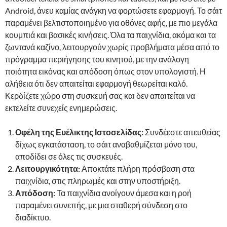
Android, άνευ καμίας ανάγκη να φορτώσετε εφαρμογή. Το σάιτ
παραμένει βελτιστοποιημένο για οθόνες αφής, με πιο μεγάλα
κουμπιά και βασικές κινήσεις. Όλα τα παιχνίδια, ακόμα και τα
ζωντανά καζίνο, λειτουργούν χωρίς προβλήματα μέσα από το
πρόγραμμα περιήγησης του κινητού, με την ανάλογη
ποιότητα εικόνας και απόδοση όπως στον υπολογιστή. Η
αλήθεια ότι δεν απαιτείται εφαρμογή θεωρείται καλό.
Κερδίζετε χώρο στη συσκευή σας και δεν απαιτείται να
εκτελείτε συνεχείς ενημερώσεις.
Οφέλη της Ευέλικτης Ιστοσελίδας:
Συνδέεστε απευθείας
δίχως εγκατάσταση, το σάιτ αναβαθμίζεται μόνο του,
αποδίδει σε όλες τις συσκευές.
Λειτουργικότητα:
Αποκτάτε πλήρη πρόσβαση στα
παιχνίδια, στις πληρωμές και στην υποστήριξη.
Απόδοση:
Τα παιχνίδια ανοίγουν άμεσα και η ροή
παραμένει συνεπής, με μια σταθερή σύνδεση στο
διαδίκτυο.