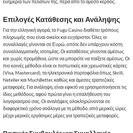
ευημερία των πελατών της, πέρα από το άμεσο κέρδος.
Επιλογές Κατάθεσης και Ανάληψης
Για την ελληνική αγορά, το Fugu Casino διαθέτει τρόπους
πληρωμής που είναι οικείοι και ευχάριστοι. Όλες οι
συναλλαγές γίνονται σε Ευρώ, οπότε δεν υπάρχουν κόστη
συναλλαγματικής ισοτιμίας. Οι καταθέσεις γίνονται αμέσως
και χωρίς προμήθεια, ώστε να μπορείτε να παίξετε αμέσως. Οι
πιο κοινές μέθοδοι είναι οι πιστωτικές και χρεωστικές κάρτες
(Visa, Mastercard), τα ηλεκτρονικά πορτοφόλια όπως Skrill,
Neteller και MuchBetter, καθώς και άμεσες τραπεζικές
μεταφορές. Για ανάληψη, είναι εφικτό να χρησιμοποιήσετε τις
ίδιες μεθόδους, αφού πρώτα γίνει η επαλήθευση του
λογαριασμού σας. Οι αναλήψεις ολοκληρώνονται σε
διαφορετικό χρόνο ανάλογα με τη μέθοδο, από μερικές ώρες
μέχρι μερικές εργάσιμες μέρες για τραπεζικές μεταφορές.