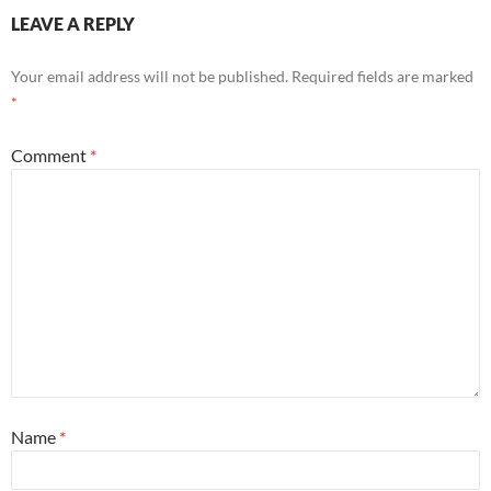
LEAVE A REPLY
Your email address will not be published.
Required fields are marked
*
Comment
*
Name
*