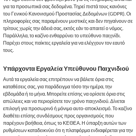
για τα προσωπικά σας δεδομένα. Τηρεί πιστά τους κανόνες
του Γενικού Κανονισμού Προστασίας Δεδομένων (GDPR). Οι
πληροφορίες σας παραμένουν μυστικές και δεν πηγαίνουν σε
τρίτους χωρίς την άδειά σας, εκτός εάν το απαιτεί ο νόμος.
Παράλληλα, το καζίνο ενθαρρύνει το υπεύθυνο παιχνίδι.
Παρέχει στους παίκτες εργαλεία για να ελέγχουν τον εαυτό
τους.
Υπάρχοντα Εργαλεία Υπεύθυνου Παιχνιδιού
Αυτά τα εργαλεία σας επιτρέπουν να βάλετε όρια στις
καταθέσεις σας, για παράδειγμα τόσο την ημέρα, την
εβδομάδα ή το μήνα. Μπορείτε επίσης να ορίσετε όρια στις
απώλειες και να περιορίσετε τον χρόνο παιχνιδιού. Δίνεται
επιλογή για προσωρινό ή μόνιμο αυτο-αποκλεισμό. Το καζίνο
διαθέτει επίσης συνδέσμους προς οργανισμούς που
παρέχουν βοήθεια, όπως το ΚΕΘΕΑ. Η ύπαρξη αυτών των
ρυθμίσεων καταδεικνύει ότι η πλατφόρμα ενδιαφέρεται για την