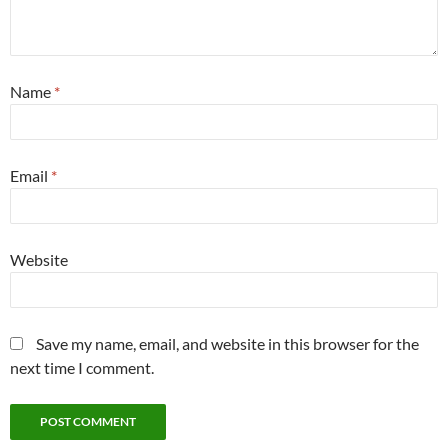
Name
*
Email
*
Website
Save my name, email, and website in this browser for the
next time I comment.