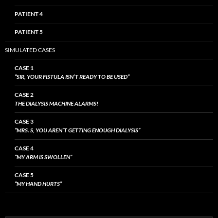
PATIENT 4
PATIENT 5
SIMULATED CASES
CASE 1
“SIR, YOUR FISTULA ISN’T READY TO BE USED”
CASE 2
THE DIALYSIS MACHINE ALARMS!
CASE 3
“MRS. S, YOU AREN’T GETTING ENOUGH DIALYSIS”
CASE 4
“MY ARM IS SWOLLEN”
CASE 5
“MY HAND HURTS”