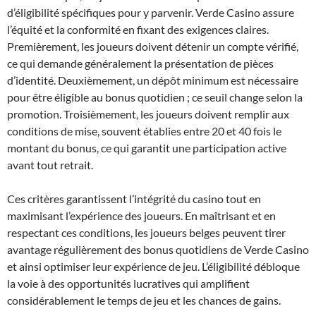
d’éligibilité spécifiques pour y parvenir. Verde Casino assure
l’équité et la conformité en fixant des exigences claires.
Premièrement, les joueurs doivent détenir un compte vérifié,
ce qui demande généralement la présentation de pièces
d’identité. Deuxièmement, un dépôt minimum est nécessaire
pour être éligible au bonus quotidien ; ce seuil change selon la
promotion. Troisièmement, les joueurs doivent remplir aux
conditions de mise, souvent établies entre 20 et 40 fois le
montant du bonus, ce qui garantit une participation active
avant tout retrait.
Ces critères garantissent l’intégrité du casino tout en
maximisant l’expérience des joueurs. En maîtrisant et en
respectant ces conditions, les joueurs belges peuvent tirer
avantage régulièrement des bonus quotidiens de Verde Casino
et ainsi optimiser leur expérience de jeu. L’éligibilité débloque
la voie à des opportunités lucratives qui amplifient
considérablement le temps de jeu et les chances de gains.