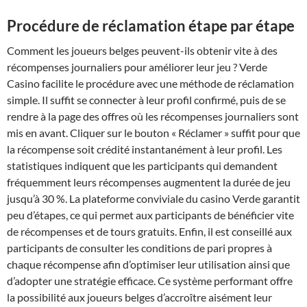
Procédure de réclamation étape par étape
Comment les joueurs belges peuvent-ils obtenir vite à des
récompenses journaliers pour améliorer leur jeu ? Verde
Casino facilite le procédure avec une méthode de réclamation
simple. Il suffit se connecter à leur profil confirmé, puis de se
rendre à la page des offres où les récompenses journaliers sont
mis en avant. Cliquer sur le bouton « Réclamer » suffit pour que
la récompense soit crédité instantanément à leur profil. Les
statistiques indiquent que les participants qui demandent
fréquemment leurs récompenses augmentent la durée de jeu
jusqu’à 30 %. La plateforme conviviale du casino Verde garantit
peu d’étapes, ce qui permet aux participants de bénéficier vite
de récompenses et de tours gratuits. Enfin, il est conseillé aux
participants de consulter les conditions de pari propres à
chaque récompense afin d’optimiser leur utilisation ainsi que
d’adopter une stratégie efficace. Ce système performant offre
la possibilité aux joueurs belges d’accroître aisément leur