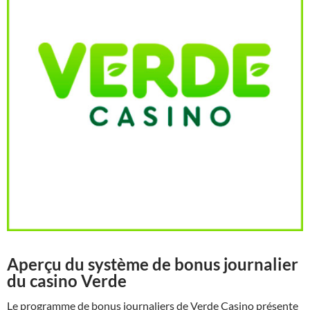
Aperçu du système de bonus journalier
du casino Verde
Le programme de bonus journaliers de Verde Casino présente