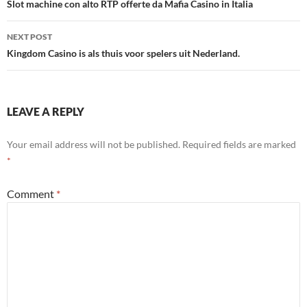
navigation
Slot machine con alto RTP offerte da Mafia Casino in Italia
NEXT POST
Kingdom Casino is als thuis voor spelers uit Nederland.
LEAVE A REPLY
Your email address will not be published.
Required fields are marked
*
Comment
*