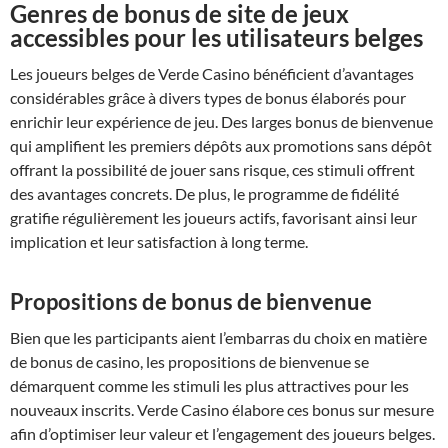
Genres de bonus de site de jeux
accessibles pour les utilisateurs belges
Les joueurs belges de Verde Casino bénéficient d’avantages
considérables grâce à divers types de bonus élaborés pour
enrichir leur expérience de jeu. Des larges bonus de bienvenue
qui amplifient les premiers dépôts aux promotions sans dépôt
offrant la possibilité de jouer sans risque, ces stimuli offrent
des avantages concrets. De plus, le programme de fidélité
gratifie régulièrement les joueurs actifs, favorisant ainsi leur
implication et leur satisfaction à long terme.
Propositions de bonus de bienvenue
Bien que les participants aient l’embarras du choix en matière
de bonus de casino, les propositions de bienvenue se
démarquent comme les stimuli les plus attractives pour les
nouveaux inscrits. Verde Casino élabore ces bonus sur mesure
afin d’optimiser leur valeur et l’engagement des joueurs belges.