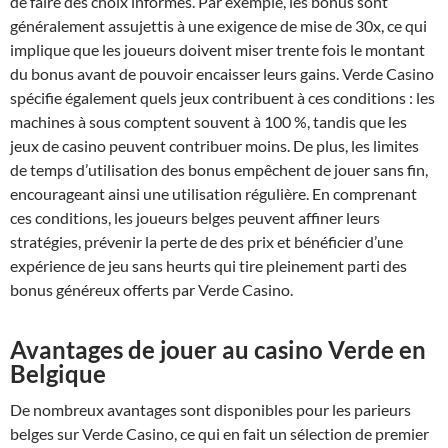
de faire des choix informés. Par exemple, les bonus sont
généralement assujettis à une exigence de mise de 30x, ce qui
implique que les joueurs doivent miser trente fois le montant
du bonus avant de pouvoir encaisser leurs gains. Verde Casino
spécifie également quels jeux contribuent à ces conditions : les
machines à sous comptent souvent à 100 %, tandis que les
jeux de casino peuvent contribuer moins. De plus, les limites
de temps d’utilisation des bonus empêchent de jouer sans fin,
encourageant ainsi une utilisation régulière. En comprenant
ces conditions, les joueurs belges peuvent affiner leurs
stratégies, prévenir la perte de des prix et bénéficier d’une
expérience de jeu sans heurts qui tire pleinement parti des
bonus généreux offerts par Verde Casino.
Avantages de jouer au casino Verde en
Belgique
De nombreux avantages sont disponibles pour les parieurs
belges sur Verde Casino, ce qui en fait un sélection de premier