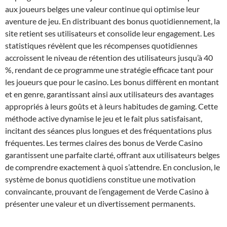
aux joueurs belges une valeur continue qui optimise leur
aventure de jeu. En distribuant des bonus quotidiennement, la
site retient ses utilisateurs et consolide leur engagement. Les
statistiques révèlent que les récompenses quotidiennes
accroissent le niveau de rétention des utilisateurs jusqu’à 40
%, rendant de ce programme une stratégie efficace tant pour
les joueurs que pour le casino. Les bonus diffèrent en montant
et en genre, garantissant ainsi aux utilisateurs des avantages
appropriés à leurs goûts et à leurs habitudes de gaming. Cette
méthode active dynamise le jeu et le fait plus satisfaisant,
incitant des séances plus longues et des fréquentations plus
fréquentes. Les termes claires des bonus de Verde Casino
garantissent une parfaite clarté, offrant aux utilisateurs belges
de comprendre exactement à quoi s’attendre. En conclusion, le
système de bonus quotidiens constitue une motivation
convaincante, prouvant de l’engagement de Verde Casino à
présenter une valeur et un divertissement permanents.