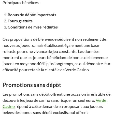
Principaux bénéfices :
Bonus de dépôt importants
Tours gratuits
Conditions de mise réduites
Ces propositions de bienvenue séduisent non seulement de
nouveaux joueurs, mais établissent également une base
robuste pour une vivance de jeu constante. Les données
montrent que les joueurs bénéficiant de bonus de bienvenue
jouent en moyenne 40 % plus longtemps, ce qui démontre leur
efficacité pour retenir la clientèle de Verde Casino.
Promotions sans dépôt
Les promotions sans dépôt offrent une occasion irrésistible de
découvrir les jeux de casino sans risquer un seul euro.
Verde
Casino
répond à cette demande en proposant aux joueurs
belges des bonus sans dépôt exclusifs, qui offrent