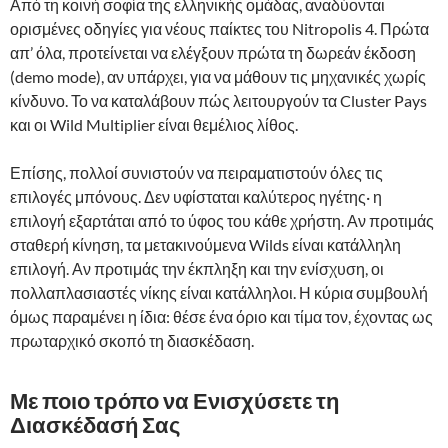
Από τη κοινή σοφία της ελληνικής ομάδας, αναδύονται
ορισμένες οδηγίες για νέους παίκτες του Nitropolis 4. Πρώτα
απ’ όλα, προτείνεται να ελέγξουν πρώτα τη δωρεάν έκδοση
(demo mode), αν υπάρχει, για να μάθουν τις μηχανικές χωρίς
κίνδυνο. Το να καταλάβουν πώς λειτουργούν τα Cluster Pays
και οι Wild Multiplier είναι θεμέλιος λίθος.
Επίσης, πολλοί συνιστούν να πειραματιστούν όλες τις
επιλογές μπόνους. Δεν υφίσταται καλύτερος ηγέτης· η
επιλογή εξαρτάται από το ύφος του κάθε χρήστη. Αν προτιμάς
σταθερή κίνηση, τα μετακινούμενα Wilds είναι κατάλληλη
επιλογή. Αν προτιμάς την έκπληξη και την ενίσχυση, οι
πολλαπλασιαστές νίκης είναι κατάλληλοι. Η κύρια συμβουλή
όμως παραμένει η ίδια: θέσε ένα όριο και τίμα τον, έχοντας ως
πρωταρχικό σκοπό τη διασκέδαση.
Με ποιο τρόπο να Ενισχύσετε τη
Διασκέδασή Σας