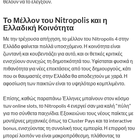
θέλουν να το ελέγξουν.
Το Μέλλον του Nitropolis και η
Ελλαδική Κοινότητα
Με την τρέχουσα απήχηση, το μέλλον του Nitropolis 4 στην
Ελλάδα φαίνεται πολλά υποσχόμενο. Η κοινότητα είναι
ζωντανή και κουβεντιάζει για αυτό, και οι θετικές κριτικές
ενισχύουν συνεχώς τη δημοτικότητά του. Υφίσταται φυσικά η
πιθανότητα για νέες επεκτάσεις από τους δημιουργούς, κάτι
που οι θαυμαστές στην Ελλάδα θα αποδεχτούν με χαρά. Η
αφοσίωση των παικτών είναι το υψηλότερο κομπλιμέντο.
Επίσης, καθώς παραπάνω Έλληνες μπαίνουν στον κόσμο
των online slots, το Nitropolis 4 ενεργεί σαν μια καλή “πύλη”
για πιο σύνθετα παιχνίδια. Εξοικειώνει τους νέους παίκτες με
μοντέρνες μηχανικές όπως τα Cluster Pays και τα interactive
bonus, ενισχύοντας τη συνολική τους εμπειρία. Η επιρροή του
μπορεί λοιπόν να είναι μακροπρόθεσμη, πλάθοντας τα