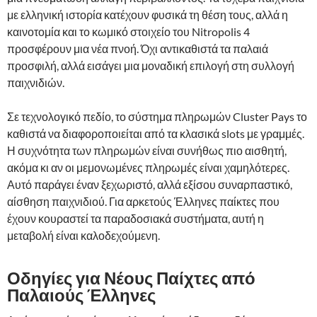
με ελληνική ιστορία κατέχουν φυσικά τη θέση τους, αλλά η
καινοτομία και το κωμικό στοιχείο του Nitropolis 4
προσφέρουν μια νέα πνοή. Όχι αντικαθιστά τα παλαιά
προσφιλή, αλλά εισάγει μια μοναδική επιλογή στη συλλογή
παιχνιδιών.
Σε τεχνολογικό πεδίο, το σύστημα πληρωμών Cluster Pays το
καθιστά να διαφοροποιείται από τα κλασικά slots με γραμμές.
Η συχνότητα των πληρωμών είναι συνήθως πιο αισθητή,
ακόμα κι αν οι μεμονωμένες πληρωμές είναι χαμηλότερες.
Αυτό παράγει έναν ξεχωριστό, αλλά εξίσου συναρπαστικό,
αίσθηση παιχνιδιού. Για αρκετούς Έλληνες παίκτες που
έχουν κουραστεί τα παραδοσιακά συστήματα, αυτή η
μεταβολή είναι καλοδεχούμενη.
Οδηγίες για Νέους Παίχτες από
Παλαιούς Έλληνες