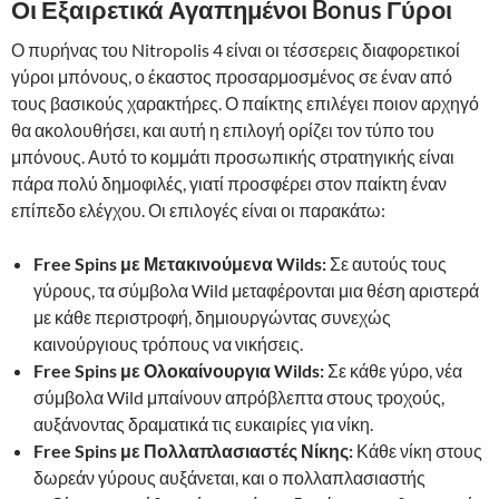
Οι Εξαιρετικά Αγαπημένοι Bonus Γύροι
Ο πυρήνας του Nitropolis 4 είναι οι τέσσερεις διαφορετικοί
γύροι μπόνους, ο έκαστος προσαρμοσμένος σε έναν από
τους βασικούς χαρακτήρες. Ο παίκτης επιλέγει ποιον αρχηγό
θα ακολουθήσει, και αυτή η επιλογή ορίζει τον τύπο του
μπόνους. Αυτό το κομμάτι προσωπικής στρατηγικής είναι
πάρα πολύ δημοφιλές, γιατί προσφέρει στον παίκτη έναν
επίπεδο ελέγχου. Οι επιλογές είναι οι παρακάτω:
Free Spins με Μετακινούμενα Wilds:
Σε αυτούς τους
γύρους, τα σύμβολα Wild μεταφέρονται μια θέση αριστερά
με κάθε περιστροφή, δημιουργώντας συνεχώς
καινούργιους τρόπους να νικήσεις.
Free Spins με Ολοκαίνουργια Wilds:
Σε κάθε γύρο, νέα
σύμβολα Wild μπαίνουν απρόβλεπτα στους τροχούς,
αυξάνοντας δραματικά τις ευκαιρίες για νίκη.
Free Spins με Πολλαπλασιαστές Νίκης:
Κάθε νίκη στους
δωρεάν γύρους αυξάνεται, και ο πολλαπλασιαστής