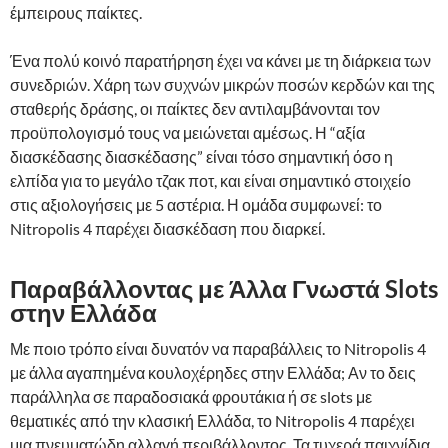
έμπειρους παίκτες.
Ένα πολύ κοινό παρατήρηση έχει να κάνει με τη διάρκεια των
συνεδριών. Χάρη των συχνών μικρών ποσών κερδών και της
σταθερής δράσης, οι παίκτες δεν αντιλαμβάνονται τον
προϋπολογισμό τους να μειώνεται αμέσως. Η “αξία
διασκέδασης διασκέδασης” είναι τόσο σημαντική όσο η
ελπίδα για το μεγάλο τζακ ποτ, και είναι σημαντικό στοιχείο
στις αξιολογήσεις με 5 αστέρια. Η ομάδα συμφωνεί: το
Nitropolis 4 παρέχει διασκέδαση που διαρκεί.
Παραβάλλοντας με Άλλα Γνωστά Slots
στην Ελλάδα
Με ποιο τρόπο είναι δυνατόν να παραβάλλεις το Nitropolis 4
με άλλα αγαπημένα κουλοχέρηδες στην Ελλάδα; Αν το δεις
παράλληλα σε παραδοσιακά φρουτάκια ή σε slots με
θεματικές από την κλασική Ελλάδα, το Nitropolis 4 παρέχει
μια πνευματώδη αλλαγή περιβάλλοντος. Τα τυχερά παιχνίδια