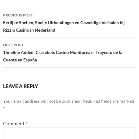
Post
PREVIOUS POST
navigation
Eerlijke Spellen, Snelle Uitbetalingen en Geweldige Verhalen bij
Rizzio Casino in Nederland
NEXT POST
Timeline Added: Crazebets Casino Monitorea el Trayecto de la
Cuenta en España
LEAVE A REPLY
Your email address will not be published.
Required fields are marked
*
Comment
*