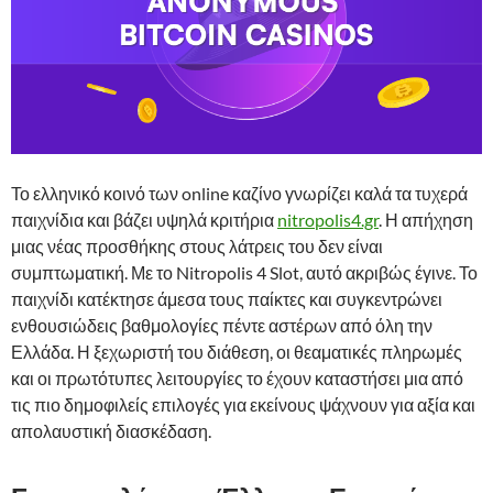
Το ελληνικό κοινό των online καζίνο γνωρίζει καλά τα τυχερά
παιχνίδια και βάζει υψηλά κριτήρια
nitropolis4.gr
. Η απήχηση
μιας νέας προσθήκης στους λάτρεις του δεν είναι
συμπτωματική. Με το Nitropolis 4 Slot, αυτό ακριβώς έγινε. Το
παιχνίδι κατέκτησε άμεσα τους παίκτες και συγκεντρώνει
ενθουσιώδεις βαθμολογίες πέντε αστέρων από όλη την
Ελλάδα. Η ξεχωριστή του διάθεση, οι θεαματικές πληρωμές
και οι πρωτότυπες λειτουργίες το έχουν καταστήσει μια από
τις πιο δημοφιλείς επιλογές για εκείνους ψάχνουν για αξία και
απολαυστική διασκέδαση.