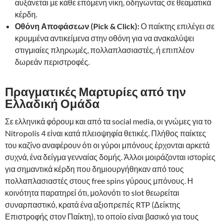
αυξάνεται με κάθε επόμενη νίκη, οδηγώντας σε θεαματικά
κέρδη.
Οθόνη Αποφάσεων (Pick & Click):
Ο παίκτης επιλέγει σε
κρυμμένα αντικείμενα στην οθόνη για να ανακαλύψει
στιγμιαίες πληρωμές, πολλαπλασιαστές, ή επιπλέον
δωρεάν περιστροφές.
Πραγματικές Μαρτυρίες από την
Ελλαδική Ομάδα
Σε ελληνικά φόρουμ και από τα social media, οι γνώμες για το
Nitropolis 4 είναι κατά πλειοψηφία θετικές. Πλήθος παίκτες
του καζίνο αναφέρουν ότι οι γύροι μπόνους έρχονται αρκετά
συχνά, ένα δείγμα γενναίας δομής. Άλλοι μοιράζονται ιστορίες
για σημαντικά κέρδη που δημιουργήθηκαν από τους
πολλαπλασιαστές στους free spins γύρους μπόνους. Η
κοινότητα παρατηρεί ότι, μολονότι το slot θεωρείται
συναρπαστικό, κρατά ένα αξιοπρεπές RTP (Δείκτης
Επιστροφής στον Παίκτη), το οποίο είναι βασικό για τους