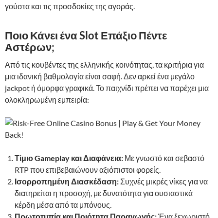
γούστα και τις προσδοκίες της αγοράς.
Ποιο Κάνει ένα Slot Επάξιο Πέντε
Αστέρων;
Από τις κουβέντες της ελληνικής κοινότητας, τα κριτήρια για
μια ιδανική βαθμολογία είναι σαφή. Δεν αρκεί ένα μεγάλο
jackpot ή όμορφα γραφικά. Το παιχνίδι πρέπει να παρέχει μια
ολοκληρωμένη εμπειρία:
Τίμιο Gameplay και Διαφάνεια:
Με γνωστό και σεβαστό
RTP που επιβεβαιώνουν αξιόπιστοι φορείς.
Ισορροπημένη Διασκέδαση:
Συχνές μικρές νίκες για να
διατηρείται η προσοχή, με δυνατότητα για ουσιαστικά
κέρδη μέσα από τα μπόνους.
Πρωτοτυπία και Ποιότητα Παραγωγής:
Ένα ξεχωριστό