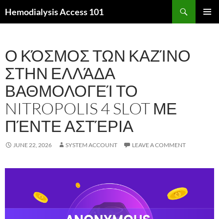
Skip
Search
Hemodialysis Access 101
to
PRIMAR
content
MENU
Ο ΚΌΣΜΟΣ ΤΩΝ ΚΑΖΊΝΟ
ΣΤΗΝ ΕΛΛΆΔΑ
ΒΑΘΜΟΛΟΓΕΊ ΤΟ
NITROPOLIS 4 SLOT ΜΕ
ΠΈΝΤΕ ΑΣΤΈΡΙΑ
JUNE 22, 2026
SYSTEM ACCOUNT
LEAVE A COMMENT