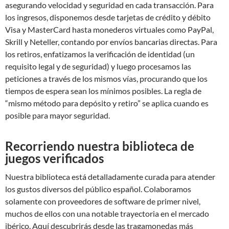
asegurando velocidad y seguridad en cada transacción. Para
los ingresos, disponemos desde tarjetas de crédito y débito
Visa y MasterCard hasta monederos virtuales como PayPal,
Skrill y Neteller, contando por envíos bancarias directas. Para
los retiros, enfatizamos la verificación de identidad (un
requisito legal y de seguridad) y luego procesamos las
peticiones a través de los mismos vías, procurando que los
tiempos de espera sean los mínimos posibles. La regla de
“mismo método para depósito y retiro” se aplica cuando es
posible para mayor seguridad.
Recorriendo nuestra biblioteca de
juegos verificados
Nuestra biblioteca está detalladamente curada para atender
los gustos diversos del público español. Colaboramos
solamente con proveedores de software de primer nivel,
muchos de ellos con una notable trayectoria en el mercado
ibérico. Aquí descubrirás desde las tragamonedas más