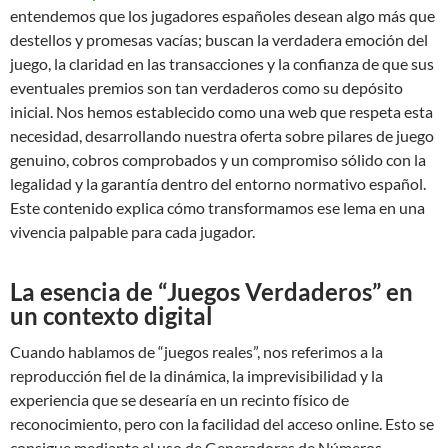
entendemos que los jugadores españoles desean algo más que
destellos y promesas vacías; buscan la verdadera emoción del
juego, la claridad en las transacciones y la confianza de que sus
eventuales premios son tan verdaderos como su depósito
inicial. Nos hemos establecido como una web que respeta esta
necesidad, desarrollando nuestra oferta sobre pilares de juego
genuino, cobros comprobados y un compromiso sólido con la
legalidad y la garantía dentro del entorno normativo español.
Este contenido explica cómo transformamos ese lema en una
vivencia palpable para cada jugador.
La esencia de “Juegos Verdaderos” en
un contexto digital
Cuando hablamos de “juegos reales”, nos referimos a la
reproducción fiel de la dinámica, la imprevisibilidad y la
experiencia que se desearía en un recinto físico de
reconocimiento, pero con la facilidad del acceso online. Esto se
consigue mediante el uso de Generadores de Números