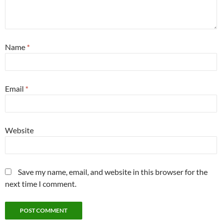
Name
*
Email
*
Website
Save my name, email, and website in this browser for the
next time I comment.