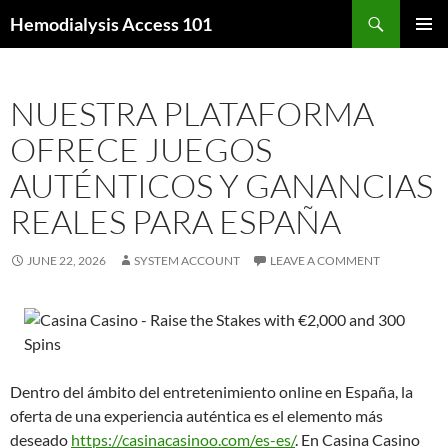
Skip
Search
Hemodialysis Access 101
to
PRIMAR
content
MENU
NUESTRA PLATAFORMA
OFRECE JUEGOS
AUTÉNTICOS Y GANANCIAS
REALES PARA ESPAÑA
JUNE 22, 2026
SYSTEM ACCOUNT
LEAVE A COMMENT
Dentro del ámbito del entretenimiento online en España, la
oferta de una experiencia auténtica es el elemento más
deseado
https://casinacasinoo.com/es-es/
. En Casina Casino