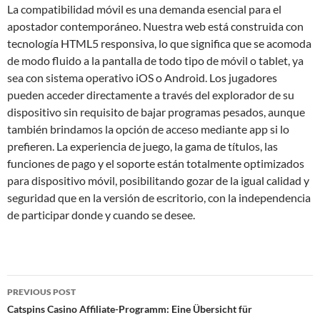
La compatibilidad móvil es una demanda esencial para el
apostador contemporáneo. Nuestra web está construida con
tecnología HTML5 responsiva, lo que significa que se acomoda
de modo fluido a la pantalla de todo tipo de móvil o tablet, ya
sea con sistema operativo iOS o Android. Los jugadores
pueden acceder directamente a través del explorador de su
dispositivo sin requisito de bajar programas pesados, aunque
también brindamos la opción de acceso mediante app si lo
prefieren. La experiencia de juego, la gama de títulos, las
funciones de pago y el soporte están totalmente optimizados
para dispositivo móvil, posibilitando gozar de la igual calidad y
seguridad que en la versión de escritorio, con la independencia
de participar donde y cuando se desee.
Post
PREVIOUS POST
navigation
Catspins Casino Affiliate-Programm: Eine Übersicht für