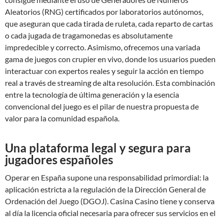
Aleatorios (RNG) certificados por laboratorios autónomos,
que aseguran que cada tirada de ruleta, cada reparto de cartas
o cada jugada de tragamonedas es absolutamente
impredecible y correcto. Asimismo, ofrecemos una variada
gama de juegos con crupier en vivo, donde los usuarios pueden
interactuar con expertos reales y seguir la acción en tiempo
real a través de streaming de alta resolución. Esta combinación
entre la tecnología de última generación y la esencia
convencional del juego es el pilar de nuestra propuesta de
valor para la comunidad española.
Una plataforma legal y segura para
jugadores españoles
Operar en España supone una responsabilidad primordial: la
aplicación estricta a la regulación de la Dirección General de
Ordenación del Juego (DGOJ). Casina Casino tiene y conserva
al día la licencia oficial necesaria para ofrecer sus servicios en el