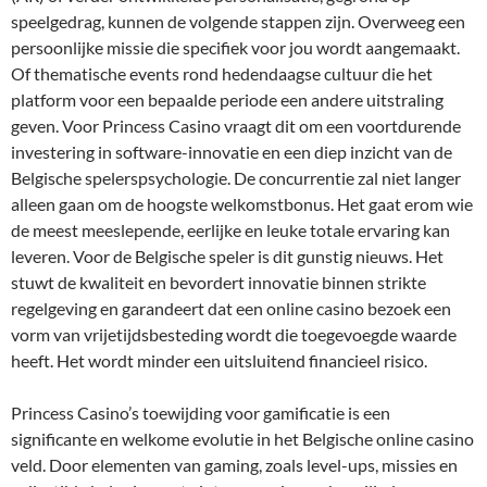
speelgedrag, kunnen de volgende stappen zijn. Overweeg een
persoonlijke missie die specifiek voor jou wordt aangemaakt.
Of thematische events rond hedendaagse cultuur die het
platform voor een bepaalde periode een andere uitstraling
geven. Voor Princess Casino vraagt dit om een voortdurende
investering in software-innovatie en een diep inzicht van de
Belgische spelerspsychologie. De concurrentie zal niet langer
alleen gaan om de hoogste welkomstbonus. Het gaat erom wie
de meest meeslepende, eerlijke en leuke totale ervaring kan
leveren. Voor de Belgische speler is dit gunstig nieuws. Het
stuwt de kwaliteit en bevordert innovatie binnen strikte
regelgeving en garandeert dat een online casino bezoek een
vorm van vrijetijdsbesteding wordt die toegevoegde waarde
heeft. Het wordt minder een uitsluitend financieel risico.
Princess Casino’s toewijding voor gamificatie is een
significante en welkome evolutie in het Belgische online casino
veld. Door elementen van gaming, zoals level-ups, missies en