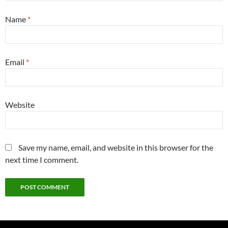
Name
*
Email
*
Website
Save my name, email, and website in this browser for the
next time I comment.