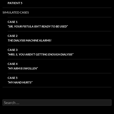
PATIENT 5
SIMULATED CASES
CASE 1
“SIR, YOUR FISTULA ISN’T READY TO BE USED”
CASE 2
THE DIALYSIS MACHINE ALARMS!
CASE 3
“MRS. S, YOU AREN’T GETTING ENOUGH DIALYSIS”
CASE 4
“MY ARM IS SWOLLEN”
CASE 5
“MY HAND HURTS”
Search
for: