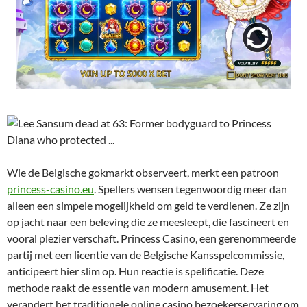
Wie de Belgische gokmarkt observeert, merkt een patroon
princess-casino.eu
. Spellers wensen tegenwoordig meer dan
alleen een simpele mogelijkheid om geld te verdienen. Ze zijn
op jacht naar een beleving die ze meesleept, die fascineert en
vooral plezier verschaft. Princess Casino, een gerenommeerde
partij met een licentie van de Belgische Kansspelcommissie,
anticipeert hier slim op. Hun reactie is spelificatie. Deze
methode raakt de essentie van modern amusement. Het
verandert het traditionele online casino bezoekerservaring om