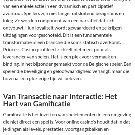
van een enkele actie in een dynamisch en participatief
avontuur. Spellers zijn niet langer uitsluitend bezig spins en
inleg. Ze worden component van een narratief dat zich
ontvouwt. Hun loyaliteit wordt gewaardeerd en ze krijgen
uitdagingen voorgeschoteld. Dit is een fundamentele
transformatie in een branche die soms statisch overkomt.
Princess Casino profileert zichzelf niet meer puur als
leverancier van spelen. Het is een plek voor vermaak en
binding, in het bijzonder gemaakt voor de Belgische speler. Een
speler die beveiliging en geloofwaardigheid verlangt, maar die
bovenal een plezierige tijd wil beleven.
Van Transactie naar Interactie: Het
Hart van Gamificatie
Gamificatie is het inzetten van spelelementen in een omgeving
die niet direct een spel is. Voor online casino’s houdt dat in dat
je dingen als levels, prestaties, voortgangsbalken en