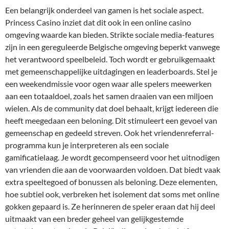
Een belangrijk onderdeel van gamen is het sociale aspect.
Princess Casino inziet dat dit ook in een online casino
omgeving waarde kan bieden. Strikte sociale media-features
zijn in een gereguleerde Belgische omgeving beperkt vanwege
het verantwoord speelbeleid. Toch wordt er gebruikgemaakt
met gemeenschappelijke uitdagingen en leaderboards. Stel je
een weekendmissie voor ogen waar alle spelers meewerken
aan een totaaldoel, zoals het samen draaien van een miljoen
wielen. Als de community dat doel behaalt, krijgt iedereen die
heeft meegedaan een beloning. Dit stimuleert een gevoel van
gemeenschap en gedeeld streven. Ook het vriendenreferral-
programma kun je interpreteren als een sociale
gamificatielaag. Je wordt gecompenseerd voor het uitnodigen
van vrienden die aan de voorwaarden voldoen. Dat biedt vaak
extra speeltegoed of bonussen als beloning. Deze elementen,
hoe subtiel ook, verbreken het isolement dat soms met online
gokken gepaard is. Ze herinneren de speler eraan dat hij deel
uitmaakt van een breder geheel van gelijkgestemde