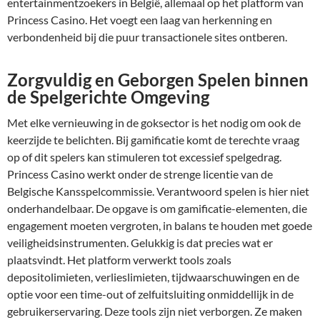
entertainmentzoekers in België, allemaal op het platform van
Princess Casino. Het voegt een laag van herkenning en
verbondenheid bij die puur transactionele sites ontberen.
Zorgvuldig en Geborgen Spelen binnen
de Spelgerichte Omgeving
Met elke vernieuwing in de goksector is het nodig om ook de
keerzijde te belichten. Bij gamificatie komt de terechte vraag
op of dit spelers kan stimuleren tot excessief spelgedrag.
Princess Casino werkt onder de strenge licentie van de
Belgische Kansspelcommissie. Verantwoord spelen is hier niet
onderhandelbaar. De opgave is om gamificatie-elementen, die
engagement moeten vergroten, in balans te houden met goede
veiligheidsinstrumenten. Gelukkig is dat precies wat er
plaatsvindt. Het platform verwerkt tools zoals
depositolimieten, verlieslimieten, tijdwaarschuwingen en de
optie voor een time-out of zelfuitsluiting onmiddellijk in de
gebruikerservaring. Deze tools zijn niet verborgen. Ze maken