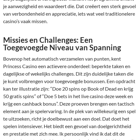
je aanwezigheid en waardeert die. Dat creëert een sterk gevoel
van verbondenheid en appreciatie, iets wat veel traditionelere
casino’s vaak missen.
Missies en Challenges: Een
Toegevoegde Niveau van Spanning
Bovenop het automatisch verzamelen van punten, kent
Princess Casino een actievere onderdeel: beperkte taken en
dagelijkse of wekelijks challenges. Dit zijn duidelijke taken die
je kunt volbrengen voor toegevoegde bonussen. Een opdracht
kan ter illustratie zijn: “Doe 20 spins op Book of Dead en krijg
50 gratis spins” of “Doe 5 bets in het live casino deze week en
krijg een cashback bonus”. Deze proeven brengen een tactisch
element aan je spelervaring. In de plek van willekeurig een spel
te uitzoeken, richt je doelbewust aan een doel. Dat doet het
spelen intensiever. Het biedt een gevoel van doelgerichtheid
en prestatie met zich mee. Ik persoonlijk vind ik dat dit de