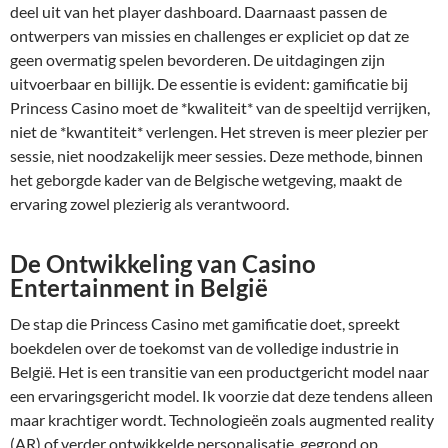
deel uit van het player dashboard. Daarnaast passen de
ontwerpers van missies en challenges er expliciet op dat ze
geen overmatig spelen bevorderen. De uitdagingen zijn
uitvoerbaar en billijk. De essentie is evident: gamificatie bij
Princess Casino moet de *kwaliteit* van de speeltijd verrijken,
niet de *kwantiteit* verlengen. Het streven is meer plezier per
sessie, niet noodzakelijk meer sessies. Deze methode, binnen
het geborgde kader van de Belgische wetgeving, maakt de
ervaring zowel plezierig als verantwoord.
De Ontwikkeling van Casino
Entertainment in België
De stap die Princess Casino met gamificatie doet, spreekt
boekdelen over de toekomst van de volledige industrie in
België. Het is een transitie van een productgericht model naar
een ervaringsgericht model. Ik voorzie dat deze tendens alleen
maar krachtiger wordt. Technologieën zoals augmented reality
(AR) of verder ontwikkelde personalisatie, gegrond op