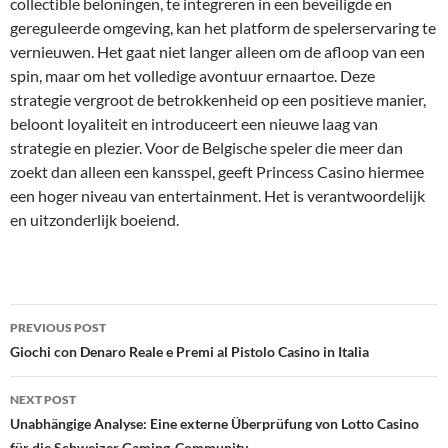
collectible beloningen, te integreren in een beveiligde en
gereguleerde omgeving, kan het platform de spelerservaring te
vernieuwen. Het gaat niet langer alleen om de afloop van een
spin, maar om het volledige avontuur ernaartoe. Deze
strategie vergroot de betrokkenheid op een positieve manier,
beloont loyaliteit en introduceert een nieuwe laag van
strategie en plezier. Voor de Belgische speler die meer dan
zoekt dan alleen een kansspel, geeft Princess Casino hiermee
een hoger niveau van entertainment. Het is verantwoordelijk
en uitzonderlijk boeiend.
Post
PREVIOUS POST
navigation
Giochi con Denaro Reale e Premi al Pistolo Casino in Italia
NEXT POST
Unabhängige Analyse: Eine externe Überprüfung von Lotto Casino
für die Schweizer Gaming-Community