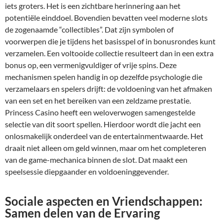
iets groters. Het is een zichtbare herinnering aan het
potentiële einddoel. Bovendien bevatten veel moderne slots
de zogenaamde “collectibles”. Dat zijn symbolen of
voorwerpen die je tijdens het basisspel of in bonusrondes kunt
verzamelen. Een voltooide collectie resulteert dan in een extra
bonus op, een vermenigvuldiger of vrije spins. Deze
mechanismen spelen handig in op dezelfde psychologie die
verzamelaars en spelers drijft: de voldoening van het afmaken
van een set en het bereiken van een zeldzame prestatie.
Princess Casino heeft een weloverwogen samengestelde
selectie van dit soort spellen. Hierdoor wordt die jacht een
onlosmakelijk onderdeel van de entertainmentwaarde. Het
draait niet alleen om geld winnen, maar om het completeren
van de game-mechanica binnen de slot. Dat maakt een
speelsessie diepgaander en voldoeninggevender.
Sociale aspecten en Vriendschappen:
Samen delen van de Ervaring