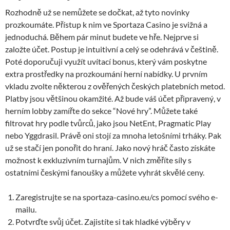
Rozhodně už se nemůžete se dočkat, až tyto novinky
prozkoumáte. Přístup k nim ve Sportaza Casino je svižná a
jednoduchá. Během pár minut budete ve hře. Nejprve si
založte účet. Postup je intuitivní a celý se odehrává v češtině.
Poté doporučuji využít uvítací bonus, který vám poskytne
extra prostředky na prozkoumání herní nabídky. U prvním
vkladu zvolte některou z ověřených českých platebních metod.
Platby jsou většinou okamžité. Až bude váš účet připravený, v
herním lobby zamířte do sekce “Nové hry”. Můžete také
filtrovat hry podle tvůrců, jako jsou NetEnt, Pragmatic Play
nebo Yggdrasil. Právě oni stojí za mnoha letošními trháky. Pak
už se stačí jen ponořit do hraní. Jako nový hráč často získáte
možnost k exkluzivním turnajům. V nich změříte síly s
ostatními českými fanoušky a můžete vyhrát skvělé ceny.
Zaregistrujte se na sportaza-casino.eu/cs pomocí svého e-
mailu.
Potvrďte svůj účet. Zajistíte si tak hladké výběry v