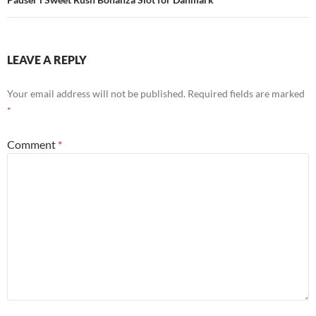
LEAVE A REPLY
Your email address will not be published.
Required fields are marked
*
Comment
*