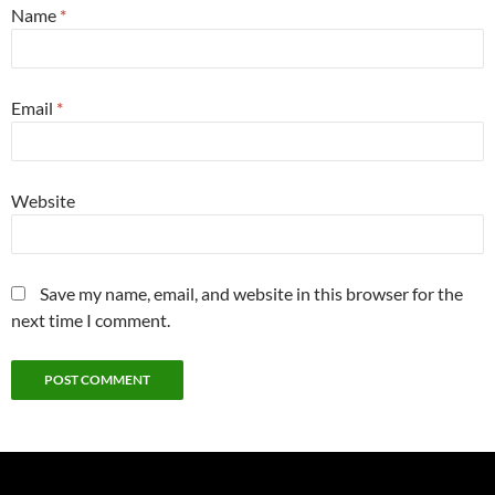
Name
*
Email
*
Website
Save my name, email, and website in this browser for the
next time I comment.