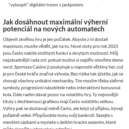
“vyloupit” digitální trezor s jackpotem.
Jak dosáhnout maximální výherní
potenciál na nových automatech
Objevit skvělou hru je jen počátek. Abyste z ní dostali
maximum, musíte vědět, jak na to. Nové sloty pro rok 2025
jsou často nabité složitých funkcí a skrytých možností. Můj
nejzásadnější rada zní: pokud možno si nejdřív otevřete demo
verzi. Sportaza Casino ji poskytuje u naprosté většiny her, což
je pro české hráče značná výhoda. Bez rizika tak zjistíte, jak se
chovají všechny unikátní mechaniky. Tím myslím třeba sběrné
symboly, progresivní násobitele nebo interaktivní bonusová
kola. Dále radím dávat pozor na volatilitu hry. Ty nejnovější
tituly s dechberoucí grafikou mají často volatilitu velkou.
Výhry pak se dostavují méně často, ale když už přijdou, bývají
pořádně velké. Přizpůsobte tomu svůj bankroll. Sázejte s
menšími sázkami a myslete s delším hracím sezením, které
může skončit v obrovskou odměnu.