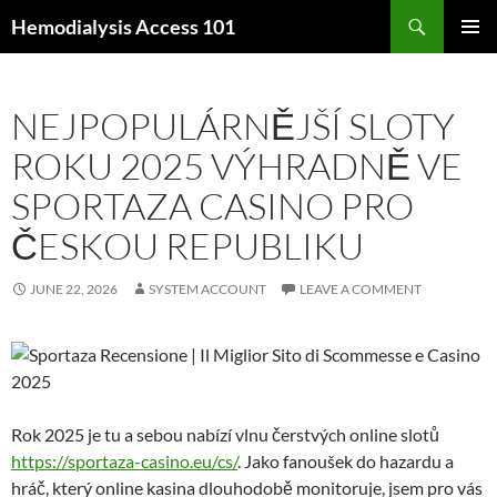
Skip
Search
Hemodialysis Access 101
to
PRIMAR
content
MENU
NEJPOPULÁRNĚJŠÍ SLOTY
ROKU 2025 VÝHRADNĚ VE
SPORTAZA CASINO PRO
ČESKOU REPUBLIKU
JUNE 22, 2026
SYSTEM ACCOUNT
LEAVE A COMMENT
Rok 2025 je tu a sebou nabízí vlnu čerstvých online slotů
https://sportaza-casino.eu/cs/
. Jako fanoušek do hazardu a
hráč, který online kasina dlouhodobě monitoruje, jsem pro vás