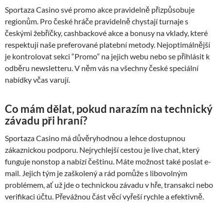
Sportaza Casino své promo akce pravidelně přizpůsobuje
regionům. Pro české hráče pravidelně chystají turnaje s
českými žebříčky, cashbackové akce a bonusy na vklady, které
respektují naše preferované platební metody. Nejoptimálnější
je kontrolovat sekci “Promo” na jejich webu nebo se přihlásit k
odběru newsletteru. V něm vás na všechny české speciální
nabídky včas varují.
Co mám dělat, pokud narazím na technický
závadu při hraní?
Sportaza Casino má důvěryhodnou a lehce dostupnou
zákaznickou podporu. Nejrychlejší cestou je live chat, který
funguje nonstop a nabízí češtinu. Máte možnost také poslat e-
mail. Jejich tým je zaškolený a rád pomůže s libovolným
problémem, ať už jde o technickou závadu v hře, transakci nebo
verifikaci účtu. Převážnou část věcí vyřeší rychle a efektivně.