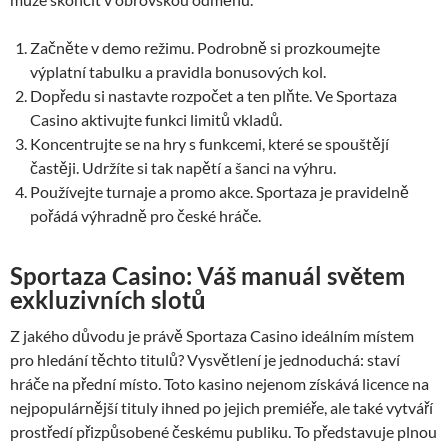
Začněte v demo režimu. Podrobně si prozkoumejte
výplatní tabulku a pravidla bonusových kol.
Dopředu si nastavte rozpočet a ten plňte. Ve Sportaza
Casino aktivujte funkci limitů vkladů.
Koncentrujte se na hry s funkcemi, které se spouštějí
častěji. Udržíte si tak napětí a šanci na výhru.
Používejte turnaje a promo akce. Sportaza je pravidelně
pořádá výhradně pro české hráče.
Sportaza Casino: Váš manuál světem
exkluzivních slotů
Z jakého důvodu je právě Sportaza Casino ideálním místem
pro hledání těchto titulů? Vysvětlení je jednoduchá: staví
hráče na přední místo. Toto kasino nejenom získává licence na
nejpopulárnější tituly ihned po jejich premiéře, ale také vytváří
prostředí přizpůsobené českému publiku. To představuje plnou