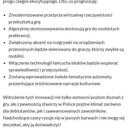
progu czegoś ekscytującego. Oto, co prognozuję:
Zmodernizowane przeżycia wirtualnej rzeczywistości
przekształcą grę.
Algorytmy dostosowywania dostosują gry do osobistych
preferencji.
Zwiększony akcent na rozgrywki na urządzeniach
przenośnych będzie skierowany do graczy, którzy zwykle są
mobilni.
Włączenie technologii łańcucha bloków będzie wspierać
sprawiedliwość i przejrzystość.
Zostaną wprowadzone świeże tematyczne automaty,
prezentujące zróżnicowane narracje kulturowe.
Wdrożenie tych innowacji nie tylko wzmocni poziom doznań z
gry, ale z pewnością stworzy w Polsce prężne klimat zarówno
dla debiutantów, jak i zaawansowanych zawodników.
Nadchodzące czasy rysuje się w jasnych barwach i nie mogę się
doczekać, aby ją doświadczyć!