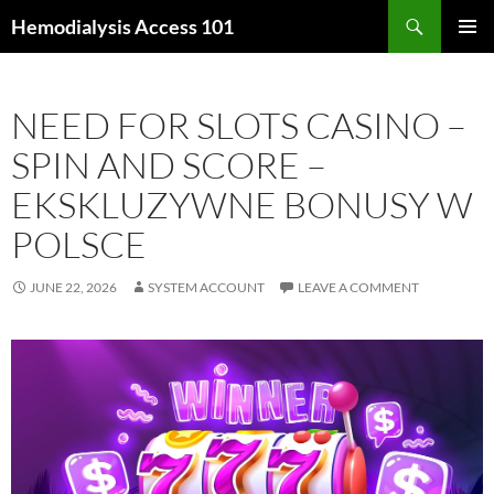
Skip
Search
Hemodialysis Access 101
to
PRIMAR
content
MENU
NEED FOR SLOTS CASINO –
SPIN AND SCORE –
EKSKLUZYWNE BONUSY W
POLSCE
JUNE 22, 2026
SYSTEM ACCOUNT
LEAVE A COMMENT