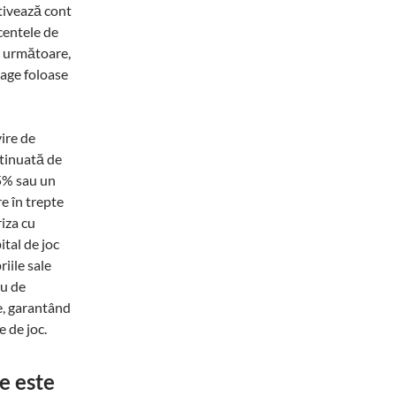
ctivează cont
centele de
le următoare,
rage foloase
vire de
tinuată de
5% sau un
e în trepte
riza cu
ital de joc
riile sale
ău de
re, garantând
e de joc.
e este