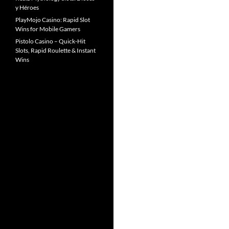
y Héroes
PlayMojo Casino: Rapid Slot
Wins for Mobile Gamers
Pistolo Casino – Quick‑Hit
Slots, Rapid Roulette & Instant
Wins