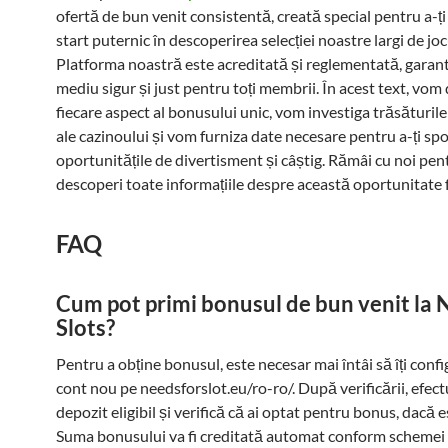
ofertă de bun venit consistentă, creată special pentru a-ți
start puternic în descoperirea selecției noastre largi de joc
Platforma noastră este acreditată și reglementată, garan
mediu sigur și just pentru toți membrii. În acest text, vom 
fiecare aspect al bonusului unic, vom investiga trăsăturile
ale cazinoului și vom furniza date necesare pentru a-ți spo
oportunitățile de divertisment și câștig. Rămâi cu noi pen
descoperi toate informațiile despre această oportunitate 
FAQ
Cum pot primi bonusul de bun venit la 
Slots?
Pentru a obține bonusul, este necesar mai întâi să îți conf
cont nou pe needsforslot.eu/ro-ro/. După verificării, efec
depozit eligibil și verifică că ai optat pentru bonus, dacă e
Suma bonusului va fi creditată automat conform schemei