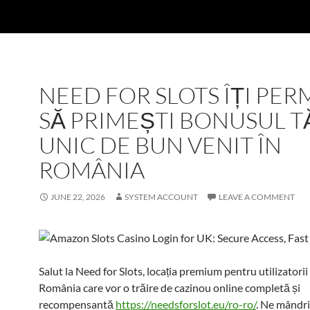
NEED FOR SLOTS ÎȚI PER
SĂ PRIMEȘTI BONUSUL T
UNIC DE BUN VENIT ÎN
ROMÂNIA
JUNE 22, 2026
SYSTEM ACCOUNT
LEAVE A COMMENT
Salut la Need for Slots, locația premium pentru utilizatorii
România care vor o trăire de cazinou online completă și
recompensantă
https://needsforslot.eu/ro-ro/
. Ne mândr