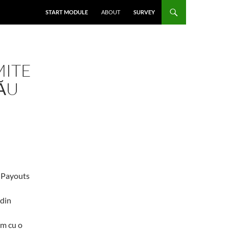
START MODULE
ABOUT
SURVEY
MITE
ĂU
 din
im cu o