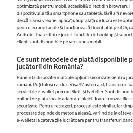
optimizată pentru mobil, accesibilă direct din browserul
dispozitivului tău smartphone sau tabletă, fără a fi nevoi
descărcarea vreunei aplicații. Suprafața de lucru este opt
pentru ecrane tactile și funcționează fluent atât pe iOS, câ
Android. Toate dintre jocuri, funcțiile de banking și supor
clienți sunt disponibile pe versiunea mobil.
Ce sunt metodele de plată disponibile 
jucătorii din România?
Punem la dispoziție multiple opțiuni securizate pentru juc
români. Poți folosi carduri Visa/Mastercard, transferuri b
servicii de e-wallet precum Skrill și Neteller. Sunt disponib
opțiuni de plată locale adaptate pieței. Toate tranzacțiile s
securizate. Pentru retrageri, procesul este similar, iar timp
procesare depinde de metoda aleasă, variind de la câteva
e-wallets la câteva zile lucrătoare pentru transferuri banc