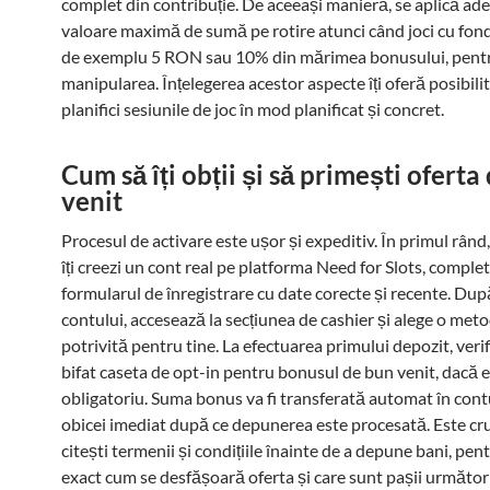
complet din contribuție. De aceeași manieră, se aplică ad
valoare maximă de sumă pe rotire atunci când joci cu fon
de exemplu 5 RON sau 10% din mărimea bonusului, pentr
manipularea. Înțelegerea acestor aspecte îți oferă posibilita
planifici sesiunile de joc în mod planificat și concret.
Cum să îți obții și să primești oferta
venit
Procesul de activare este ușor și expeditiv. În primul rând
îți creezi un cont real pe platforma Need for Slots, comple
formularul de înregistrare cu date corecte și recente. Dup
contului, accesează la secțiunea de cashier și alege o met
potrivită pentru tine. La efectuarea primului depozit, verif
bifat caseta de opt-in pentru bonusul de bun venit, dacă 
obligatoriu. Suma bonus va fi transferată automat în cont
obicei imediat după ce depunerea este procesată. Este cru
citești termenii și condițiile înainte de a depune bani, pent
exact cum se desfășoară oferta și care sunt pașii următori