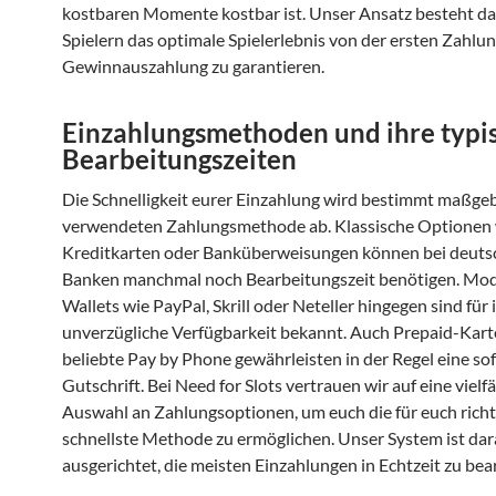
kostbaren Momente kostbar ist. Unser Ansatz besteht da
Spielern das optimale Spielerlebnis von der ersten Zahlun
Gewinnauszahlung zu garantieren.
Einzahlungsmethoden und ihre typi
Bearbeitungszeiten
Die Schnelligkeit eurer Einzahlung wird bestimmt maßgeb
verwendeten Zahlungsmethode ab. Klassische Optionen
Kreditkarten oder Banküberweisungen können bei deuts
Banken manchmal noch Bearbeitungszeit benötigen. Mod
Wallets wie PayPal, Skrill oder Neteller hingegen sind für 
unverzügliche Verfügbarkeit bekannt. Auch Prepaid-Kart
beliebte Pay by Phone gewährleisten in der Regel eine sof
Gutschrift. Bei Need for Slots vertrauen wir auf eine vielfä
Auswahl an Zahlungsoptionen, um euch die für euch rich
schnellste Methode zu ermöglichen. Unser System ist dar
ausgerichtet, die meisten Einzahlungen in Echtzeit zu bea