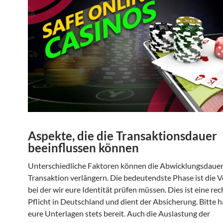
Aspekte, die die Transaktionsdauer
beeinflussen können
Unterschiedliche Faktoren können die Abwicklungsdauer
Transaktion verlängern. Die bedeutendste Phase ist die Ve
bei der wir eure Identität prüfen müssen. Dies ist eine rec
Pflicht in Deutschland und dient der Absicherung. Bitte 
eure Unterlagen stets bereit. Auch die Auslastung der