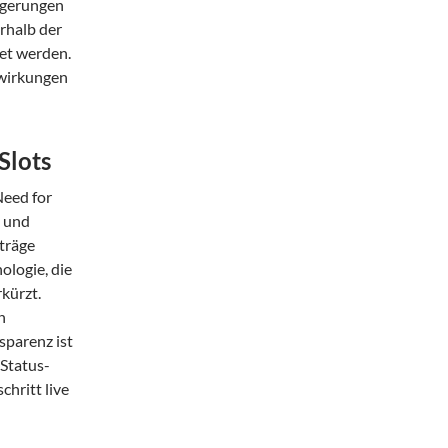
ögerungen
erhalb der
tet werden.
swirkungen
Slots
Need for
- und
träge
ologie, die
rkürzt.
h
sparenz ist
 Status-
chritt live