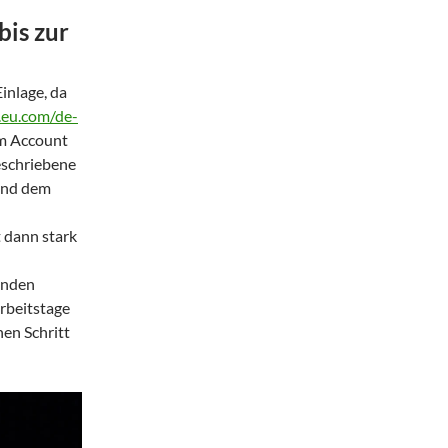
is zur
inlage, da
s.eu.com/de-
em Account
geschriebene
 und dem
 dann stark
unden
rbeitstage
en Schritt