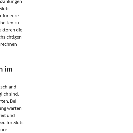
inzahlungen
Slots
 für eure
rheiten zu
aktoren die
chsichtigen
d rechnen
n im
tschland
ich sind,
ten. Bei
lung warten
eit und
ed for Slots
eure