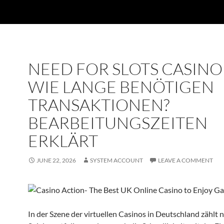
NEED FOR SLOTS CASINO
WIE LANGE BENÖTIGEN
TRANSAKTIONEN?
BEARBEITUNGSZEITEN
ERKLÄRT
JUNE 22, 2026
SYSTEM ACCOUNT
LEAVE A COMMENT
In der Szene der virtuellen Casinos in Deutschland zählt n