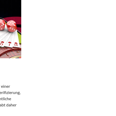
 einer
rifizierung,
htliche
habt daher