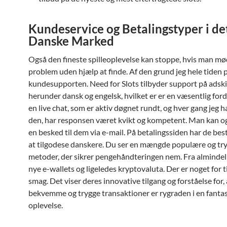
Kundeservice og Betalingstyper i de
Danske Marked
Også den fineste spilleoplevelse kan stoppe, hvis man mø
problem uden hjælp at finde. Af den grund jeg hele tiden 
kundesupporten. Need for Slots tilbyder support på adskil
herunder dansk og engelsk, hvilket er er en væsentlig ford
en live chat, som er aktiv døgnet rundt, og hver gang jeg h
den, har responsen været kvikt og kompetent. Man kan o
en besked til dem via e-mail. På betalingssiden har de bes
at tilgodese danskere. Du ser en mængde populære og tr
metoder, der sikrer pengehåndteringen nem. Fra almindelig
nye e-wallets og ligeledes kryptovaluta. Der er noget for t
smag. Det viser deres innovative tilgang og forståelse for, 
bekvemme og trygge transaktioner er rygraden i en fantas
oplevelse.