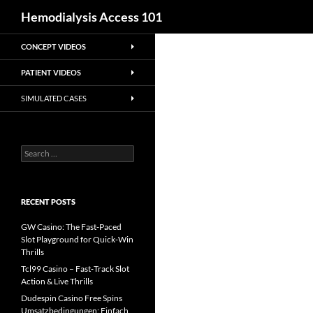
Search
Hemodialysis Access 101
Skip
CONCEPT VIDEOS
to
content
PATIENT VIDEOS
SIMULATED CASES
Search
for:
RECENT POSTS
GW Casino: The Fast‑Paced
Slot Playground for Quick‑Win
Thrills
Tcl99 Casino – Fast‑Track Slot
Action & Live Thrills
Dudespin Casino Free Spins
Umsatzbedingungen: Einfach