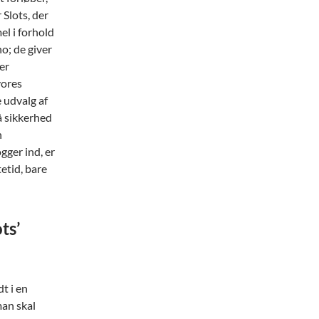
Slots, der
el i forhold
o; de giver
er
vores
 udvalg af
på sikkerhed
n
gger ind, er
etid, bare
ts’
t i en
man skal