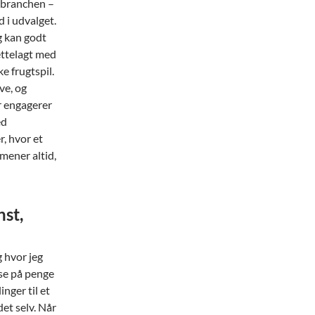
i branchen –
 i udvalget.
g kan godt
ettelagt med
e frugtspil.
ve, og
r engagerer
ed
r, hvor et
mener altid,
nst,
g hvor jeg
lse på penge
nger til et
et selv. Når