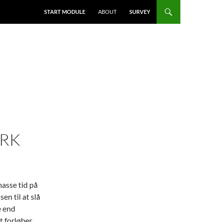
START MODULE
ABOUT
SURVEY
ARK
masse tid på
en til at slå
e end
 forløber,