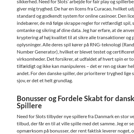
sikkerhed. Need for Slots’ arbejde for fair play og spillerb
giver mig tryghed. De har en licens fra Curacao, hvilket ud
standard og godkendt system for online casinoer. Den lic
indebærer, de må følge skrappe regler for retfærdigt spil, 
omtanke og sikring af dine data. Jeg har erfare, at de anve
kryptering af høj kvalitet til at sikre alle transaktioner og
oplysninger. Alle deres spil kører på RNG-teknologi (Ra
Number Generator), hvilket er blevet testet og certificere
virksomheder. Det forsikrer, at udfaldet af hvert spin er to
tilfældigt og ikke kan manipuleres – det er ren og skær hel
andet. For den danske spiller, der prioriterer tryghed lige 
sjov, er det et helt grundlag.
Bonusser og Fordele Skabt for dans
Spillere
Need for Slots tilbyder nye spillere fra Danmark en stor 
tilbud, der får en til at ville spille med det samme. Jeg er 
opmærksom på bonusser, der rent faktisk leverer noget, o