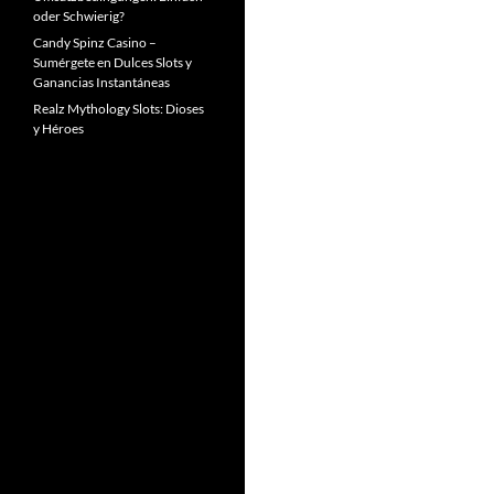
oder Schwierig?
Candy Spinz Casino –
Sumérgete en Dulces Slots y
Ganancias Instantáneas
Realz Mythology Slots: Dioses
y Héroes