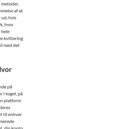
e metoder,
mmelse af at
 ud, hvis
k, hvor
r hele
de kvittering
pil med det
Hvor
ende på
r i toget, på
en platform
 deres
t til enhver
imerede
et, din konto