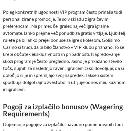
Poleg konkretnih ugodnosti VIP program često prinaša tudi
personalizirane promocije. Te so v skladu z igralčevimi
preferencami. Na primer, če igralec največ igra igralne
avtomate, lahko prejme več ponudb za gratis vrtljaje. Ljubitelj
rulete pa bi lahko prejel bonuse za igre s kolesom. Golisimo
Casino si trudi, da bi bilo članstvo v VIP klubu priznano. To še
krepi občutek ekskluzivnosti in pripadnosti. Napredovanje
skozi program je često pregledno. Jasno je prikazano število
točk, nujnih za naslednjo raven. Igralcem tako dovoljuje, da si
določijo cilje in spremljajo svoj napredek. Takšen sistem
spodbuja dolgotrajno zvestobo in utrjuje odnos med kazinom
in igralcem.
Pogoji za izplačilo bonusov (Wagering
Requirements)
Dojemanje pogojev za izplačilo, navadno poimenovanih tudi