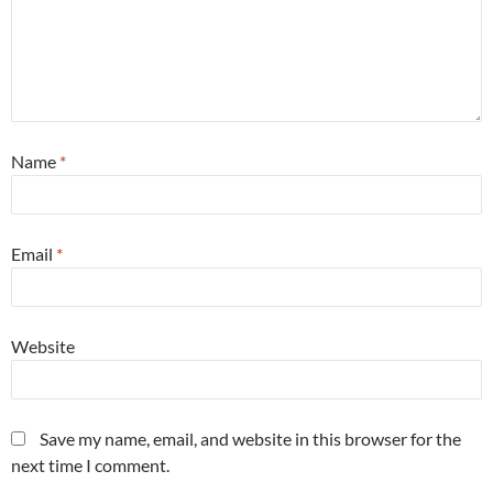
Name
*
Email
*
Website
Save my name, email, and website in this browser for the
next time I comment.