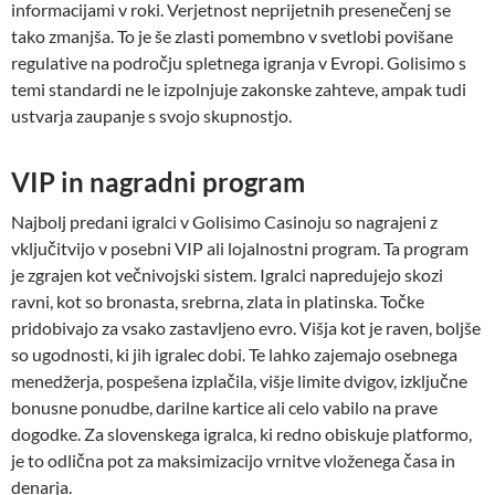
informacijami v roki. Verjetnost neprijetnih presenečenj se
tako zmanjša. To je še zlasti pomembno v svetlobi povišane
regulative na področju spletnega igranja v Evropi. Golisimo s
temi standardi ne le izpolnjuje zakonske zahteve, ampak tudi
ustvarja zaupanje s svojo skupnostjo.
VIP in nagradni program
Najbolj predani igralci v Golisimo Casinoju so nagrajeni z
vključitvijo v posebni VIP ali lojalnostni program. Ta program
je zgrajen kot večnivojski sistem. Igralci napredujejo skozi
ravni, kot so bronasta, srebrna, zlata in platinska. Točke
pridobivajo za vsako zastavljeno evro. Višja kot je raven, boljše
so ugodnosti, ki jih igralec dobi. Te lahko zajemajo osebnega
menedžerja, pospešena izplačila, višje limite dvigov, izključne
bonusne ponudbe, darilne kartice ali celo vabilo na prave
dogodke. Za slovenskega igralca, ki redno obiskuje platformo,
je to odlična pot za maksimizacijo vrnitve vloženega časa in
denarja.