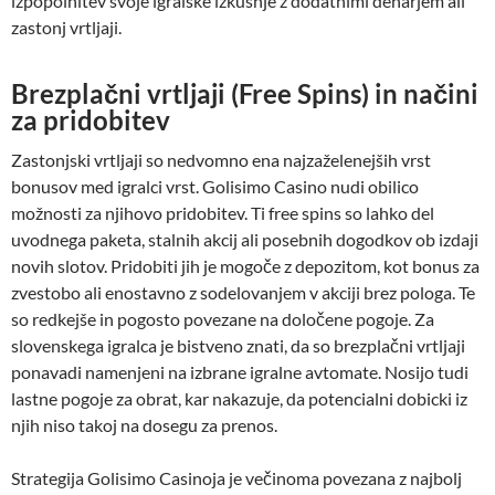
izpopolnitev svoje igralske izkušnje z dodatnimi denarjem ali
zastonj vrtljaji.
Brezplačni vrtljaji (Free Spins) in načini
za pridobitev
Zastonjski vrtljaji so nedvomno ena najzaželenejših vrst
bonusov med igralci vrst. Golisimo Casino nudi obilico
možnosti za njihovo pridobitev. Ti free spins so lahko del
uvodnega paketa, stalnih akcij ali posebnih dogodkov ob izdaji
novih slotov. Pridobiti jih je mogoče z depozitom, kot bonus za
zvestobo ali enostavno z sodelovanjem v akciji brez pologa. Te
so redkejše in pogosto povezane na določene pogoje. Za
slovenskega igralca je bistveno znati, da so brezplačni vrtljaji
ponavadi namenjeni na izbrane igralne avtomate. Nosijo tudi
lastne pogoje za obrat, kar nakazuje, da potencialni dobicki iz
njih niso takoj na dosegu za prenos.
Strategija Golisimo Casinoja je večinoma povezana z najbolj