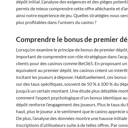
dépôt initial. L’analyse des exigences et des pièges potent
permis de mieux comprendre cette offre alléchante et d’a
ainsi notre expérience de jeu. Quelles stratégies nous ser
plus profitables dans l’univers du casino ?
Comprendre le bonus de premier dé
Lorsqu’on examine le principe de bonus de premier dépôt, 
important de comprendre son rôle stratégique dans l’acqu
clients pour des casinos comme Bet365. En proposant un
équivalent au premier dépôt, les casinos créent un intérê
incitant les joueurs à déposer. Habituellement, ces bonus
sur des taux spécifiques, souvent de 50 % à 100 % du dépôt
jusqu’à un certain montant. Une étude plus détaillée mon
comment l’aspect psychologique d’un bonus identique au
dépôt renforce l’engagement des joueurs. Plus le taux du
haut, plus le joueur a le sentiment que le casino apprécie 
De plus, l’analyse des données montre une hausse initiale
inscriptions d’utilisateurs suite à de telles offres. Par con