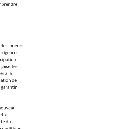
r prendre
é des joueurs
 exigences
icipation
aise, les
er à la
rmation de
 garantir
 nouveau
Cette
rté du
 conditions