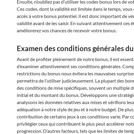
Ensuite, n’oubliez pas d’utiliser les codes bonus lors de vo
Ces codes, dont la validité est limitée dans le temps, vou
accès à votre bonus potentiel. Il est donc important de vér
validité avant de les saisir. En suivant attentivement ces 
améliorerez vos chances de recevoir votre bonus.
Examen des conditions générales d
Avant de profiter pleinement de notre bonus, il est essent
d’examiner attentivement ses conditions générales. Comp
restrictions du bonus nous évitera les mauvaises surprise
permettra de l’utiliser judicieusement. La plupart des bo
des conditions de mise spécifiques, souvent un multiple 
initial et du montant du bonus. Développons une stratégie
analysons les données relatives aux mises et vérifions leu
adéquation à notre style de jeu et à notre budget. De plus,
contribution de certains jeux à ces conditions varie. Par 
privilégier ceux qui contribuent le plus peut accélérer not
progression. D’autres facteurs, tels que les limites de temp