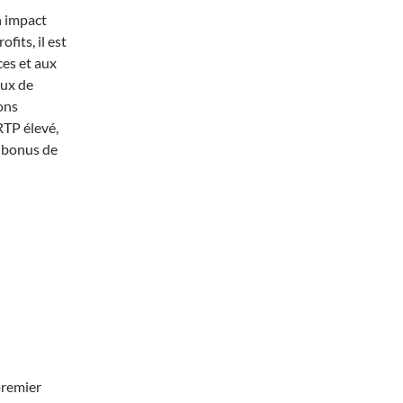
n impact
fits, il est
ces et aux
aux de
ons
RTP élevé,
 bonus de
premier