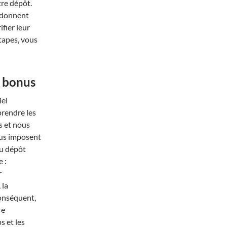
tre dépôt.
s donnent
ifier leur
étapes, vous
u bonus
iel
rendre les
s et nous
nus imposent
du dépôt
 :
r
 la
conséquent,
re
s et les