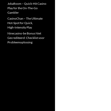
JokaRoom – Quick‑Hit Casino
Play for the On‑The‑Go
Gambler
CasinoChan – The Ultimate
Hot‑Spot for Quick,
High‑Intensity Play
Ninecasino-be Bonus Niet
Gecrediteerd: Checklist voor
Probleemoplossing