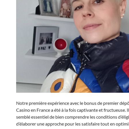
Notre première expérience avec le bonus de premier dép
Casino en France a été à la fois captivante et fructueuse. I
semblé essentiel de bien comprendre les conditions d’éligib
d’élaborer une approche pour les satisfaire tout en optim