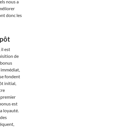
iels nous a
méliorer
ont donc les
pôt
il est
isition de
 bonus
t immédiat,
 se fondent
 initial,
tre
 premier
 bonus est
sa loyauté.
 des
séquent,