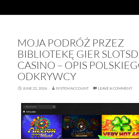
MOJA PODRÓŻ PRZEZ
BIBLIOTEKĘ GIER SLOTSD
CASINO – OPIS POLSKIE
ODKRYWCY
JUNE 22, 2026
SYSTEM ACCOUNT
LEAVE A COMMENT