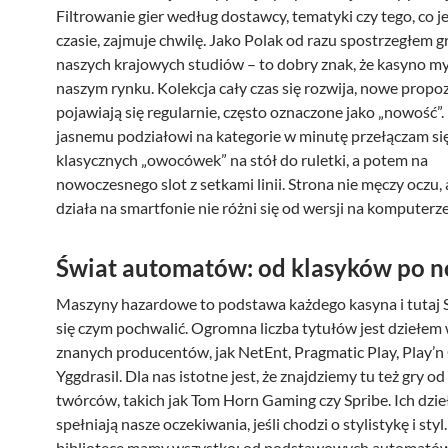
Filtrowanie gier według dostawcy, tematyki czy tego, co j
czasie, zajmuje chwilę. Jako Polak od razu spostrzegłem g
naszych krajowych studiów – to dobry znak, że kasyno my
naszym rynku. Kolekcja cały czas się rozwija, nowe propo
pojawiają się regularnie, często oznaczone jako „nowość”.
jasnemu podziałowi na kategorie w minutę przełączam się
klasycznych „owocówek” na stół do ruletki, a potem na
nowoczesnego slot z setkami linii. Strona nie męczy oczu, a
działa na smartfonie nie różni się od wersji na komputerze
Świat automatów: od klasyków po n
Maszyny hazardowe to podstawa każdego kasyna i tutaj 
się czym pochwalić. Ogromna liczba tytułów jest dziełem
znanych producentów, jak NetEnt, Pragmatic Play, Play’n
Yggdrasil. Dla nas istotne jest, że znajdziemy tu też gry od
twórców, takich jak Tom Horn Gaming czy Spribe. Ich dzie
spełniają nasze oczekiwania, jeśli chodzi o stylistykę i styl
bibliotece mamy wszystko: od podstawowych automatów