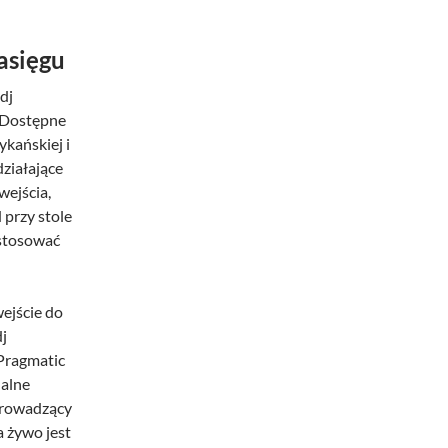
asięgu
dj
. Dostępne
ykańskiej i
działające
wejścia,
 przy stole
ostosować
wejście do
dj
 Pragmatic
nalne
 prowadzący
a żywo jest