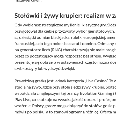
Stołówki i żywy krupier: realizm w z
Gdy wybierasz strategiczne myślenie i klasyczne gry, Slots
przygotował dla ciebie przyzwoity wybór gier stołowych
są dziesiątki odmian blackjacka, ruletki europejskiej, amer
francuskiej, a do tego poker, baccarat i domino. Odmiany 
na generatorze liczb (RNG) charakteryzują się małe progi 
przez co początkujący mogą rozpocząć bez stresu. Wygląd
prezentuje się dobrze, a w ustawieniach często można d
szybkość gry lub wyciszyć dźwięki.
Prawdziwą gratką jest jednak kategoria „Live Casino”. To 
studia na żywo, gdzie przy stole siedzi żywy krupier. Slots
współdziała z najlepszymi tej branży, Evolution Gaming i
Play Live, co skutkuje na wysoką jakość obrazu i profesjo
wrażenie. Polscy gracze mogą dołączyć do stołów, gdzie
mówią po polsku, a to stanowi ogromną różnicę. Oferta n