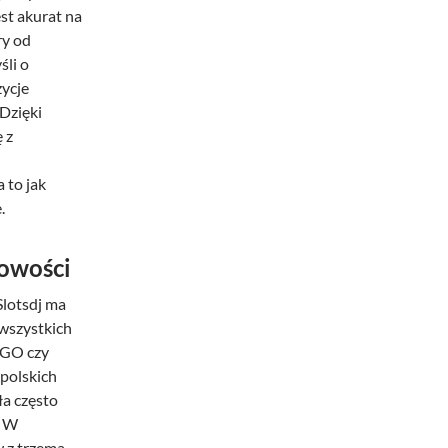
est akurat na
ry od
śli o
zycje
 Dzięki
 z
 to jak
.
owości
Slotsdj ma
 wszystkich
 GO czy
 polskich
ła często
. W
 z trzema