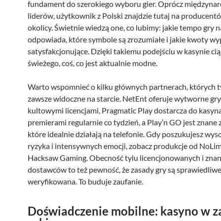
fundament do szerokiego wyboru gier. Oprócz międzyn
liderów, użytkownik z Polski znajdzie tutaj na producentó
okolicy. Świetnie wiedzą one, co lubimy: jakie tempo gry 
odpowiada, które symbole są zrozumiałe i jakie kwoty wy
satysfakcjonujące. Dzięki takiemu podejściu w kasynie ciąg
świeżego, coś, co jest aktualnie modne.
Warto wspomnieć o kilku głównych partnerach, których t
zawsze widoczne na starcie. NetEnt oferuje wytworne gry
kultowymi licencjami, Pragmatic Play dostarcza do kasyn
premierami regularnie co tydzień, a Play’n GO jest znane z
które idealnie działają na telefonie. Gdy poszukujesz wys
ryzyka i intensywnych emocji, zobacz produkcje od NoLimi
Hacksaw Gaming. Obecność tylu licencjonowanych i zna
dostawców to też pewność, że zasady gry są sprawiedliwe 
weryfikowana. To buduje zaufanie.
Doświadczenie mobilne: kasyno w z