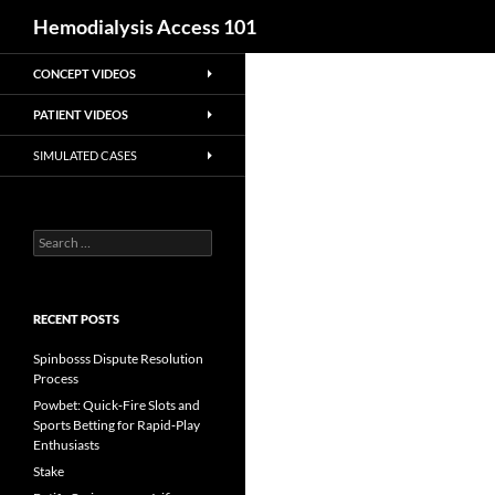
Search
Hemodialysis Access 101
Skip
CONCEPT VIDEOS
to
content
PATIENT VIDEOS
SIMULATED CASES
Search
for:
RECENT POSTS
Spinbosss Dispute Resolution
Process
Powbet: Quick‑Fire Slots and
Sports Betting for Rapid‑Play
Enthusiasts
Stake