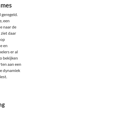
ames
l geregeld.
e, een
e naar de
 ziet daar
 op
le en
elers er al
eo bekijken
arten aan een
 de dynamiek
iest.
ng