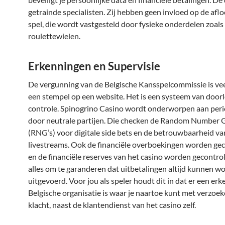
getrainde specialisten. Zij hebben geen invloed op de afl
spel, die wordt vastgesteld door fysieke onderdelen zoals
roulettewielen.
Erkenningen en Supervisie
De vergunning van de Belgische Kansspelcommissie is ve
een stempel op een website. Het is een systeem van doo
controle. Spinogrino Casino wordt onderworpen aan peri
door neutrale partijen. Die checken de Random Number 
(RNG’s) voor digitale side bets en de betrouwbaarheid va
livestreams. Ook de financiële overboekingen worden ge
en de financiële reserves van het casino worden gecontrol
alles om te garanderen dat uitbetalingen altijd kunnen w
uitgevoerd. Voor jou als speler houdt dit in dat er een erk
Belgische organisatie is waar je naartoe kunt met verzoek
klacht, naast de klantendienst van het casino zelf.