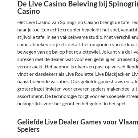
De Live Casino Beleving bij Spinogr
Casino
Het Live Casino van Spinogrino Casino brengt de tafel re
naar je toe. Een echte croupier begeleidt het spel, vanach
stijlvolle tafel in een vakbekwame studio. Met verschillen
camerahoeken zie je elk detail: het omgooien van de kaart
bewegen van de bal op het roulettewiel. Je kunt via de liv
spreken met de dealer, wat voor een gezellig en bruisend 
veroorzaakt. Het aanbod is divers en past op verschillend
vindt er klassiekers als Live Roulette, Live Blackjack en Li
naast boeiende variaties. Ook geliefde gameshows en taf
grotere inzetlimieten voor ervaren spelers maken deel uit
assortiment. De technologie zorgt voor een soepele strea
belangrijk is voor het genot en het geloof in het spel.
Geliefde Live Dealer Games voor Vlaa
Spelers