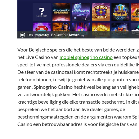
Voor Belgische spelers die het beste van beide werelden z
het Live Casino van
mobiel spinogrino casino
een topkeuz
speel je live met professionele dealers via een duidelijke l
De sfeer van de casinozaal komt rechtstreeks je huiskame
telefoon binnen, terwijl je geniet van alle pluspunten van 
gamen. Spinogrino Casino hecht veel belang aan veilighei
verantwoordelijk gokken. Het casino werkt met strikte lic
krachtige beveiliging die elke transactie beschermt. In dit 
bespreken we het aanbod aan live dealer games, de
beschermingsmaatregelen en de argumenten waarom Spi
Casino een betrouwbaar adres is voor Belgische fans van l