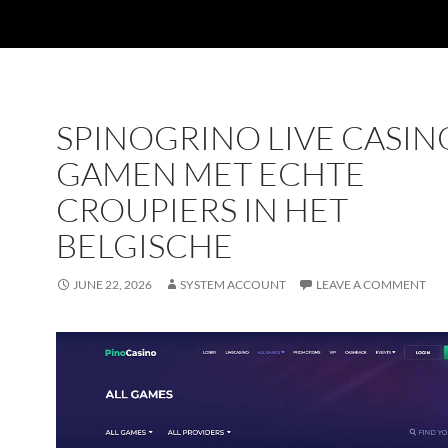
SPINOGRINO LIVE CASIN
GAMEN MET ECHTE
CROUPIERS IN HET
BELGISCHE
JUNE 22, 2026
SYSTEM ACCOUNT
LEAVE A COMMENT