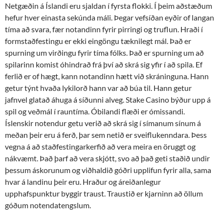
Netgæðin á Íslandi eru sjaldan í fyrsta flokki. Í þeim aðstæðum
hefur hver einasta sekúnda máli. Þegar vefsíðan eyðir of langan
tíma að svara, fær notandinn fyrir pirringi og truflun. Hraði í
formstaðfestingu er ekki eingöngu tæknilegt mál. Það er
spurning um virðingu fyrir tíma fólks. Það er spurning um að
spilarinn komist óhindrað frá því að skrá sig yfir í að spila. Ef
ferlið er of hægt, kann notandinn hætt við skráninguna. Hann
getur týnt hvaða lykilorð hann var að búa til. Hann getur
jafnvel glatað áhuga á síðunni alveg. Stake Casino býður upp á
spil og veðmál í rauntíma. Óbilandi flæði er ómissandi.
Íslenskir notendur getu verið að skrá sig í símanum sínum á
meðan þeir eru á ferð, þar sem netið er sveiflukenndara. Þess
vegna á að staðfestingarkerfið að vera meira en öruggt og
nákvæmt. Það þarf að vera skjótt, svo að það geti staðið undir
þessum áskorunum og viðhaldið góðri upplifun fyrir alla, sama
hvar á landinu þeir eru. Hraður og áreiðanlegur
upphafspunktur byggir traust. Traustið er kjarninn að öllum
góðum notendatengslum.