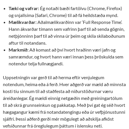
Tæki og vafrar:
Ég notaði bæði fartölvu (Chrome, Firefox)
og snjallsíma (Safari, Chrome) til að fá heildstæða mynd.
Mælikvarðar:
Aðalmælikvarðinn var ‘Full Response Time’.
Hann ákvarðar tímann sem vafrinn þarf til að senda gögnin,
netþjónninn þarf til að vinna úr þeim og skila skilaboðunum
aftur til notandans.
Markmið:
Að komast að því hvort hraðinn væri jafn og
samræmdur, og hvort hann væri innan þess þröskulda sem
notendur telja fullnægjandi.
Uppsetningin var gerð til að herma eftir venjulegum
notendum, heima eða á ferð. Hver aðgerð var mæld að minnsta
kosti tíu sinnum til að staðfesta að niðurstöðurnar væru
áreiðanlegar. Ég mældi einnig netgæðin með greiningartólum
til að skrá grunnseinkun og pakkatap. Með því gat ég séð hvort
hægagangur kæmi frá notandatengingu eða úr vefþjónustunni
sjálfri. Þessi aðferð gerði mér mögulegt að aðskilja afköst
vefsíðunnar frá óreglulegum þáttum í íslensku neti.