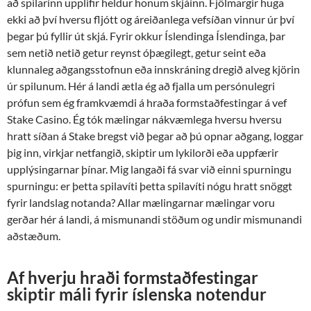
að spilarinn upplifir heldur honum skjáinn. Fjölmargir huga
ekki að því hversu fljótt og áreiðanlega vefsíðan vinnur úr því
þegar þú fyllir út skjá. Fyrir okkur Íslendinga Íslendinga, þar
sem netið netið getur reynst óþægilegt, getur seint eða
klunnaleg aðgangsstofnun eða innskráning dregið alveg kjörin
úr spilunum. Hér á landi ætla ég að fjalla um persónulegri
prófun sem ég framkvæmdi á hraða formstaðfestingar á vef
Stake Casino. Ég tók mælingar nákvæmlega hversu hversu
hratt síðan á Stake bregst við þegar að þú opnar aðgang, loggar
þig inn, virkjar netfangið, skiptir um lykilorði eða uppfærir
upplýsingarnar þínar. Mig langaði fá svar við einni spurningu
spurningu: er þetta spilavíti þetta spilavíti nógu hratt snöggt
fyrir landslag notanda? Allar mælingarnar mælingar voru
gerðar hér á landi, á mismunandi stöðum og undir mismunandi
aðstæðum.
Af hverju hraði formstaðfestingar
skiptir máli fyrir íslenska notendur