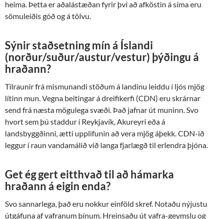
heima. Þetta er aðalástæðan fyrir því að afköstin á síma eru
sömuleiðis góð og á tölvu.
Sýnir staðsetning mín á Íslandi
(norður/suður/austur/vestur) þýðingu á
hraðann?
Tilraunir frá mismunandi stöðum á landinu leiddu í ljós mjög
lítinn mun. Vegna beitingar á dreifikerfi (CDN) eru skrárnar
send frá næsta mögulega svæði. Það jafnar út muninn. Svo
hvort sem þú staddur í Reykjavík, Akureyri eða á
landsbyggðinni, ætti upplifunin að vera mjög áþekk. CDN-ið
leggur í raun vandamálið við langa fjarlægð til erlendra þjóna.
Get ég gert eitthvað til að hámarka
hraðann á eigin enda?
Svo sannarlega, það eru nokkur einföld skref. Notaðu nýjustu
útgáfuna af vafranum þínum. Hreinsaðu út vafra-geymslu og