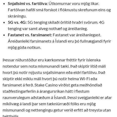
Snjallsími vs. fartölva:
Útkomurnar voru mjög líkar.
Fartölvan hafði smá forskot í flóknustu skrefunum eins og
skráningu.
5G vs. 4G:
5G tenging skilaði örlítið hraðri svörum. 4G
tenging var samt alveg nothæf og áreiðanleg.
Fastanet vs. farsímanet:
Fastanet var áreiðanlegast.
Áreiðanleiki farsímanets á Íslandi eru þó fullnægjandi fyrir
mjög góða notkun.
Þessar niðurstöður eru kærkomnar fréttir fyrir íslenska
notendur sem nota mismunandi tæki. Það skiptir lítið máli
hvort þú notir nýjustu snjallsímann eða eldri fartölvu. Það
skiptir ekki miklu máli hvort þú notir heima Wi-Fi eða
farsímanet á ferð. Stake Casino virðist geta meðhöndlað
staðfestingarferlin á árangursríkan hátt í flestum
raunverulegum aðstæðum á Íslandi. Þessi sveigjanleiki er afar
mikilvæg á landi þar sem tækniúrræði fólks eru mjög
mismunandi og nettengingu getur verið erfitt að treysta utan
þéttbýlis.