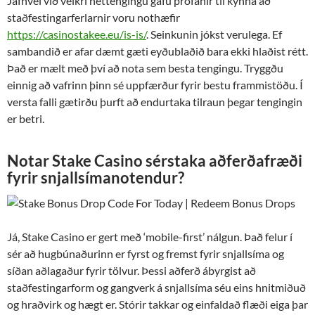
Jafnvel við veikri nettengingu gáfu prófanir til kynna að
staðfestingarferlarnir voru nothæfir
https://casinostakee.eu/is-is/
. Seinkunin jókst verulega. Ef
sambandið er afar dæmt gæti eyðublaðið bara ekki hlaðist rétt.
Það er mælt með því að nota sem besta tengingu. Tryggðu
einnig að vafrinn þinn sé uppfærður fyrir bestu frammistöðu. Í
versta falli gætirðu þurft að endurtaka tilraun þegar tengingin
er betri.
Notar Stake Casino sérstaka aðferðafræði
fyrir snjallsímanotendur?
Já, Stake Casino er gert með ‘mobile-first’ nálgun. Það felur í
sér að hugbúnaðurinn er fyrst og fremst fyrir snjallsíma og
síðan aðlagaður fyrir tölvur. Þessi aðferð ábyrgist að
staðfestingarform og gangverk á snjallsíma séu eins hnitmiðuð
og hraðvirk og hægt er. Stórir takkar og einfaldað flæði eiga þar