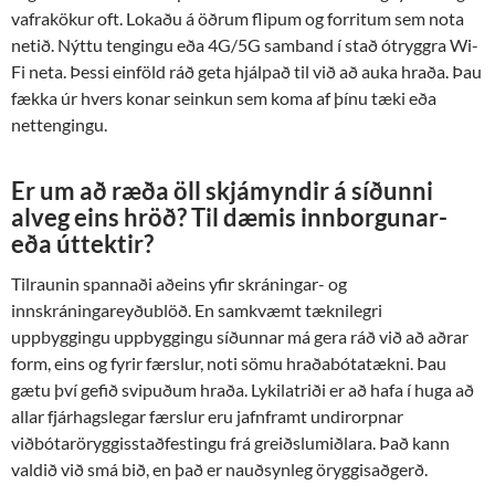
vafrakökur oft. Lokaðu á öðrum flipum og forritum sem nota
netið. Nýttu tengingu eða 4G/5G samband í stað ótryggra Wi-
Fi neta. Þessi einföld ráð geta hjálpað til við að auka hraða. Þau
fækka úr hvers konar seinkun sem koma af þínu tæki eða
nettengingu.
Er um að ræða öll skjámyndir á síðunni
alveg eins hröð? Til dæmis innborgunar-
eða úttektir?
Tilraunin spannaði aðeins yfir skráningar- og
innskráningareyðublöð. En samkvæmt tæknilegri
uppbyggingu uppbyggingu síðunnar má gera ráð við að aðrar
form, eins og fyrir færslur, noti sömu hraðabótatækni. Þau
gætu því gefið svipuðum hraða. Lykilatriði er að hafa í huga að
allar fjárhagslegar færslur eru jafnframt undirorpnar
viðbótaröryggisstaðfestingu frá greiðslumiðlara. Það kann
valdið við smá bið, en það er nauðsynleg öryggisaðgerð.