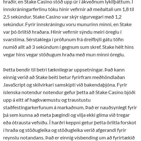
hraðir, en Stake Casino stóð upp úr í ákveðnum lykilþáttum. Í
innskráningarferlinu tóku hinir vefirnir að meðaltali um 1,8 til
2,5 sekúndur. Stake Casino var skýr sigurvegari með 1,2
sekúndur. Fyrir innskráningu voru munurinn minni, en Stake
var þó örlítið hraðara. Hinir vefirnir sýndu meiri óreglu í
svarstíma. Sérstaklega í prófunum frá dreifbýli gátu töfin
numið allt að 3 sekúndum í gegnum sum skref. Stake hélt hins
vegar hins vegar stöðugum hraða með mun minni óreglu.
Þetta bendir til betri tæknilegrar uppsetningar. Það kann
einnig verið að Stake beiti betur fyrirfram meðhöndlaðan
JavaScript og skilvirkari samskipti við bakendaþjóna. Fyrir
íslenska notendur notendur gefur þetta að Stake Casino bjóði
upp á eitt af hagkvæmustu og traustustu
staðfestingarkerfunum á markaðnum. Það er nauðsynlegt fyrir
þá sem kunna að meta þægindi og vilja ekki glíma við tregar
eða ótrausta vefsíðu. Í harðri keppni getur þetta örlitla forskot
í hraða og stöðugleika og stöðugleika verið afgerandi fyrir
reynslu notandans. Það er einnig vísbending um að fyrirtækið