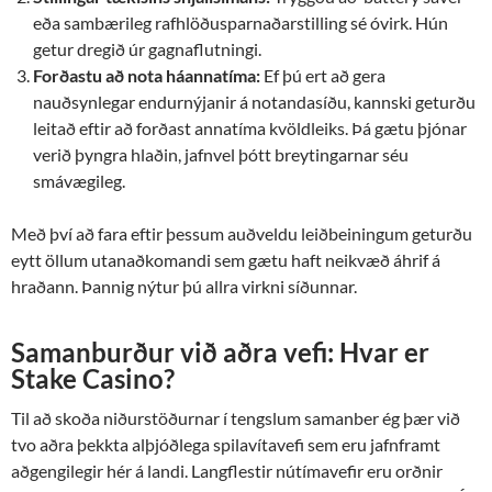
eða sambærileg rafhlöðusparnaðarstilling sé óvirk. Hún
getur dregið úr gagnaflutningi.
Forðastu að nota háannatíma:
Ef þú ert að gera
nauðsynlegar endurnýjanir á notandasíðu, kannski geturðu
leitað eftir að forðast annatíma kvöldleiks. Þá gætu þjónar
verið þyngra hlaðin, jafnvel þótt breytingarnar séu
smávægileg.
Með því að fara eftir þessum auðveldu leiðbeiningum geturðu
eytt öllum utanaðkomandi sem gætu haft neikvæð áhrif á
hraðann. Þannig nýtur þú allra virkni síðunnar.
Samanburður við aðra vefi: Hvar er
Stake Casino?
Til að skoða niðurstöðurnar í tengslum samanber ég þær við
tvo aðra þekkta alþjóðlega spilavítavefi sem eru jafnframt
aðgengilegir hér á landi. Langflestir nútímavefir eru orðnir