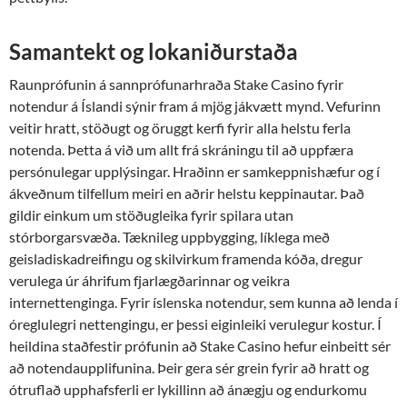
Samantekt og lokaniðurstaða
Raunprófunin á sannprófunarhraða Stake Casino fyrir
notendur á Íslandi sýnir fram á mjög jákvætt mynd. Vefurinn
veitir hratt, stöðugt og öruggt kerfi fyrir alla helstu ferla
notenda. Þetta á við um allt frá skráningu til að uppfæra
persónulegar upplýsingar. Hraðinn er samkeppnishæfur og í
ákveðnum tilfellum meiri en aðrir helstu keppinautar. Það
gildir einkum um stöðugleika fyrir spilara utan
stórborgarsvæða. Tæknileg uppbygging, líklega með
geisladiskadreifingu og skilvirkum framenda kóða, dregur
verulega úr áhrifum fjarlægðarinnar og veikra
internettenginga. Fyrir íslenska notendur, sem kunna að lenda í
óreglulegri nettengingu, er þessi eiginleiki verulegur kostur. Í
heildina staðfestir prófunin að Stake Casino hefur einbeitt sér
að notendaupplifunina. Þeir gera sér grein fyrir að hratt og
ótruflað upphafsferli er lykillinn að ánægju og endurkomu