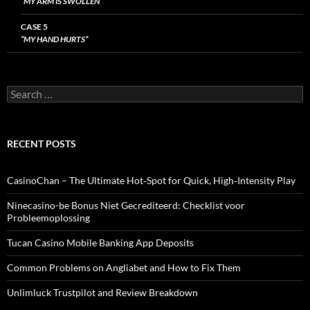
“MY ARM IS SWOLLEN”
CASE 5
“MY HAND HURTS”
Search
for:
RECENT POSTS
CasinoChan – The Ultimate Hot‑Spot for Quick, High‑Intensity Play
Ninecasino-be Bonus Niet Gecrediteerd: Checklist voor
Probleemoplossing
Tucan Casino Mobile Banking App Deposits
Common Problems on Angliabet and How to Fix Them
Unlimluck Trustpilot and Review Breakdown