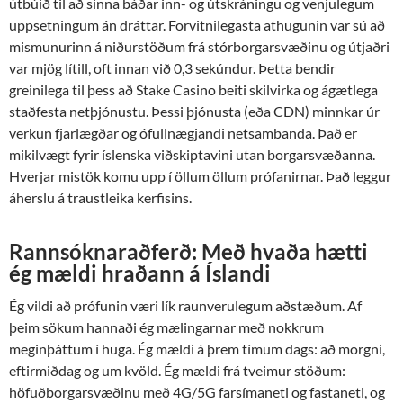
útbúið til að sinna báðar inn- og útskráningu og venjulegum
uppsetningum án dráttar. Forvitnilegasta athugunin var sú að
mismunurinn á niðurstöðum frá stórborgarsvæðinu og útjaðri
var mjög lítill, oft innan við 0,3 sekúndur. Þetta bendir
greinilega til þess að Stake Casino beiti skilvirka og ágætlega
staðfesta netþjónustu. Þessi þjónusta (eða CDN) minnkar úr
verkun fjarlægðar og ófullnægjandi netsambanda. Það er
mikilvægt fyrir íslenska viðskiptavini utan borgarsvæðanna.
Hverjar mistök komu upp í öllum öllum prófanirnar. Það leggur
áherslu á traustleika kerfisins.
Rannsóknaraðferð: Með hvaða hætti
ég mældi hraðann á Íslandi
Ég vildi að prófunin væri lík raunverulegum aðstæðum. Af
þeim sökum hannaði ég mælingarnar með nokkrum
meginþáttum í huga. Ég mældi á þrem tímum dags: að morgni,
eftirmiðdag og um kvöld. Ég mældi frá tveimur stöðum:
höfuðborgarsvæðinu með 4G/5G farsímaneti og fastaneti, og