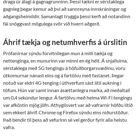
draga úr álagi á gagnagrunninn. Þessi tækni er sérstaklega
gagnleg þegar kemur að því að sannreyna innskráningar og
aðgangsheimildir. Samanlagt tryggja þessi kerfi að notandinn
fái snöggvast mögulega svör við hverri aðgerð.
Áhrif tækja og netumhverfis á úrslitin
Prófanirnar sýndu forvitnilegan mun á milli tækja og
nettenginga, en munurinn var minni en ég hélt. Á snjallsíma,
sérstaklega með 5G tengingu á höfuðborgarsvæðinu, voru
útkomurnar nánast eins og á fartölvu með fastanet. Þegar
notuð var eldri 4G tenging í úthverfum sást lítil aukning í
töfum. Hún var samt innan ásættanlegra marka, að meðaltali
um 0,4 sekúndur lengur. Á fartölvu með heima Wi-Fi tengingu
var afköstin mjög jöfn. Athyglisvert var að vafrarnir höfðu lítið
sem ekkert áhrif. Chrome og Firefox sýndu eins niðurstöður.
Það bendir til þess að vefurinn sé vel gerður fyrir alla helstu
vafra.