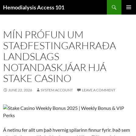
Skip
Search
Hemodialysis Access 101
to
PRIMAR
content
MENU
MÍN PRÓFUN UM
STAÐFESTINGARHRAÐA
LANDSLAGS
NOTANDASKJÁAR HJÁ
STAKE CASINO
JUNE 22, 2026
SYSTEM ACCOUNT
LEAVE A COMMENT
Á netinu fer allt um það hvernig spilarinn finnur fyrir. Það sem