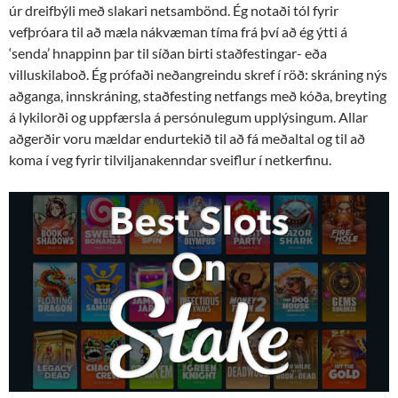
úr dreifbýli með slakari netsambönd. Ég notaði tól fyrir
vefþróara til að mæla nákvæman tíma frá því að ég ýtti á
‘senda’ hnappinn þar til síðan birti staðfestingar- eða
villuskilaboð. Ég prófaði neðangreindu skref í röð: skráning nýs
aðganga, innskráning, staðfesting netfangs með kóða, breyting
á lykilorði og uppfærsla á persónulegum upplýsingum. Allar
aðgerðir voru mældar endurtekið til að fá meðaltal og til að
koma í veg fyrir tilviljanakenndar sveiflur í netkerfinu.