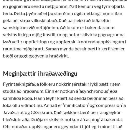
en gögnin eru send á netþjóninn. Það kemur í veg fyrir óþarfa
ferla. Þetta þýðir að ef þú slærð inn ógilt netfang, mun síðan
gefa þér strax villuskilaboð. Það þarf ekki að bíða eftir
samskiptum við netþjóninn. Að lokum er bakendarammi
vefsins líklega mjög fínstilltur og notar skilvirka gagnagrunna.
Það veitir uppflettingu og uppfærslu á notendaupplýsingum í
rauntíma mjög hratt. Saman mynda þessir þættir kerfi sem er
bæði öruggt og óvenju hraðvirkt.
Meginþættir í hraðavæðingu
Fyrir tæknigáfaða fólk eru nokkrir sérstakir lykilþættir sem
stuðla að hraðanum. Einn er notkun á ‘asynchronous’ eða
samhliða kóða. Hann leyfir kleift að senda beiðnir án þess að
loka öllu viðmótinu. Annað er ‘minification’ og ‘compression’ á
JavaScript og CSS skrám. Það fækkar stærð þeirra og eykur
hleðsluhraða. Þriðja er skilvirk notkun á ‘caching’ á bakenda.
Oft-notaðar upplýsingar eru geymdar í fljótlegri minni til að