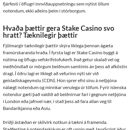
fjárfesti í öflugri innviðauppsetningu sem nýtist öllum
notendum, ekki aðeins þeim í stórborgum.
Hvaða þættir gera Stake Casino svo
hratt? Tæknilegir þættir
Fjölmargir tæknilegir þættir skýra líklega þennan ágæta
framúrskaranda hraða. Í fyrsta lagi er Stake Casino byggt á
nútíma og öflugu vefskrifstofukerfi. Það getur skalað vel og
meðhöndlað úr mörgum beiðnum samtímis án þess að afköstin
dragi. Í öðru lagi er líklegt að vefurinn nýti sér við
geisladiskageymslu (CDN). Hún sprer efni sínu á netþjóna
nálægt notendum og minnkar verulega úr töfum. Fyrir íslenska
notendur gæti það valdið að beiðnirnar fari í gegnum netþjóna
í London eða jafnvel nær, í stað þess að fara allan veg til
Bandaríkjanna eða Asíu.
Þriðji ástæðan er skilvirk notkun á tækni á framenda.
Staðfesting á notendaskjáum er oft unnin með JavaScript áður