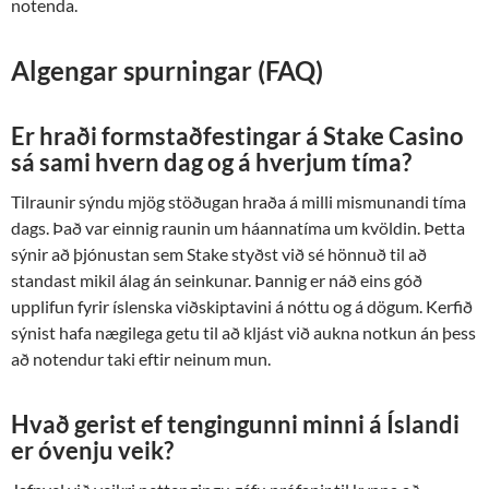
notenda.
Algengar spurningar (FAQ)
Er hraði formstaðfestingar á Stake Casino
sá sami hvern dag og á hverjum tíma?
Tilraunir sýndu mjög stöðugan hraða á milli mismunandi tíma
dags. Það var einnig raunin um háannatíma um kvöldin. Þetta
sýnir að þjónustan sem Stake styðst við sé hönnuð til að
standast mikil álag án seinkunar. Þannig er náð eins góð
upplifun fyrir íslenska viðskiptavini á nóttu og á dögum. Kerfið
sýnist hafa nægilega getu til að kljást við aukna notkun án þess
að notendur taki eftir neinum mun.
Hvað gerist ef tengingunni minni á Íslandi
er óvenju veik?