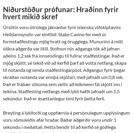
Niðurstöður prófunar: Hraðinn fyrir
hvert mikið skref
Úrslitin voru ótrúlega jákvæðar fyrir íslenska viðskiptavini.
Heildarmyndin var einföld: Stake Casino fer með úr
formstaðfestingu mjög hratt og örugglega. Munurinn á milli
ólíkra aðgerða var lítill. Stofnun nýs aðganga tók að jafnan
aðeins 1,2 sek frá innsendingu til fullrar staðfestingar. Það er
mjög skjótt, sé tekið við að kerfið þarf að votta netfang, skapa
til notanda og senda staðfestingarpóst. Aðgangur fyrir þegar
skráðan notanda var ennþá skjótari, með jafnaði um 0,8 sek.
Það er frábær útkoma sem veitir að leikmenn fái skjótt inn í
leikina. Staðfesting netfangs með lykli hafði jafnaði um 1,5
sekúndur. Það er ásættanlegur tími fyrir þetta ferli.
Breyting á lykilorði og uppfærsla á persónulegum upplýsingum
voru sömuleiðis afar hraðar. Báðar aðgerðir voru undir 1
sekúndu í meðaltali. Þetta bendir til að kerfið sé góðlega