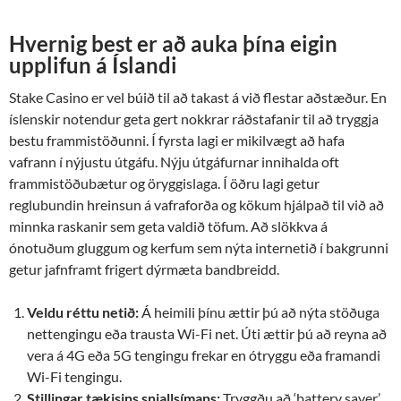
Hvernig best er að auka þína eigin
upplifun á Íslandi
Stake Casino er vel búið til að takast á við flestar aðstæður. En
íslenskir notendur geta gert nokkrar ráðstafanir til að tryggja
bestu frammistöðunni. Í fyrsta lagi er mikilvægt að hafa
vafrann í nýjustu útgáfu. Nýju útgáfurnar innihalda oft
frammistöðubætur og öryggislaga. Í öðru lagi getur
reglubundin hreinsun á vafraforða og kökum hjálpað til við að
minnka raskanir sem geta valdið töfum. Að slökkva á
ónotuðum gluggum og kerfum sem nýta internetið í bakgrunni
getur jafnframt frigert dýrmæta bandbreidd.
Veldu réttu netið:
Á heimili þínu ættir þú að nýta stöðuga
nettengingu eða trausta Wi-Fi net. Úti ættir þú að reyna að
vera á 4G eða 5G tengingu frekar en ótryggu eða framandi
Wi-Fi tengingu.
Stillingar tækisins snjallsímans:
Tryggðu að ‘battery saver’