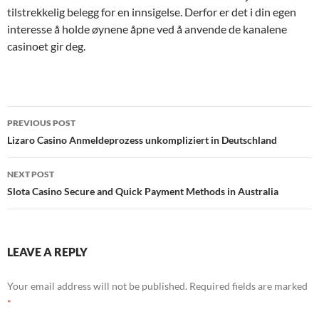
tilstrekkelig belegg for en innsigelse. Derfor er det i din egen
interesse å holde øynene åpne ved å anvende de kanalene
casinoet gir deg.
Post
PREVIOUS POST
navigation
Lizaro Casino Anmeldeprozess unkompliziert in Deutschland
NEXT POST
Slota Casino Secure and Quick Payment Methods in Australia
LEAVE A REPLY
Your email address will not be published.
Required fields are marked
*