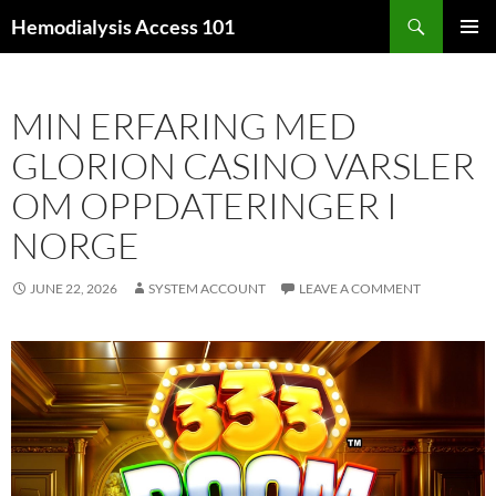
Skip
Search
Hemodialysis Access 101
to
PRIMAR
content
MENU
MIN ERFARING MED
GLORION CASINO VARSLER
OM OPPDATERINGER I
NORGE
JUNE 22, 2026
SYSTEM ACCOUNT
LEAVE A COMMENT