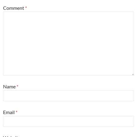
Comment
*
Name
*
Email
*