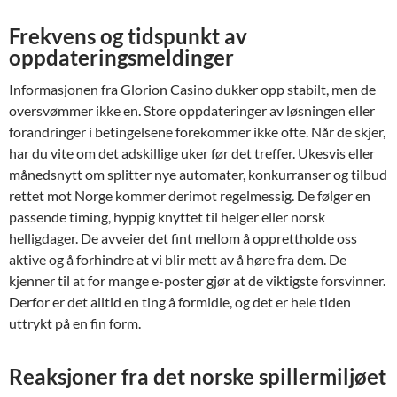
Frekvens og tidspunkt av
oppdateringsmeldinger
Informasjonen fra Glorion Casino dukker opp stabilt, men de
oversvømmer ikke en. Store oppdateringer av løsningen eller
forandringer i betingelsene forekommer ikke ofte. Når de skjer,
har du vite om det adskillige uker før det treffer. Ukesvis eller
månedsnytt om splitter nye automater, konkurranser og tilbud
rettet mot Norge kommer derimot regelmessig. De følger en
passende timing, hyppig knyttet til helger eller norsk
helligdager. De avveier det fint mellom å opprettholde oss
aktive og å forhindre at vi blir mett av å høre fra dem. De
kjenner til at for mange e-poster gjør at de viktigste forsvinner.
Derfor er det alltid en ting å formidle, og det er hele tiden
uttrykt på en fin form.
Reaksjoner fra det norske spillermiljøet