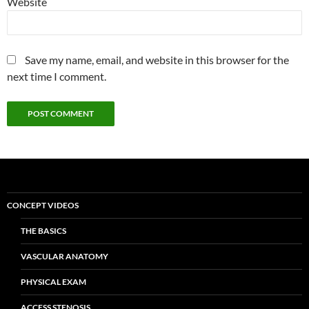
Website
Save my name, email, and website in this browser for the
next time I comment.
CONCEPT VIDEOS
THE BASICS
VASCULAR ANATOMY
PHYSICAL EXAM
ACCESS STENOSIS