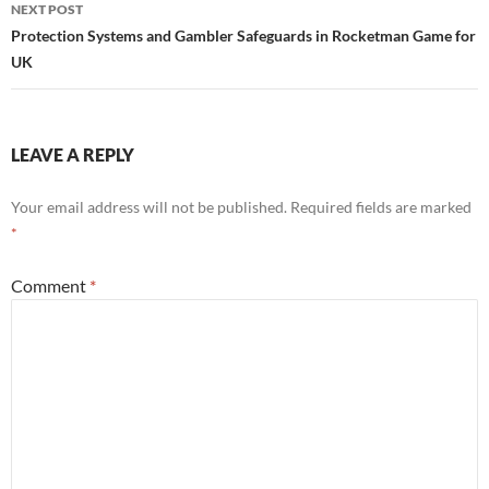
NEXT POST
Protection Systems and Gambler Safeguards in Rocketman Game for
UK
LEAVE A REPLY
Your email address will not be published.
Required fields are marked
*
Comment
*