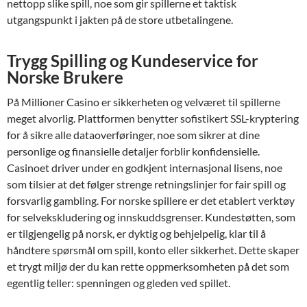
nettopp slike spill, noe som gir spillerne et taktisk
utgangspunkt i jakten på de store utbetalingene.
Trygg Spilling og Kundeservice for
Norske Brukere
På Millioner Casino er sikkerheten og velværet til spillerne
meget alvorlig. Plattformen benytter sofistikert SSL-kryptering
for å sikre alle dataoverføringer, noe som sikrer at dine
personlige og finansielle detaljer forblir konfidensielle.
Casinoet driver under en godkjent internasjonal lisens, noe
som tilsier at det følger strenge retningslinjer for fair spill og
forsvarlig gambling. For norske spillere er det etablert verktøy
for selvekskludering og innskuddsgrenser. Kundestøtten, som
er tilgjengelig på norsk, er dyktig og behjelpelig, klar til å
håndtere spørsmål om spill, konto eller sikkerhet. Dette skaper
et trygt miljø der du kan rette oppmerksomheten på det som
egentlig teller: spenningen og gleden ved spillet.