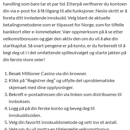
handling som bare tar et par tid. Etterpå verifiserer du kontoen
din via e-post for å få tilgang til alle funksjoner. Neste skritt er å
foreta ditt innledende innskudd. Velg blant de aktuelle
betalingsmetodene som er tilpasset for Norge, som for tilfelle
bankkort eller e-lommebøker. Vær oppmerksom på å se etter
velkomstbonusen og gjør den aktiv den om du vil å øke din
startkapital. Så snart pengene er på konto, er du forberedt til å
begi deg ut i i det omfattende spilleutvalget og starte jakten på
din første store seier!
Besøk Millioner Casino via din browser.
Klikk på “Registrer deg” og utfylle det uproblematiske
skjemaet med dine opplysninger.
Bekreft e-postadressen din via linken som distribueres til
innboksen.
Logg på på din ferske konto og beveg deg til
innskuddssiden.
Velg din favoritt innskuddsmetode og sett inn et antall.
Velg om du vil motta en tilgjengelig velkomstbonus.