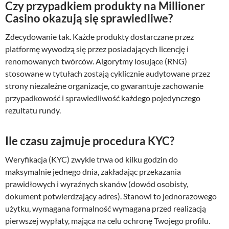
Czy przypadkiem produkty na Millioner
Casino okazują się sprawiedliwe?
Zdecydowanie tak. Każde produkty dostarczane przez
platformę wywodzą się przez posiadających licencję i
renomowanych twórców. Algorytmy losujące (RNG)
stosowane w tytułach zostają cyklicznie audytowane przez
strony niezależne organizacje, co gwarantuje zachowanie
przypadkowość i sprawiedliwość każdego pojedynczego
rezultatu rundy.
Ile czasu zajmuje procedura KYC?
Weryfikacja (KYC) zwykle trwa od kilku godzin do
maksymalnie jednego dnia, zakładając przekazania
prawidłowych i wyraźnych skanów (dowód osobisty,
dokument potwierdzający adres). Stanowi to jednorazowego
użytku, wymagana formalność wymagana przed realizacją
pierwszej wypłaty, mająca na celu ochronę Twojego profilu.