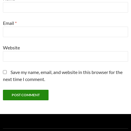
Email
*
Website
Save my name, email, and website in this browser for the
next time I comment.