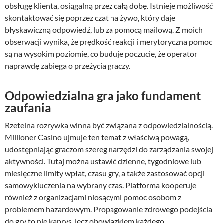
obsługę klienta, osiągalną przez całą dobę. Istnieje możliwość
skontaktować się poprzez czat na żywo, który daje
błyskawiczną odpowiedź, lub za pomocą mailową. Z moich
obserwacji wynika, że prędkość reakcji i merytoryczna pomoc
są na wysokim poziomie, co buduje poczucie, że operator
naprawdę zabiega o przeżycia graczy.
Odpowiedzialna gra jako fundament
zaufania
Rzetelna rozrywka winna być związana z odpowiedzialnością.
Millioner Casino ujmuje ten temat z właściwą powagą,
udostępniając graczom szereg narzędzi do zarządzania swojej
aktywności. Tutaj można ustawić dzienne, tygodniowe lub
miesięczne limity wpłat, czasu gry, a także zastosować opcji
samowykluczenia na wybrany czas. Platforma kooperuje
również z organizacjami niosącymi pomoc osobom z
problemem hazardowym. Propagowanie zdrowego podejścia
do gry to nie kaprys, lecz obowiązkiem każdego