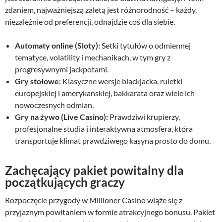
zdaniem, najważniejszą zaletą jest różnorodność – każdy,
niezależnie od preferencji, odnajdzie coś dla siebie.
Automaty online (Sloty):
Setki tytułów o odmiennej
tematyce, volatility i mechanikach, w tym gry z
progresywnymi jackpotami.
Gry stołowe:
Klasyczne wersje blackjacka, ruletki
europejskiej i amerykańskiej, bakkarata oraz wiele ich
nowoczesnych odmian.
Gry na żywo (Live Casino):
Prawdziwi krupierzy,
profesjonalne studia i interaktywna atmosfera, która
transportuje klimat prawdziwego kasyna prosto do domu.
Zachęcający pakiet powitalny dla
początkujących graczy
Rozpoczęcie przygody w Millioner Casino wiąże się z
przyjaznym powitaniem w formie atrakcyjnego bonusu. Pakiet