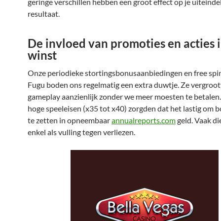
geringe verschillen hebben een groot effect op je uiteindel
resultaat.
De invloed van promoties en acties 
winst
Onze periodieke stortingsbonusaanbiedingen en free spin
Fugu boden ons regelmatig een extra duwtje. Ze vergroo
gameplay aanzienlijk zonder we meer moesten te betalen
hoge speeleisen (x35 tot x40) zorgden dat het lastig om
te zetten in opneembaar
annualreports.com
geld. Vaak d
enkel als vulling tegen verliezen.