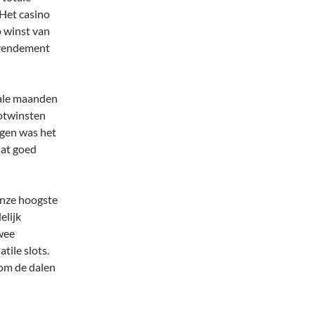
 Het casino
o winst van
n rendement
rale maanden
lotwinsten
ngen was het
aat goed
Onze hoogste
elijk
wee
tile slots.
om de dalen