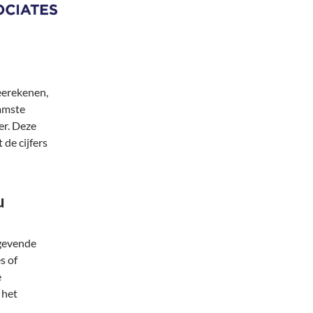
eerekenen,
aamste
er. Deze
 de cijfers
u
tgevende
s of
e
 het