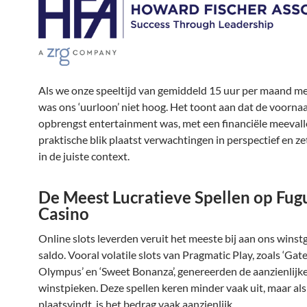
Als we onze speeltijd van gemiddeld 15 uur per maand m
was ons ‘uurloon’ niet hoog. Het toont aan dat de voorn
opbrengst entertainment was, met een financiële meevall
praktische blik plaatst verwachtingen in perspectief en zet
in de juiste context.
De Meest Lucratieve Spellen op Fug
Casino
Online slots leverden veruit het meeste bij aan ons wins
saldo. Vooral volatile slots van Pragmatic Play, zoals ‘Gate
Olympus’ en ‘Sweet Bonanza’, genereerden de aanzienlijk
winstpieken. Deze spellen keren minder vaak uit, maar als
plaatsvindt, is het bedrag vaak aanzienlijk.