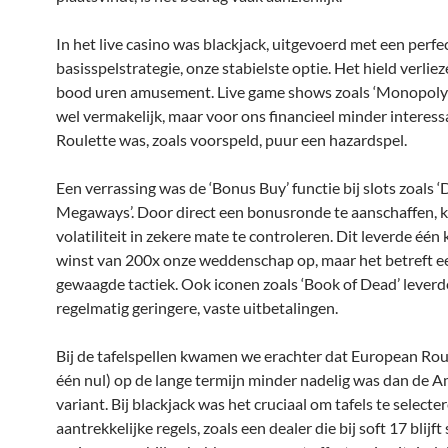
In het live casino was blackjack, uitgevoerd met een perfe
basisspelstrategie, onze stabielste optie. Het hield verliez
bood uren amusement. Live game shows zoals ‘Monopoly 
wel vermakelijk, maar voor ons financieel minder interess
Roulette was, zoals voorspeld, puur een hazardspel.
Een verrassing was de ‘Bonus Buy’ functie bij slots zoals
Megaways’. Door direct een bonusronde te aanschaffen, 
volatiliteit in zekere mate te controleren. Dit leverde één
winst van 200x onze weddenschap op, maar het betreft e
gewaagde tactiek. Ook iconen zoals ‘Book of Dead’ lever
regelmatig geringere, vaste uitbetalingen.
Bij de tafelspellen kwamen we erachter dat European Rou
één nul) op de lange termijn minder nadelig was dan de 
variant. Bij blackjack was het cruciaal om tafels te select
aantrekkelijke regels, zoals een dealer die bij soft 17 blijf