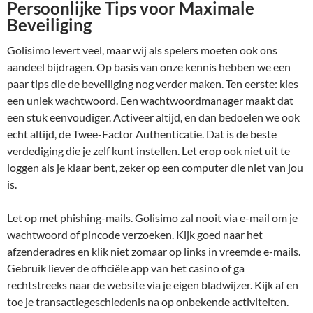
Persoonlijke Tips voor Maximale
Beveiliging
Golisimo levert veel, maar wij als spelers moeten ook ons
aandeel bijdragen. Op basis van onze kennis hebben we een
paar tips die de beveiliging nog verder maken. Ten eerste: kies
een uniek wachtwoord. Een wachtwoordmanager maakt dat
een stuk eenvoudiger. Activeer altijd, en dan bedoelen we ook
echt altijd, de Twee-Factor Authenticatie. Dat is de beste
verdediging die je zelf kunt instellen. Let erop ook niet uit te
loggen als je klaar bent, zeker op een computer die niet van jou
is.
Let op met phishing-mails. Golisimo zal nooit via e-mail om je
wachtwoord of pincode verzoeken. Kijk goed naar het
afzenderadres en klik niet zomaar op links in vreemde e-mails.
Gebruik liever de officiële app van het casino of ga
rechtstreeks naar de website via je eigen bladwijzer. Kijk af en
toe je transactiegeschiedenis na op onbekende activiteiten.