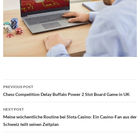
Post
PREVIOUS POST
navigation
Chess Competition Delay Buffalo Power 2 Slot Board Game in UK
NEXT POST
Meine wöchentliche Routine bei Slota Casino: Ein Casino-Fan aus der
Schweiz teilt seinen Zeitplan