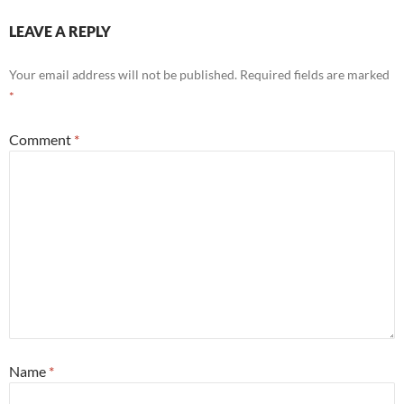
LEAVE A REPLY
Your email address will not be published.
Required fields are marked
*
Comment
*
Name
*