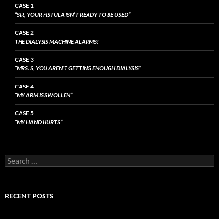
CASE 1
“SIR, YOUR FISTULA ISN’T READY TO BE USED”
CASE 2
THE DIALYSIS MACHINE ALARMS!
CASE 3
“MRS. S, YOU AREN’T GETTING ENOUGH DIALYSIS”
CASE 4
“MY ARM IS SWOLLEN”
CASE 5
“MY HAND HURTS”
Search
for:
RECENT POSTS