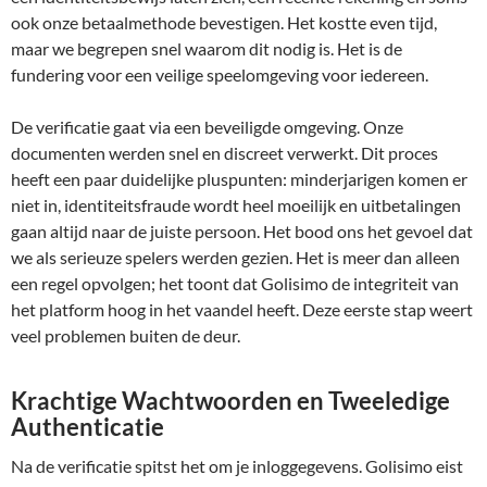
ook onze betaalmethode bevestigen. Het kostte even tijd,
maar we begrepen snel waarom dit nodig is. Het is de
fundering voor een veilige speelomgeving voor iedereen.
De verificatie gaat via een beveiligde omgeving. Onze
documenten werden snel en discreet verwerkt. Dit proces
heeft een paar duidelijke pluspunten: minderjarigen komen er
niet in, identiteitsfraude wordt heel moeilijk en uitbetalingen
gaan altijd naar de juiste persoon. Het bood ons het gevoel dat
we als serieuze spelers werden gezien. Het is meer dan alleen
een regel opvolgen; het toont dat Golisimo de integriteit van
het platform hoog in het vaandel heeft. Deze eerste stap weert
veel problemen buiten de deur.
Krachtige Wachtwoorden en Tweeledige
Authenticatie
Na de verificatie spitst het om je inloggegevens. Golisimo eist