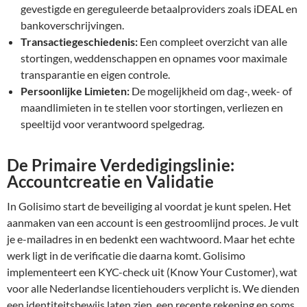
gevestigde en gereguleerde betaalproviders zoals iDEAL en
bankoverschrijvingen.
Transactiegeschiedenis:
Een compleet overzicht van alle
stortingen, weddenschappen en opnames voor maximale
transparantie en eigen controle.
Persoonlijke Limieten:
De mogelijkheid om dag-, week- of
maandlimieten in te stellen voor stortingen, verliezen en
speeltijd voor verantwoord spelgedrag.
De Primaire Verdedigingslinie:
Accountcreatie en Validatie
In Golisimo start de beveiliging al voordat je kunt spelen. Het
aanmaken van een account is een gestroomlijnd proces. Je vult
je e-mailadres in en bedenkt een wachtwoord. Maar het echte
werk ligt in de verificatie die daarna komt. Golisimo
implementeert een KYC-check uit (Know Your Customer), wat
voor alle Nederlandse licentiehouders verplicht is. We dienden
een identiteitsbewijs laten zien, een recente rekening en soms