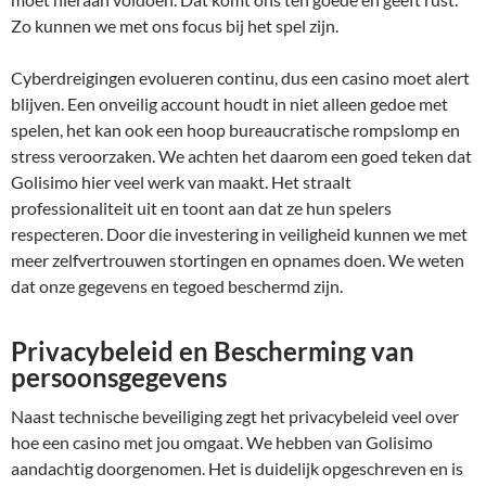
Zo kunnen we met ons focus bij het spel zijn.
Cyberdreigingen evolueren continu, dus een casino moet alert
blijven. Een onveilig account houdt in niet alleen gedoe met
spelen, het kan ook een hoop bureaucratische rompslomp en
stress veroorzaken. We achten het daarom een goed teken dat
Golisimo hier veel werk van maakt. Het straalt
professionaliteit uit en toont aan dat ze hun spelers
respecteren. Door die investering in veiligheid kunnen we met
meer zelfvertrouwen stortingen en opnames doen. We weten
dat onze gegevens en tegoed beschermd zijn.
Privacybeleid en Bescherming van
persoonsgegevens
Naast technische beveiliging zegt het privacybeleid veel over
hoe een casino met jou omgaat. We hebben van Golisimo
aandachtig doorgenomen. Het is duidelijk opgeschreven en is