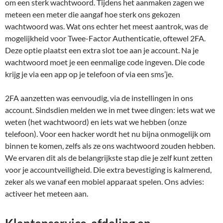
om een sterk wachtwoord. Tijdens het aanmaken zagen we
meteen een meter die aangaf hoe sterk ons gekozen
wachtwoord was. Wat ons echter het meest aantrok, was de
mogelijkheid voor Twee-Factor Authenticatie, oftewel 2FA.
Deze optie plaatst een extra slot toe aan je account. Na je
wachtwoord moet je een eenmalige code ingeven. Die code
krijg je via een app op je telefoon of via een sms’je.
2FA aanzetten was eenvoudig, via de instellingen in ons
account. Sindsdien melden we in met twee dingen: iets wat we
weten (het wachtwoord) en iets wat we hebben (onze
telefoon). Voor een hacker wordt het nu bijna onmogelijk om
binnen te komen, zelfs als ze ons wachtwoord zouden hebben.
We ervaren dit als de belangrijkste stap die je zelf kunt zetten
voor je accountveiligheid. Die extra bevestiging is kalmerend,
zeker als we vanaf een mobiel apparaat spelen. Ons advies:
activeer het meteen aan.