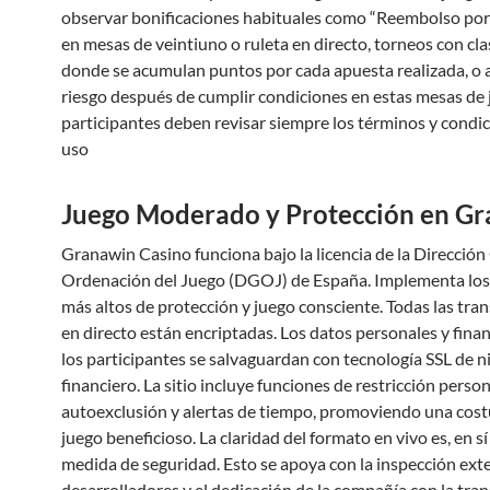
observar bonificaciones habituales como “Reembolso por
en mesas de veintiuno o ruleta en directo, torneos con cla
donde se acumulan puntos por cada apuesta realizada, o 
riesgo después de cumplir condiciones en estas mesas de 
participantes deben revisar siempre los términos y condi
uso
Juego Moderado y Protección en G
Granawin Casino funciona bajo la licencia de la Dirección
Ordenación del Juego (DGOJ) de España. Implementa los 
más altos de protección y juego consciente. Todas las tra
en directo están encriptadas. Los datos personales y fina
los participantes se salvaguardan con tecnología SSL de n
financiero. La sitio incluye funciones de restricción person
autoexclusión y alertas de tiempo, promoviendo una cos
juego beneficioso. La claridad del formato en vivo es, en s
medida de seguridad. Esto se apoya con la inspección exte
desarrolladores y el dedicación de la compañía con la tra