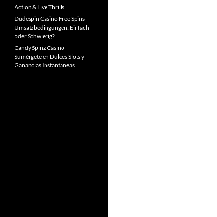
Action & Live Thrills
Dudespin Casino Free Spins
Umsatzbedingungen: Einfach
oder Schwierig?
Candy Spinz Casino –
Sumérgete en Dulces Slots y
Ganancias Instantáneas