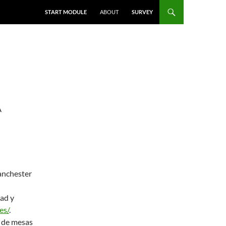
START MODULE
ABOUT
SURVEY
A
ad y
es/
.
 de mesas