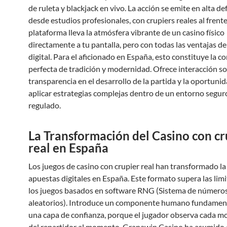
de ruleta y blackjack en vivo. La acción se emite en alta de
desde estudios profesionales, con crupiers reales al frente
plataforma lleva la atmósfera vibrante de un casino físico
directamente a tu pantalla, pero con todas las ventajas d
digital. Para el aficionado en España, esto constituye la 
perfecta de tradición y modernidad. Ofrece interacción soc
transparencia en el desarrollo de la partida y la oportuni
aplicar estrategias complejas dentro de un entorno segur
regulado.
La Transformación del Casino con cr
real en España
Los juegos de casino con crupier real han transformado la
apuestas digitales en España. Este formato supera las lim
los juegos basados en software RNG (Sistema de número
aleatorios). Introduce un componente humano fundament
una capa de confianza, porque el jugador observa cada m
del repartidor al momento. Granawin Casino ha asumido 