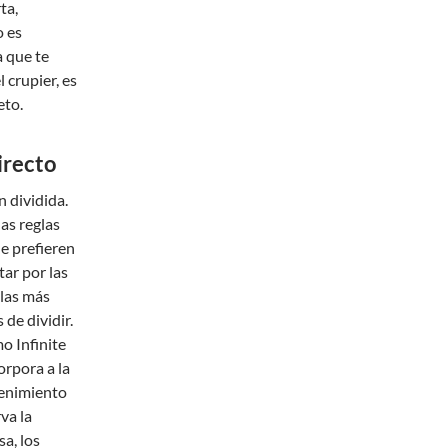
ta,
o es
a que te
 crupier, es
eto.
irecto
 dividida.
las reglas
e prefieren
ar por las
glas más
de dividir.
o Infinite
orpora a la
tenimiento
va la
sa, los