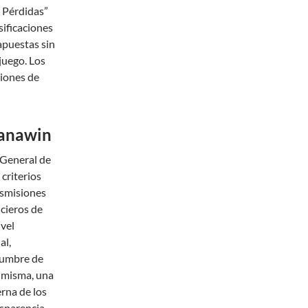
 Pérdidas”
sificaciones
apuestas sin
juego. Los
ciones de
ranawin
 General de
criterios
nsmisiones
ncieros de
ivel
al,
tumbre de
í misma, una
rna de los
nsparencia