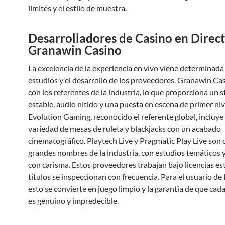
límites y el estilo de muestra.
Desarrolladores de Casino en Direc
Granawin Casino
La excelencia de la experiencia en vivo viene determinada
estudios y el desarrollo de los proveedores. Granawin Ca
con los referentes de la industria, lo que proporciona un 
estable, audio nítido y una puesta en escena de primer niv
Evolution Gaming, reconocido el referente global, incluye
variedad de mesas de ruleta y blackjacks con un acabado
cinematográfico. Playtech Live y Pragmatic Play Live son 
grandes nombres de la industria, con estudios temáticos y
con carisma. Estos proveedores trabajan bajo licencias est
títulos se inspeccionan con frecuencia. Para el usuario de
esto se convierte en juego limpio y la garantía de que cad
es genuino y impredecible.