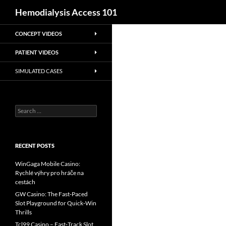
Search
Hemodialysis Access 101
Skip
CONCEPT VIDEOS
to
content
PATIENT VIDEOS
SIMULATED CASES
Search
for:
RECENT POSTS
WinGaga Mobile Casino:
Rychlé výhry pro hráče na
cestách
GW Casino: The Fast‑Paced
Slot Playground for Quick‑Win
Thrills
Tcl99 Casino – Fast‑Track Slot