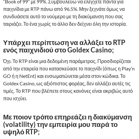
“Book of 99” με 99%. Συμβουλεύω να ελέγχετε πάντα για
παιχνίδια με RTP πάνω από 96.5%. Μην ξεχνάτε όμως να
συνδυάσετε αυτό το νούμερο με τη διακύμανση που σας
ταιριάζει. Το ένα χωρίς το άλλο δεν δείχνει όλη την ιστορία.
Υπάρχει περίπτωση να αλλάξει το RTP
ενός παιχνιδιού στο Goldex Casino;
Όχι. Το RTP είναι μια δεδομένη παράμετρος. Προσδιορίζεται
από την εταιρεία που κατασκεύασε το παιχνίδι (όπως η Play’n
GO ή η NetEnt) και ενσωματώνεται μέσα στον κώδικα. Το
Goldex Casino, ως αξιόπιστος φορέας, δεν αλλάζει αυτές τις
τιμές. Το RTP που βλέπετε στους κανόνες είναι ακριβώς αυτό
που ισχύει.
Με ποιον τρόπο επηρεάζει η διακύμανση
(volatility) την εμπειρία μου παρά το
υψηλό RTP;