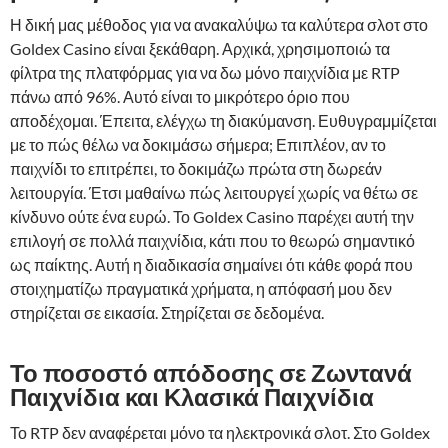
Η δική μας μέθοδος για να ανακαλύψω τα καλύτερα σλοτ στο
Goldex Casino είναι ξεκάθαρη. Αρχικά, χρησιμοποιώ τα
φίλτρα της πλατφόρμας για να δω μόνο παιχνίδια με RTP
πάνω από 96%. Αυτό είναι το μικρότερο όριο που
αποδέχομαι. Έπειτα, ελέγχω τη διακύμανση. Ευθυγραμμίζεται
με το πώς θέλω να δοκιμάσω σήμερα; Επιπλέον, αν το
παιχνίδι το επιτρέπει, το δοκιμάζω πρώτα στη δωρεάν
λειτουργία. Έτσι μαθαίνω πώς λειτουργεί χωρίς να θέτω σε
κίνδυνο ούτε ένα ευρώ. Το Goldex Casino παρέχει αυτή την
επιλογή σε πολλά παιχνίδια, κάτι που το θεωρώ σημαντικό
ως παίκτης. Αυτή η διαδικασία σημαίνει ότι κάθε φορά που
στοιχηματίζω πραγματικά χρήματα, η απόφασή μου δεν
στηρίζεται σε εικασία. Στηρίζεται σε δεδομένα.
Το ποσοστό απόδοσης σε Ζωντανά
Παιχνίδια και Κλασικά Παιχνίδια
Το RTP δεν αναφέρεται μόνο τα ηλεκτρονικά σλοτ. Στο Goldex