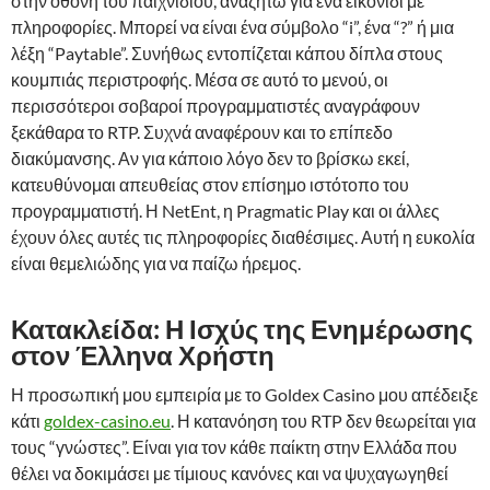
στην οθόνη του παιχνιδιού, αναζητώ για ένα εικονίδι με
πληροφορίες. Μπορεί να είναι ένα σύμβολο “i”, ένα “?” ή μια
λέξη “Paytable”. Συνήθως εντοπίζεται κάπου δίπλα στους
κουμπιάς περιστροφής. Μέσα σε αυτό το μενού, οι
περισσότεροι σοβαροί προγραμματιστές αναγράφουν
ξεκάθαρα το RTP. Συχνά αναφέρουν και το επίπεδο
διακύμανσης. Αν για κάποιο λόγο δεν το βρίσκω εκεί,
κατευθύνομαι απευθείας στον επίσημο ιστότοπο του
προγραμματιστή. Η NetEnt, η Pragmatic Play και οι άλλες
έχουν όλες αυτές τις πληροφορίες διαθέσιμες. Αυτή η ευκολία
είναι θεμελιώδης για να παίζω ήρεμος.
Κατακλείδα: Η Ισχύς της Ενημέρωσης
στον Έλληνα Χρήστη
Η προσωπική μου εμπειρία με το Goldex Casino μου απέδειξε
κάτι
goldex-casino.eu
. Η κατανόηση του RTP δεν θεωρείται για
τους “γνώστες”. Είναι για τον κάθε παίκτη στην Ελλάδα που
θέλει να δοκιμάσει με τίμιους κανόνες και να ψυχαγωγηθεί