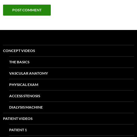
CONCEPT VIDEOS
THE BASICS
VASCULAR ANATOMY
PHYSICAL EXAM
ACCESS STENOSIS
DIALYSIS MACHINE
PATIENT VIDEOS
PATIENT 1