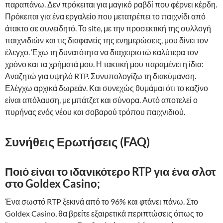
παραπάνω. Δεν πρόκειται για μαγικό ραβδί που φέρνει κέρδη.
Πρόκειται για ένα εργαλείο που μετατρέπει το παιχνίδι από
άτακτο σε συνειδητό. Το site, με την προσεκτική της συλλογή
παιχνιδιών και τις διαφανείς της ενημερώσεις, μου δίνει τον
έλεγχο. Έχω τη δυνατότητα να διαχειριστώ καλύτερα τον
χρόνο και τα χρήματά μου. Η τακτική μου παραμένει η ίδια:
Αναζητώ για υψηλό RTP. Συνυπολογίζω τη διακύμανση.
Ελέγχω αρχικά δωρεάν. Και συνεχώς θυμάμαι ότι το καζίνο
είναι απόλαυση, με μπάτζετ και σύνορα. Αυτό αποτελεί ο
πυρήνας ενός νέου και σοβαρού τρόπου παιχνιδιού.
Συνήθεις Ερωτήσεις (FAQ)
Ποιό είναι το ιδανικότερο RTP για ένα σλοτ
στο Goldex Casino;
Ένα σωστό RTP ξεκινά από το 96% και φτάνει πάνω. Στο
Goldex Casino, θα βρείτε εξαιρετικά περιπτώσεις όπως το