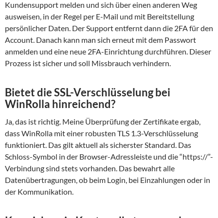
Kundensupport melden und sich über einen anderen Weg
ausweisen, in der Regel per E-Mail und mit Bereitstellung
persönlicher Daten. Der Support entfernt dann die 2FA für den
Account. Danach kann man sich erneut mit dem Passwort
anmelden und eine neue 2FA-Einrichtung durchführen. Dieser
Prozess ist sicher und soll Missbrauch verhindern.
Bietet die SSL-Verschlüsselung bei
WinRolla hinreichend?
Ja, das ist richtig. Meine Überprüfung der Zertifikate ergab,
dass WinRolla mit einer robusten TLS 1.3-Verschlüsselung
funktioniert. Das gilt aktuell als sicherster Standard. Das
Schloss-Symbol in der Browser-Adressleiste und die “https://”-
Verbindung sind stets vorhanden. Das bewahrt alle
Datenübertragungen, ob beim Login, bei Einzahlungen oder in
der Kommunikation.