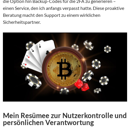
die Option hin Backup-Codes für die 2FA zu generieren –
einen Service, den ich anfangs verpasst hatte. Diese proaktive
Beratung macht den Support zu einem wirklichen
Sicherheitspartner.
Mein Resümee zur Nutzerkontrolle und
persönlichen Verantwortung