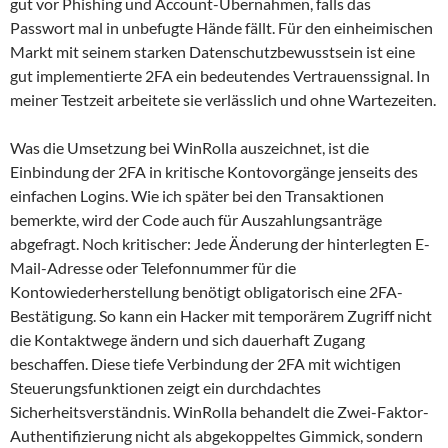
gut vor Phishing und Account-Übernahmen, falls das
Passwort mal in unbefugte Hände fällt. Für den einheimischen
Markt mit seinem starken Datenschutzbewusstsein ist eine
gut implementierte 2FA ein bedeutendes Vertrauenssignal. In
meiner Testzeit arbeitete sie verlässlich und ohne Wartezeiten.
Was die Umsetzung bei WinRolla auszeichnet, ist die
Einbindung der 2FA in kritische Kontovorgänge jenseits des
einfachen Logins. Wie ich später bei den Transaktionen
bemerkte, wird der Code auch für Auszahlungsanträge
abgefragt. Noch kritischer: Jede Änderung der hinterlegten E-
Mail-Adresse oder Telefonnummer für die
Kontowiederherstellung benötigt obligatorisch eine 2FA-
Bestätigung. So kann ein Hacker mit temporärem Zugriff nicht
die Kontaktwege ändern und sich dauerhaft Zugang
beschaffen. Diese tiefe Verbindung der 2FA mit wichtigen
Steuerungsfunktionen zeigt ein durchdachtes
Sicherheitsverständnis. WinRolla behandelt die Zwei-Faktor-
Authentifizierung nicht als abgekoppeltes Gimmick, sondern