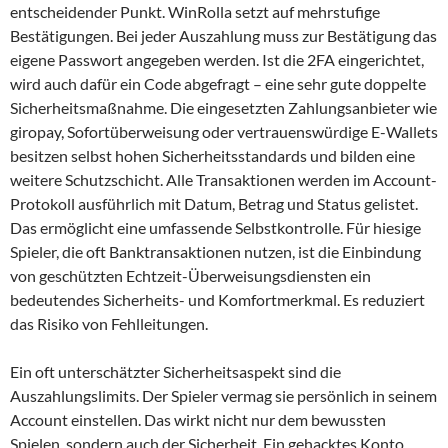
entscheidender Punkt. WinRolla setzt auf mehrstufige
Bestätigungen. Bei jeder Auszahlung muss zur Bestätigung das
eigene Passwort angegeben werden. Ist die 2FA eingerichtet,
wird auch dafür ein Code abgefragt – eine sehr gute doppelte
Sicherheitsmaßnahme. Die eingesetzten Zahlungsanbieter wie
giropay, Sofortüberweisung oder vertrauenswürdige E-Wallets
besitzen selbst hohen Sicherheitsstandards und bilden eine
weitere Schutzschicht. Alle Transaktionen werden im Account-
Protokoll ausführlich mit Datum, Betrag und Status gelistet.
Das ermöglicht eine umfassende Selbstkontrolle. Für hiesige
Spieler, die oft Banktransaktionen nutzen, ist die Einbindung
von geschützten Echtzeit-Überweisungsdiensten ein
bedeutendes Sicherheits- und Komfortmerkmal. Es reduziert
das Risiko von Fehlleitungen.
Ein oft unterschätzter Sicherheitsaspekt sind die
Auszahlungslimits. Der Spieler vermag sie persönlich in seinem
Account einstellen. Das wirkt nicht nur dem bewussten
Spielen, sondern auch der Sicherheit. Ein gehacktes Konto