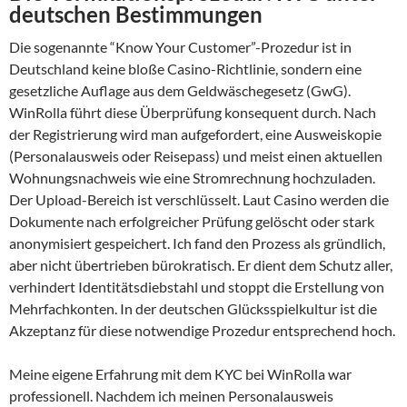
deutschen Bestimmungen
Die sogenannte “Know Your Customer”-Prozedur ist in
Deutschland keine bloße Casino-Richtlinie, sondern eine
gesetzliche Auflage aus dem Geldwäschegesetz (GwG).
WinRolla führt diese Überprüfung konsequent durch. Nach
der Registrierung wird man aufgefordert, eine Ausweiskopie
(Personalausweis oder Reisepass) und meist einen aktuellen
Wohnungsnachweis wie eine Stromrechnung hochzuladen.
Der Upload-Bereich ist verschlüsselt. Laut Casino werden die
Dokumente nach erfolgreicher Prüfung gelöscht oder stark
anonymisiert gespeichert. Ich fand den Prozess als gründlich,
aber nicht übertrieben bürokratisch. Er dient dem Schutz aller,
verhindert Identitätsdiebstahl und stoppt die Erstellung von
Mehrfachkonten. In der deutschen Glücksspielkultur ist die
Akzeptanz für diese notwendige Prozedur entsprechend hoch.
Meine eigene Erfahrung mit dem KYC bei WinRolla war
professionell. Nachdem ich meinen Personalausweis