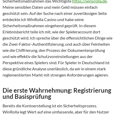
Sicherheitsmaßnahmen das Wichtigste
https://winsrolla.de
.
Meine sensiblen Daten und mein Geld müssen einfach
geschützt sein. Auf der Suche nach einer zuverlässigen Seite
entdeckte ich WinRolla Casino und habe seine
Sicherheitsmaßnahmen eingehend geprüft. In diesem
Erlebnisbericht teile ich mit, wie der Spieleraccount dort
geschützt wird. Ich spreche über die offensichtlichen Dinge wie
die Zwei-Faktor-Authentifizierung, und auch über Feinheiten
wie die Chiffrierung, den Prozess der Dokumentenprüfung
und wie effektiv die Schutzvoreinstellungen aus der
Perspektive eines Spielers sind. Für Spieler in Deutschland ist
diese gründliche Analyse unerlässlich, da wir in einem stark
reglementierten Markt mit strengen Anforderungen agieren.
Die erste Wahrnehmung: Registrierung
und Basisprüfung
Bereits die Kontoerstellung ist ein Sicherheitsprozess.
WinRolla legt Wert auf eine umfassende, aber für den Nutzer