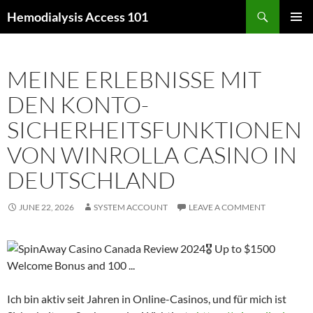
Skip
Search
Hemodialysis Access 101
to
PRIMAR
content
MENU
MEINE ERLEBNISSE MIT
DEN KONTO-
SICHERHEITSFUNKTIONEN
VON WINROLLA CASINO IN
DEUTSCHLAND
JUNE 22, 2026
SYSTEM ACCOUNT
LEAVE A COMMENT
Ich bin aktiv seit Jahren in Online-Casinos, und für mich ist