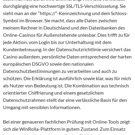
durchgängig eine hochwertige SSL/TLS-Verschlüsselung. Sie
sieht man an der “https://”-Kennzeichnung und dem Schloss-
Symbol im Browser. Sie macht, dass alle Daten zwischen
meinem Rechner in Deutschland und den Datenbanken des
Online-Casinos für Außenstehende unlesbar. Dies trifft zu für
jede Aktion, vom Login bis zur Unterhaltung mit dem
Kundenbetreuung. In der Datenschutzrichtlinie versichert das
Casino außerdem, persönliche Daten entsprechend der harten
europäischen DSGVO sowie den nationalen
Datenschutzbestimmungen zu verarbeiten und auch zu
schützen. Die Erklärung ist ausführlich sowie klar, was für mich
als Nutzer von Bedeutung ist. Die Kombination aus technisch
orientierter Chiffrierung und einem gesetzlichem
Datenschutzrahmen stellt dar eine verlässliche Basis für den
Umgang mit sensiblen Informationen.
Bei einer genaueren fachlichen Prüfung mit Online-Tools zeigt
sich die WinRolla-Plattform in gutem Zustand. Zum Einsatz