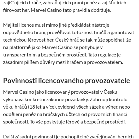
zajišťujících hráče, zabraňujících praní peněz a zajišťujících
férovost her. Marvel Casino tato pravidla dodržuje.
Majitel licence musí mimo jiné předkládat nástroje
odpovědného hraní, prověřovat totožnost hráčů a garantovat
technickou férovost her. Český hráč se tak může spoléhat, že
na platformě jako Marvel Casino se pohybuje v
transparentním a bezpečném prostředí. Tato regulace je
zásadním pilířem důvěry mezi hráčem a provozovatelem.
Povinnosti licencovaného provozovatele
Marvel Casino jako licencovaný provozovatel v Česku
vykonává konkrétní zákonné požadavky. Zahrnují kontrolu
věku hráčů (18 let a více), evidenci všech sázek a výher, nebo
oddělení peněz na hráčských účtech od provozních financí
společnosti. To vše poskytuje férové a bezpečné prostředí.
Další zásadní povinností je pochopitelné zveřejňování herních