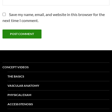
Save my name, email, and website in this browser for the
next time I comment.
CONCEPT VIDEOS
THE BASICS
VASCULAR ANATOMY
PHYSICAL EXAM
ACCESS STENOSIS