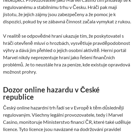
regulovanému a stabilnímu trhu v Česku. Hráči pak mají
jistotu, že jejich zájmy jsou zabezpečeny a že pomoc je k
dispozici, pokud by se zábavná činnost začala vymykat z rukou.
V realitě se odpovědné hraní ukazuje tím, že poskytovatel s
hráči otevřeně mluví o hrozbách, vysvětluje pravděpodobnost
výhry a dává jim přehled o jejich osobní aktivitě. Herní portál
Marvel nikdy neprezentuje hraní jako řešení finančních
problémů. Je to neustále hra za peníze, kde existuje opravdová
možnost prohry.
Dozor online hazardu v České
republice
Český online hazardní trh řadí se v Evropě k těm důsledněji
regulovaným. Všechny legální provozovatele, tedy i Marvel
Casino, monitoruje Ministerstvo financí ČR, které také uděluje
licence. Tyto licence jsou navázané na dodržování pravidel