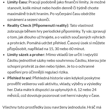
Limity času:
Pracují podobně jako finanční limity. Je možné
stanovit, kolik minut nebo hodin denně či týdně chcete
maximálně trávit hraním. Po vyčerpání času obdržíte
oznámení a sezení skončí.
Reality Check (Připomenutí reality):
Tato vlastnost
zobrazuje během hry periodické připomínky. Ty vás zpravují
o tom, jak dlouho už hrajete, a o vašich současných výhrách
a prohrách. Pomáhá udržet přehled. Časový úsek si můžete
přizpůsobit, například na 15, 30 nebo 60 minut.
Limity sázek a proher:
Mimo vkladů lze určit i nejvyšší
částku jednotlivé sázky nebo souhrnnou částku, kterou jste
schopni prohrát za den nebo týden. Je to o ochranné
opatření pro účinnější regulaci rizika.
Přehled hraní:
Přehledná historie vám kdykoli poskytne
prověřit veškerou vaši aktivitu, vklady, výběry a výsledky
her. Data máte k dispozici za uplynulých 6, 12 nebo 24
měsíců, což dovoluje pozorovat své herní návyky v čase.
Všechny tyto prostředky jsou navrženy jednoduše. Hráč má