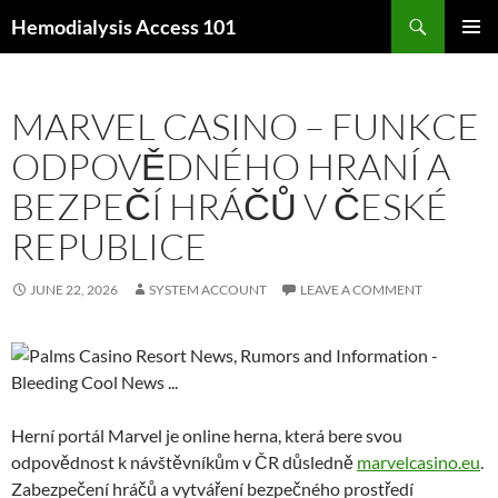
Skip
Search
Hemodialysis Access 101
to
PRIMAR
content
MENU
MARVEL CASINO – FUNKCE
ODPOVĚDNÉHO HRANÍ A
BEZPEČÍ HRÁČŮ V ČESKÉ
REPUBLICE
JUNE 22, 2026
SYSTEM ACCOUNT
LEAVE A COMMENT
Herní portál Marvel je online herna, která bere svou
odpovědnost k návštěvníkům v ČR důsledně
marvelcasino.eu
.
Zabezpečení hráčů a vytváření bezpečného prostředí