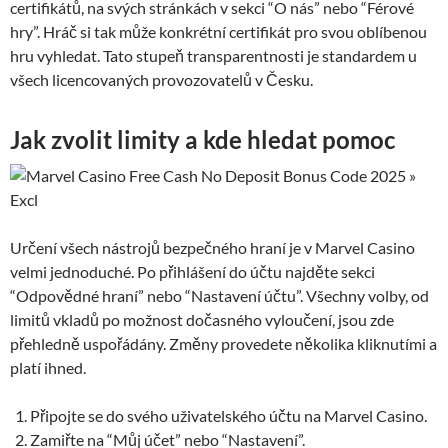
certifikátů, na svých stránkách v sekci “O nás” nebo “Férové
hry”. Hráč si tak může konkrétní certifikát pro svou oblíbenou
hru vyhledat. Tato stupeň transparentnosti je standardem u
všech licencovaných provozovatelů v Česku.
Jak zvolit limity a kde hledat pomoc
Určení všech nástrojů bezpečného hraní je v Marvel Casino
velmi jednoduché. Po přihlášení do účtu najděte sekci
“Odpovědné hraní” nebo “Nastavení účtu”. Všechny volby, od
limitů vkladů po možnost dočasného vyloučení, jsou zde
přehledně uspořádány. Změny provedete několika kliknutími a
platí ihned.
Připojte se do svého uživatelského účtu na Marvel Casino.
Zamiřte na “Můj účet” nebo “Nastavení”.