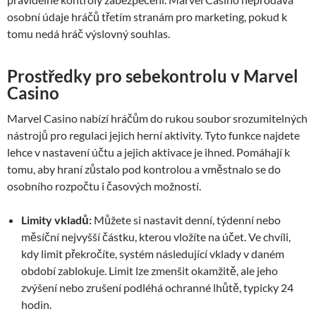
osobní údaje hráčů třetím stranám pro marketing, pokud k
tomu nedá hráč výslovný souhlas.
Prostředky pro sebekontrolu v Marvel
Casino
Marvel Casino nabízí hráčům do rukou soubor srozumitelných
nástrojů pro regulaci jejich herní aktivity. Tyto funkce najdete
lehce v nastavení účtu a jejich aktivace je ihned. Pomáhají k
tomu, aby hraní zůstalo pod kontrolou a vměstnalo se do
osobního rozpočtu i časových možností.
Limity vkladů:
Můžete si nastavit denní, týdenní nebo
měsíční nejvyšší částku, kterou vložíte na účet. Ve chvíli,
kdy limit překročíte, systém následující vklady v daném
období zablokuje. Limit lze zmenšit okamžitě, ale jeho
zvýšení nebo zrušení podléhá ochranné lhůtě, typicky 24
hodin.