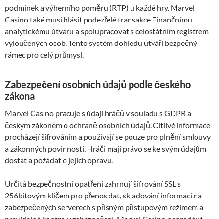
podmínek a výherního poměru (RTP) u každé hry. Marvel
Casino také musí hlásit podezřelé transakce Finančnímu
analytickému útvaru a spolupracovat s celostátním registrem
vyloučených osob. Tento systém dohledu utváří bezpečný
rámec pro celý průmysl.
Zabezpečení osobních údajů podle českého
zákona
Marvel Casino pracuje s údaji hráčů v souladu s GDPR a
českým zákonem o ochraně osobních údajů. Citlivé informace
procházejí šifrováním a používají se pouze pro plnění smlouvy
a zákonných povinností. Hráči mají právo se ke svým údajům
dostat a požádat o jejich opravu.
Určitá bezpečnostní opatření zahrnují šifrování SSL s
256bitovým klíčem pro přenos dat, skladování informací na
zabezpečených serverech s přísným přístupovým režimem a
pravidelné kontroly zabezpečení. Marvel Casino neprodává