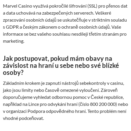
Marvel Casino využívá pokročilé šifrování (SSL) pro přenos dat
a data uchovává na zabezpečených serverech. Veškeré
zpracování osobních údajů se uskutečňuje v striktním souladu
s GDPR a českým zákonem o ochraně osobních údajů. Vaše
informace se bez vašeho souhlasu nesdílejí třetím stranám pro
marketing.
Jak postupovat, pokud mám obavy na
závislost na hraní u sebe nebo své blízké
osoby?
Základním krokem je zapnutí nástrojů sebekontroly v casinu,
jako jsou limity nebo časově omezené vyloučení. Zároveň
doporučujeme vyhledat odbornou pomoc v České republice,
například na Lince pro odvykání hraní (číslo 800 200 000) nebo
v organizaci Podpora odpovědného hraní. Tento problém není
vhodné podceňovat.