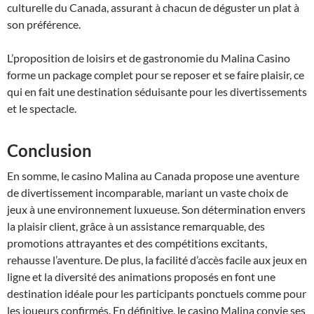
culturelle du Canada, assurant à chacun de déguster un plat à
son préférence.
L’proposition de loisirs et de gastronomie du Malina Casino
forme un package complet pour se reposer et se faire plaisir, ce
qui en fait une destination séduisante pour les divertissements
et le spectacle.
Conclusion
En somme, le casino Malina au Canada propose une aventure
de divertissement incomparable, mariant un vaste choix de
jeux à une environnement luxueuse. Son détermination envers
la plaisir client, grâce à un assistance remarquable, des
promotions attrayantes et des compétitions excitants,
rehausse l’aventure. De plus, la facilité d’accès facile aux jeux en
ligne et la diversité des animations proposés en font une
destination idéale pour les participants ponctuels comme pour
les joueurs confirmés. En définitive, le casino Malina convie ses