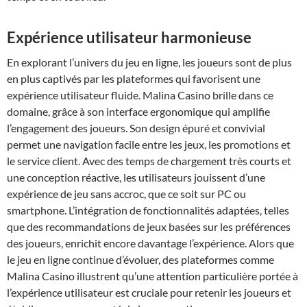
Expérience utilisateur harmonieuse
En explorant l’univers du jeu en ligne, les joueurs sont de plus
en plus captivés par les plateformes qui favorisent une
expérience utilisateur fluide. Malina Casino brille dans ce
domaine, grâce à son interface ergonomique qui amplifie
l’engagement des joueurs. Son design épuré et convivial
permet une navigation facile entre les jeux, les promotions et
le service client. Avec des temps de chargement très courts et
une conception réactive, les utilisateurs jouissent d’une
expérience de jeu sans accroc, que ce soit sur PC ou
smartphone. L’intégration de fonctionnalités adaptées, telles
que des recommandations de jeux basées sur les préférences
des joueurs, enrichit encore davantage l’expérience. Alors que
le jeu en ligne continue d’évoluer, des plateformes comme
Malina Casino illustrent qu’une attention particulière portée à
l’expérience utilisateur est cruciale pour retenir les joueurs et