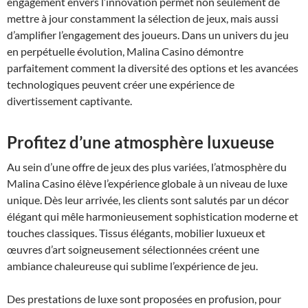
engagement envers l’innovation permet non seulement de
mettre à jour constamment la sélection de jeux, mais aussi
d’amplifier l’engagement des joueurs. Dans un univers du jeu
en perpétuelle évolution, Malina Casino démontre
parfaitement comment la diversité des options et les avancées
technologiques peuvent créer une expérience de
divertissement captivante.
Profitez d’une atmosphère luxueuse
Au sein d’une offre de jeux des plus variées, l’atmosphère du
Malina Casino élève l’expérience globale à un niveau de luxe
unique. Dès leur arrivée, les clients sont salutés par un décor
élégant qui mêle harmonieusement sophistication moderne et
touches classiques. Tissus élégants, mobilier luxueux et
œuvres d’art soigneusement sélectionnées créent une
ambiance chaleureuse qui sublime l’expérience de jeu.
Des prestations de luxe sont proposées en profusion, pour