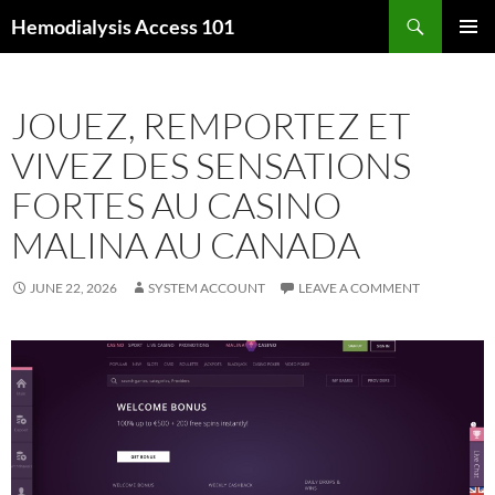
Skip
Search
Hemodialysis Access 101
to
PRIMAR
content
MENU
JOUEZ, REMPORTEZ ET
VIVEZ DES SENSATIONS
FORTES AU CASINO
MALINA AU CANADA
JUNE 22, 2026
SYSTEM ACCOUNT
LEAVE A COMMENT