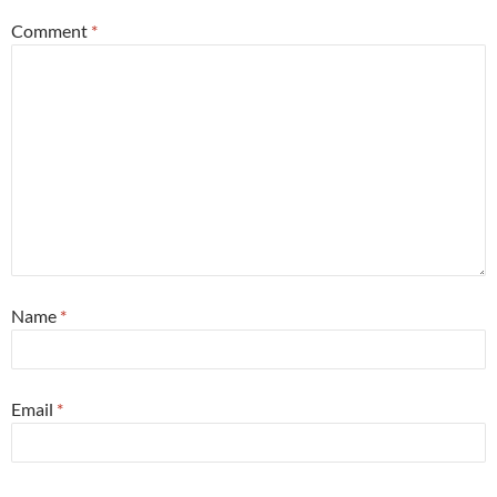
Comment
*
Name
*
Email
*