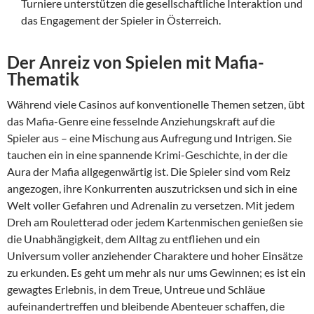
Turniere unterstützen die gesellschaftliche Interaktion und
das Engagement der Spieler in Österreich.
Der Anreiz von Spielen mit Mafia-
Thematik
Während viele Casinos auf konventionelle Themen setzen, übt
das Mafia-Genre eine fesselnde Anziehungskraft auf die
Spieler aus – eine Mischung aus Aufregung und Intrigen. Sie
tauchen ein in eine spannende Krimi-Geschichte, in der die
Aura der Mafia allgegenwärtig ist. Die Spieler sind vom Reiz
angezogen, ihre Konkurrenten auszutricksen und sich in eine
Welt voller Gefahren und Adrenalin zu versetzen. Mit jedem
Dreh am Rouletterad oder jedem Kartenmischen genießen sie
die Unabhängigkeit, dem Alltag zu entfliehen und ein
Universum voller anziehender Charaktere und hoher Einsätze
zu erkunden. Es geht um mehr als nur ums Gewinnen; es ist ein
gewagtes Erlebnis, in dem Treue, Untreue und Schläue
aufeinandertreffen und bleibende Abenteuer schaffen, die