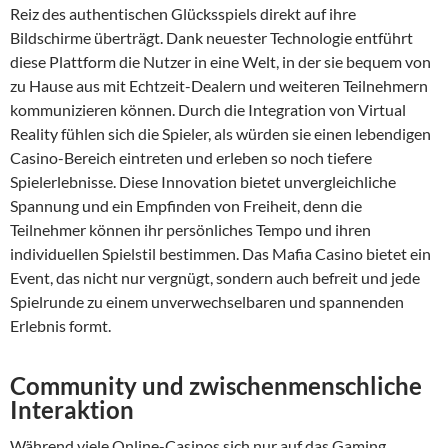
Reiz des authentischen Glücksspiels direkt auf ihre
Bildschirme überträgt. Dank neuester Technologie entführt
diese Plattform die Nutzer in eine Welt, in der sie bequem von
zu Hause aus mit Echtzeit-Dealern und weiteren Teilnehmern
kommunizieren können. Durch die Integration von Virtual
Reality fühlen sich die Spieler, als würden sie einen lebendigen
Casino-Bereich eintreten und erleben so noch tiefere
Spielerlebnisse. Diese Innovation bietet unvergleichliche
Spannung und ein Empfinden von Freiheit, denn die
Teilnehmer können ihr persönliches Tempo und ihren
individuellen Spielstil bestimmen. Das Mafia Casino bietet ein
Event, das nicht nur vergnügt, sondern auch befreit und jede
Spielrunde zu einem unverwechselbaren und spannenden
Erlebnis formt.
Community und zwischenmenschliche
Interaktion
Während viele Online-Casinos sich nur auf das Gaming