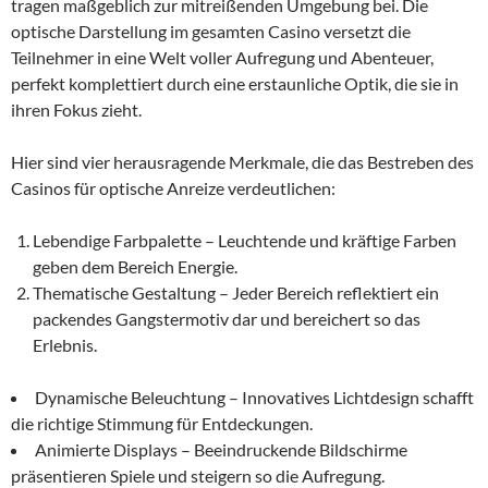
tragen maßgeblich zur mitreißenden Umgebung bei. Die
optische Darstellung im gesamten Casino versetzt die
Teilnehmer in eine Welt voller Aufregung und Abenteuer,
perfekt komplettiert durch eine erstaunliche Optik, die sie in
ihren Fokus zieht.
Hier sind vier herausragende Merkmale, die das Bestreben des
Casinos für optische Anreize verdeutlichen:
Lebendige Farbpalette – Leuchtende und kräftige Farben
geben dem Bereich Energie.
Thematische Gestaltung – Jeder Bereich reflektiert ein
packendes Gangstermotiv dar und bereichert so das
Erlebnis.
Dynamische Beleuchtung – Innovatives Lichtdesign schafft
die richtige Stimmung für Entdeckungen.
Animierte Displays – Beeindruckende Bildschirme
präsentieren Spiele und steigern so die Aufregung.