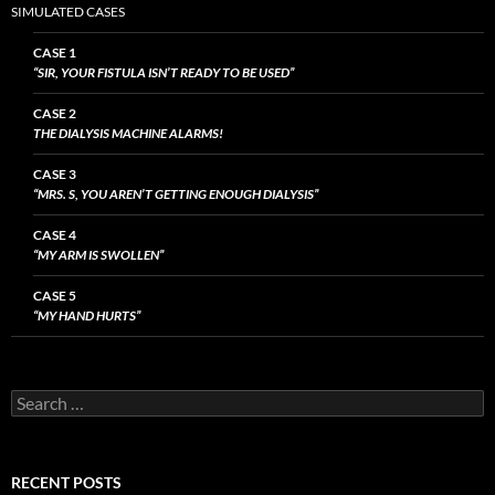
SIMULATED CASES
CASE 1
“SIR, YOUR FISTULA ISN’T READY TO BE USED”
CASE 2
THE DIALYSIS MACHINE ALARMS!
CASE 3
“MRS. S, YOU AREN’T GETTING ENOUGH DIALYSIS”
CASE 4
“MY ARM IS SWOLLEN”
CASE 5
“MY HAND HURTS”
Search
for:
RECENT POSTS