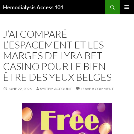
Skip
Search
Hemodialysis Access 101
to
PRIMAR
content
MENU
J’AI COMPARÉ
L’ESPACEMENT ET LES
MARGES DE LYRA BET
CASINO POUR LE BIEN-
ÊTRE DES YEUX BELGES
JUNE 22, 2026
SYSTEM ACCOUNT
LEAVE A COMMENT