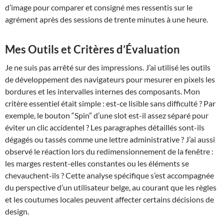
d’image pour comparer et consigné mes ressentis sur le
agrément après des sessions de trente minutes à une heure.
Mes Outils et Critères d’Évaluation
Je ne suis pas arrêté sur des impressions. J’ai utilisé les outils
de développement des navigateurs pour mesurer en pixels les
bordures et les intervalles internes des composants. Mon
critère essentiel était simple : est-ce lisible sans difficulté ? Par
exemple, le bouton “Spin” d’une slot est-il assez séparé pour
éviter un clic accidentel ? Les paragraphes détaillés sont-ils
dégagés ou tassés comme une lettre administrative ? J’ai aussi
observé le réaction lors du redimensionnement de la fenêtre :
les marges restent-elles constantes ou les éléments se
chevauchent-ils ? Cette analyse spécifique s’est accompagnée
du perspective d’un utilisateur belge, au courant que les règles
et les coutumes locales peuvent affecter certains décisions de
design.