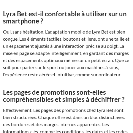
Lyra Bet est-il confortable à utiliser sur un
smartphone ?
Oui, sans hésitation. L’adaptation mobile de Lyra Bet est bien
conçue. Les éléments tactiles, boutons et liens, ont une taille et
un espacement ajustés à une interaction précise au doigt. La
mise en page se adapte intelligemment, en gardant des marges
et des espacements optimaux même sur un petit écran. Que ce
soit pour parier sur le sport ou jouer aux machines à sous,
l’expérience reste aérée et intuitive, comme sur ordinateur.
Les pages de promotions sont-elles
compréhensibles et simples à déchiffrer ?
Effectivement. Les pages des promotions chez Lyra Bet sont
bien structurées. Chaque offre est dans un bloc distinct avec
des bordures et des marges internes apparentes. Les
informations clés, comme les conditions, les dates et les codes,