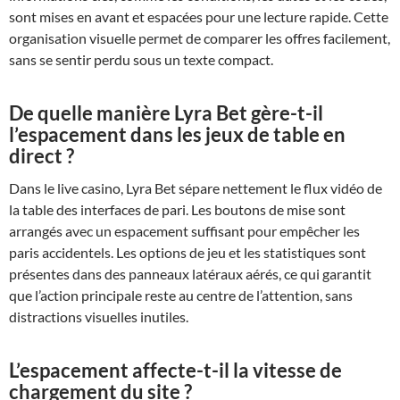
sont mises en avant et espacées pour une lecture rapide. Cette
organisation visuelle permet de comparer les offres facilement,
sans se sentir perdu sous un texte compact.
De quelle manière Lyra Bet gère-t-il
l’espacement dans les jeux de table en
direct ?
Dans le live casino, Lyra Bet sépare nettement le flux vidéo de
la table des interfaces de pari. Les boutons de mise sont
arrangés avec un espacement suffisant pour empêcher les
paris accidentels. Les options de jeu et les statistiques sont
présentes dans des panneaux latéraux aérés, ce qui garantit
que l’action principale reste au centre de l’attention, sans
distractions visuelles inutiles.
L’espacement affecte-t-il la vitesse de
chargement du site ?