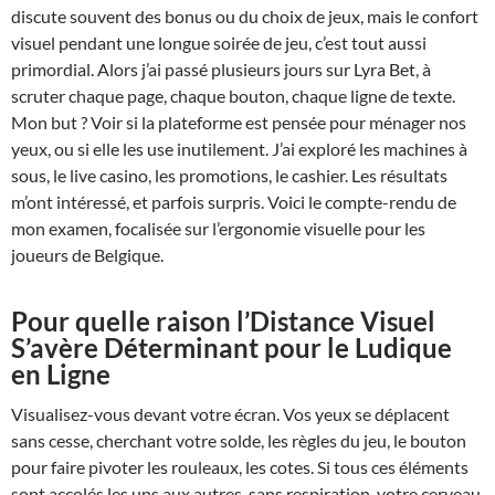
discute souvent des bonus ou du choix de jeux, mais le confort
visuel pendant une longue soirée de jeu, c’est tout aussi
primordial. Alors j’ai passé plusieurs jours sur Lyra Bet, à
scruter chaque page, chaque bouton, chaque ligne de texte.
Mon but ? Voir si la plateforme est pensée pour ménager nos
yeux, ou si elle les use inutilement. J’ai exploré les machines à
sous, le live casino, les promotions, le cashier. Les résultats
m’ont intéressé, et parfois surpris. Voici le compte-rendu de
mon examen, focalisée sur l’ergonomie visuelle pour les
joueurs de Belgique.
Pour quelle raison l’Distance Visuel
S’avère Déterminant pour le Ludique
en Ligne
Visualisez-vous devant votre écran. Vos yeux se déplacent
sans cesse, cherchant votre solde, les règles du jeu, le bouton
pour faire pivoter les rouleaux, les cotes. Si tous ces éléments
sont accolés les uns aux autres, sans respiration, votre cerveau