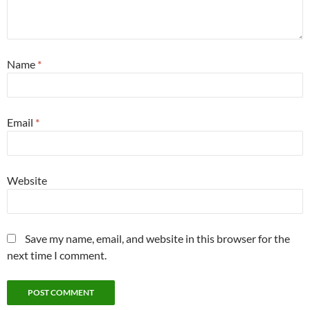
Name
*
Email
*
Website
Save my name, email, and website in this browser for the
next time I comment.