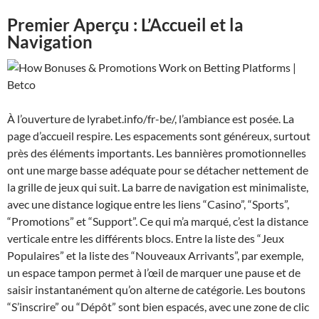
Premier Aperçu : L’Accueil et la
Navigation
À l’ouverture de lyrabet.info/fr-be/, l’ambiance est posée. La
page d’accueil respire. Les espacements sont généreux, surtout
près des éléments importants. Les bannières promotionnelles
ont une marge basse adéquate pour se détacher nettement de
la grille de jeux qui suit. La barre de navigation est minimaliste,
avec une distance logique entre les liens “Casino”, “Sports”,
“Promotions” et “Support”. Ce qui m’a marqué, c’est la distance
verticale entre les différents blocs. Entre la liste des “Jeux
Populaires” et la liste des “Nouveaux Arrivants”, par exemple,
un espace tampon permet à l’œil de marquer une pause et de
saisir instantanément qu’on alterne de catégorie. Les boutons
“S’inscrire” ou “Dépôt” sont bien espacés, avec une zone de clic