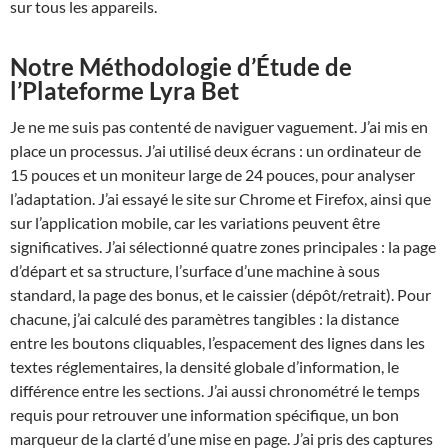
sur tous les appareils.
Notre Méthodologie d’Étude de
l’Plateforme Lyra Bet
Je ne me suis pas contenté de naviguer vaguement. J’ai mis en
place un processus. J’ai utilisé deux écrans : un ordinateur de
15 pouces et un moniteur large de 24 pouces, pour analyser
l’adaptation. J’ai essayé le site sur Chrome et Firefox, ainsi que
sur l’application mobile, car les variations peuvent être
significatives. J’ai sélectionné quatre zones principales : la page
d’départ et sa structure, l’surface d’une machine à sous
standard, la page des bonus, et le caissier (dépôt/retrait). Pour
chacune, j’ai calculé des paramètres tangibles : la distance
entre les boutons cliquables, l’espacement des lignes dans les
textes réglementaires, la densité globale d’information, le
différence entre les sections. J’ai aussi chronométré le temps
requis pour retrouver une information spécifique, un bon
marqueur de la clarté d’une mise en page. J’ai pris des captures