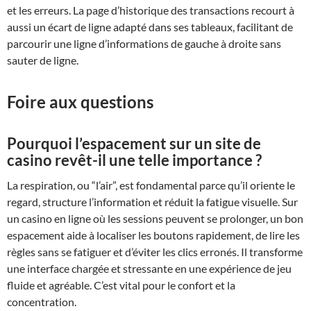
et les erreurs. La page d’historique des transactions recourt à
aussi un écart de ligne adapté dans ses tableaux, facilitant de
parcourir une ligne d’informations de gauche à droite sans
sauter de ligne.
Foire aux questions
Pourquoi l’espacement sur un site de
casino revêt-il une telle importance ?
La respiration, ou “l’air”, est fondamental parce qu’il oriente le
regard, structure l’information et réduit la fatigue visuelle. Sur
un casino en ligne où les sessions peuvent se prolonger, un bon
espacement aide à localiser les boutons rapidement, de lire les
règles sans se fatiguer et d’éviter les clics erronés. Il transforme
une interface chargée et stressante en une expérience de jeu
fluide et agréable. C’est vital pour le confort et la
concentration.