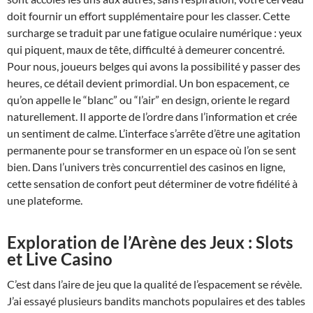
doit fournir un effort supplémentaire pour les classer. Cette
surcharge se traduit par une fatigue oculaire numérique : yeux
qui piquent, maux de tête, difficulté à demeurer concentré.
Pour nous, joueurs belges qui avons la possibilité y passer des
heures, ce détail devient primordial. Un bon espacement, ce
qu’on appelle le “blanc” ou “l’air” en design, oriente le regard
naturellement. Il apporte de l’ordre dans l’information et crée
un sentiment de calme. L’interface s’arrête d’être une agitation
permanente pour se transformer en un espace où l’on se sent
bien. Dans l’univers très concurrentiel des casinos en ligne,
cette sensation de confort peut déterminer de votre fidélité à
une plateforme.
Exploration de l’Arène des Jeux : Slots
et Live Casino
C’est dans l’aire de jeu que la qualité de l’espacement se révèle.
J’ai essayé plusieurs bandits manchots populaires et des tables