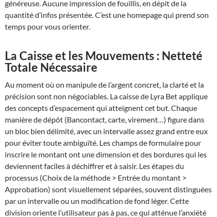
généreuse. Aucune impression de fouillis, en dépit de la
quantité d’infos présentée. C’est une homepage qui prend son
temps pour vous orienter.
La Caisse et les Mouvements : Netteté
Totale Nécessaire
Au moment où on manipule de l’argent concret, la clarté et la
précision sont non négociables. La caisse de Lyra Bet applique
des concepts d’espacement qui atteignent cet but. Chaque
manière de dépôt (Bancontact, carte, virement…) figure dans
un bloc bien délimité, avec un intervalle assez grand entre eux
pour éviter toute ambiguïté. Les champs de formulaire pour
inscrire le montant ont une dimension et des bordures qui les
deviennent faciles à déchiffrer et à saisir. Les étapes du
processus (Choix de la méthode > Entrée du montant >
Approbation) sont visuellement séparées, souvent distinguées
par un intervalle ou un modification de fond léger. Cette
division oriente l’utilisateur pas à pas, ce qui atténue l’anxiété