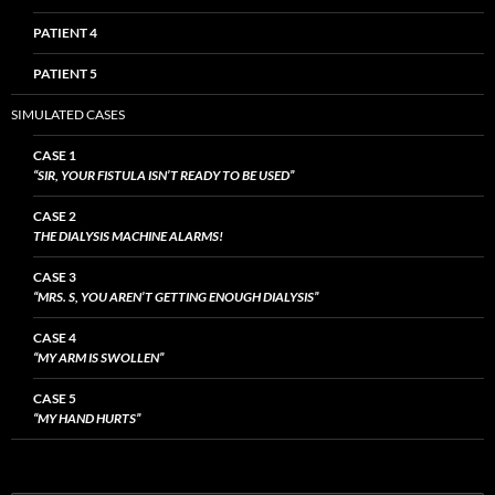
PATIENT 4
PATIENT 5
SIMULATED CASES
CASE 1
“SIR, YOUR FISTULA ISN’T READY TO BE USED”
CASE 2
THE DIALYSIS MACHINE ALARMS!
CASE 3
“MRS. S, YOU AREN’T GETTING ENOUGH DIALYSIS”
CASE 4
“MY ARM IS SWOLLEN”
CASE 5
“MY HAND HURTS”