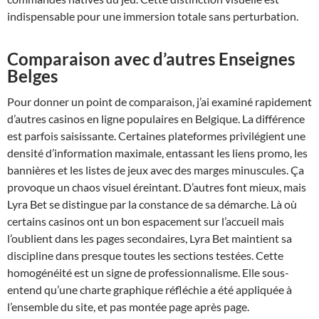
indispensable pour une immersion totale sans perturbation.
Comparaison avec d’autres Enseignes
Belges
Pour donner un point de comparaison, j’ai examiné rapidement
d’autres casinos en ligne populaires en Belgique. La différence
est parfois saisissante. Certaines plateformes privilégient une
densité d’information maximale, entassant les liens promo, les
bannières et les listes de jeux avec des marges minuscules. Ça
provoque un chaos visuel éreintant. D’autres font mieux, mais
Lyra Bet se distingue par la constance de sa démarche. Là où
certains casinos ont un bon espacement sur l’accueil mais
l’oublient dans les pages secondaires, Lyra Bet maintient sa
discipline dans presque toutes les sections testées. Cette
homogénéité est un signe de professionnalisme. Elle sous-
entend qu’une charte graphique réfléchie a été appliquée à
l’ensemble du site, et pas montée page après page.