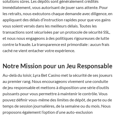
solutions sûres. Les dépôts sont généralement crédités
immédiatement, vous autorisant de jouer sans attente. Pour
les retraits, nous exécutons chaque demande avec diligence, en
appliquant des délais d’instruction rapides pour que vos gains
vous soient versés dans les meilleurs délais. Toutes les
transactions sont sécurisées par un protocole de sécurité SSL,
et nous nous engageons à des politiques rigoureuses de lutte
contre la fraude. La transparence est primordiale : aucun frais
caché ne vient entacher votre expérience.
Notre Mission pour un Jeu Responsable
Au-delà du loisir, Lyra Bet Casino met la sécurité de ses joueurs
au premier rang. Nous encourageons vivement une conduite
de jeu responsable et mettons à disposition une série d’outils
puissants pour vous permettre à maintenir le contrôle. Vous
pouvez définir vous-même des limites de dépôt, de perte ou de
temps de session journalières, de la semaine ou du mois. Nous
proposons également l’option d’une auto-exclusion