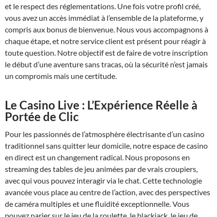
et le respect des réglementations. Une fois votre profil créé,
vous avez un accès immédiat à l’ensemble de la plateforme, y
compris aux bonus de bienvenue. Nous vous accompagnons à
chaque étape, et notre service client est présent pour réagir à
toute question. Notre objectif est de faire de votre inscription
le début d’une aventure sans tracas, où la sécurité n’est jamais
un compromis mais une certitude.
Le Casino Live : L’Expérience Réelle à
Portée de Clic
Pour les passionnés de l’atmosphère électrisante d’un casino
traditionnel sans quitter leur domicile, notre espace de casino
en direct est un changement radical. Nous proposons en
streaming des tables de jeu animées par de vrais croupiers,
avec qui vous pouvez interagir via le chat. Cette technologie
avancée vous place au centre de l’action, avec des perspectives
de caméra multiples et une fluidité exceptionnelle. Vous
pouvez parier sur le jeu de la roulette, le blackjack, le jeu de