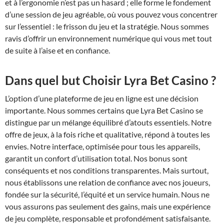
et à l’ergonomie n’est pas un hasard ; elle forme le fondement
d’une session de jeu agréable, où vous pouvez vous concentrer
sur l’essentiel : le frisson du jeu et la stratégie. Nous sommes
ravis d’offrir un environnement numérique qui vous met tout
de suite à l’aise et en confiance.
Dans quel but Choisir Lyra Bet Casino ?
L’option d’une plateforme de jeu en ligne est une décision
importante. Nous sommes certains que Lyra Bet Casino se
distingue par un mélange équilibré d’atouts essentiels. Notre
offre de jeux, à la fois riche et qualitative, répond à toutes les
envies. Notre interface, optimisée pour tous les appareils,
garantit un confort d’utilisation total. Nos bonus sont
conséquents et nos conditions transparentes. Mais surtout,
nous établissons une relation de confiance avec nos joueurs,
fondée sur la sécurité, l’équité et un service humain. Nous ne
vous assurons pas seulement des gains, mais une expérience
de jeu complète, responsable et profondément satisfaisante.