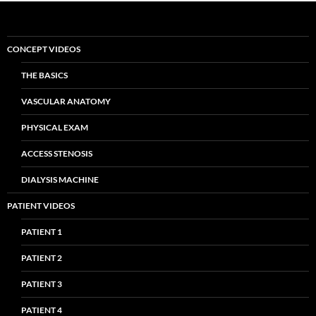
CONCEPT VIDEOS
THE BASICS
VASCULAR ANATOMY
PHYSICAL EXAM
ACCESS STENOSIS
DIALYSIS MACHINE
PATIENT VIDEOS
PATIENT 1
PATIENT 2
PATIENT 3
PATIENT 4