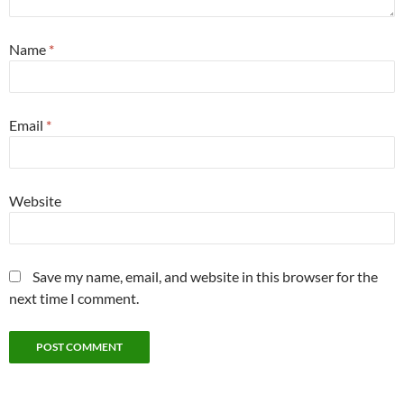
Name
*
Email
*
Website
Save my name, email, and website in this browser for the
next time I comment.