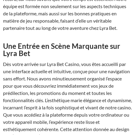
équipe est formée non seulement sur les aspects techniques
de la plateforme, mais aussi sur les bonnes pratiques en
matière de jeu responsable, faisant d’elle un véritable
partenaire tout au long de votre aventure chez Lyra Bet.
Une Entrée en Scène Marquante sur
Lyra Bet
Dès votre arrivée sur Lyra Bet Casino, vous êtes accueilli par
une interface actuelle et intuitive, conçue pour une navigation
sans effort. Nous avons minutieusement organisé l’espace
pour que vous découvriez immédiatement vos jeux de
prédilection, les promotions du moment et toutes les
fonctionnalités clés. L’esthétique marie élégance et dynamisme,
incarnant l’esprit à la fois sophistiqué et vivant de notre casino.
Que vous accédiez à la plateforme depuis votre ordinateur ou
votre appareil mobile, l’expérience reste lisse et
esthétiquement cohérente. Cette attention donnée au design