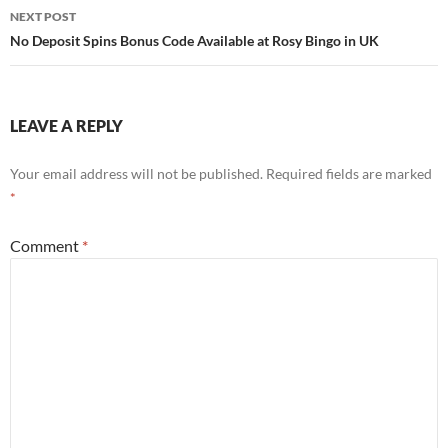
NEXT POST
No Deposit Spins Bonus Code Available at Rosy Bingo in UK
LEAVE A REPLY
Your email address will not be published.
Required fields are marked
*
Comment
*