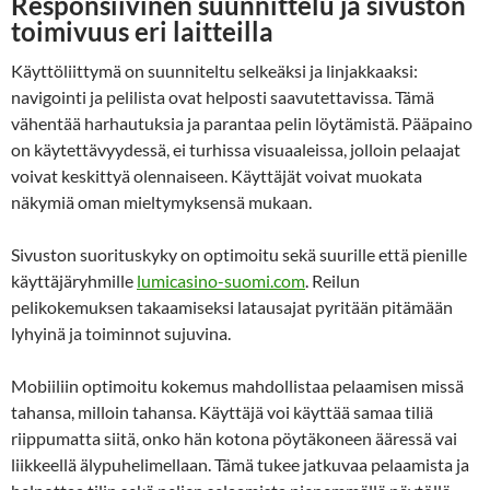
Responsiivinen suunnittelu ja sivuston
toimivuus eri laitteilla
Käyttöliittymä on suunniteltu selkeäksi ja linjakkaaksi:
navigointi ja pelilista ovat helposti saavutettavissa. Tämä
vähentää harhautuksia ja parantaa pelin löytämistä. Pääpaino
on käytettävyydessä, ei turhissa visuaaleissa, jolloin pelaajat
voivat keskittyä olennaiseen. Käyttäjät voivat muokata
näkymiä oman mieltymyksensä mukaan.
Sivuston suorituskyky on optimoitu sekä suurille että pienille
käyttäjäryhmille
lumicasino-suomi.com
. Reilun
pelikokemuksen takaamiseksi latausajat pyritään pitämään
lyhyinä ja toiminnot sujuvina.
Mobiiliin optimoitu kokemus mahdollistaa pelaamisen missä
tahansa, milloin tahansa. Käyttäjä voi käyttää samaa tiliä
riippumatta siitä, onko hän kotona pöytäkoneen ääressä vai
liikkeellä älypuhelimellaan. Tämä tukee jatkuvaa pelaamista ja