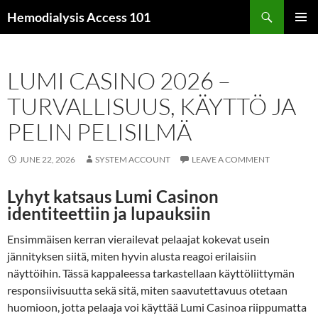
Skip
Search
Hemodialysis Access 101
to
PRIMAR
content
MENU
LUMI CASINO 2026 –
TURVALLISUUS, KÄYTTÖ JA
PELIN PELISILMÄ
JUNE 22, 2026
SYSTEM ACCOUNT
LEAVE A COMMENT
Lyhyt katsaus Lumi Casinon
identiteettiin ja lupauksiin
Ensimmäisen kerran vierailevat pelaajat kokevat usein
jännityksen siitä, miten hyvin alusta reagoi erilaisiin
näyttöihin. Tässä kappaleessa tarkastellaan käyttöliittymän
responsiivisuutta sekä sitä, miten saavutettavuus otetaan
huomioon, jotta pelaaja voi käyttää Lumi Casinoa riippumatta