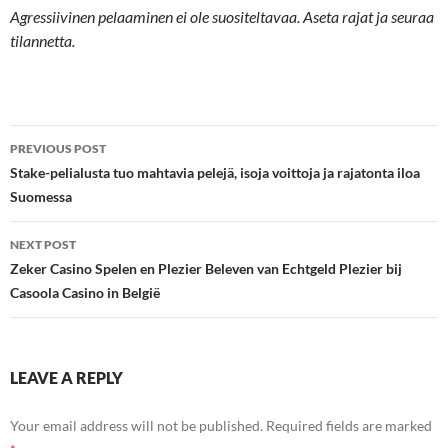
Agressiivinen pelaaminen ei ole suositeltavaa. Aseta rajat ja seuraa
tilannetta.
Post
PREVIOUS POST
navigation
Stake-pelialusta tuo mahtavia pelejä, isoja voittoja ja rajatonta iloa
Suomessa
NEXT POST
Zeker Casino Spelen en Plezier Beleven van Echtgeld Plezier bij
Casoola Casino in België
LEAVE A REPLY
Your email address will not be published.
Required fields are marked