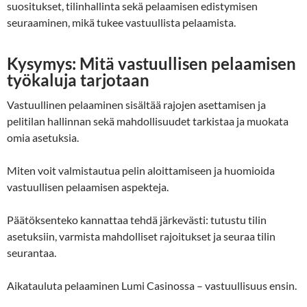
suositukset, tilinhallinta sekä pelaamisen edistymisen
seuraaminen, mikä tukee vastuullista pelaamista.
Kysymys: Mitä vastuullisen pelaamisen
työkaluja tarjotaan
Vastuullinen pelaaminen sisältää rajojen asettamisen ja
pelitilan hallinnan sekä mahdollisuudet tarkistaa ja muokata
omia asetuksia.
Miten voit valmistautua pelin aloittamiseen ja huomioida
vastuullisen pelaamisen aspekteja.
Päätöksenteko kannattaa tehdä järkevästi: tutustu tilin
asetuksiin, varmista mahdolliset rajoitukset ja seuraa tilin
seurantaa.
Aikatauluta pelaaminen Lumi Casinossa – vastuullisuus ensin.