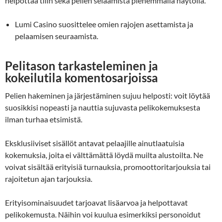
helpottaa tilin sekä pelien selaamista pienemmällä näytöllä.
Lumi Casino suosittelee omien rajojen asettamista ja
pelaamisen seuraamista.
Pelitason tarkasteleminen ja
kokeilutila komentosarjoissa
Pelien hakeminen ja järjestäminen sujuu helposti: voit löytää
suosikkisi nopeasti ja nauttia sujuvasta pelikokemuksesta
ilman turhaa etsimistä.
Eksklusiiviset sisällöt antavat pelaajille ainutlaatuisia
kokemuksia, joita ei välttämättä löydä muilta alustoilta. Ne
voivat sisältää erityisiä turnauksia, promoottoritarjouksia tai
rajoitetun ajan tarjouksia.
Erityisominaisuudet tarjoavat lisäarvoa ja helpottavat
pelikokemusta. Näihin voi kuulua esimerkiksi personoidut