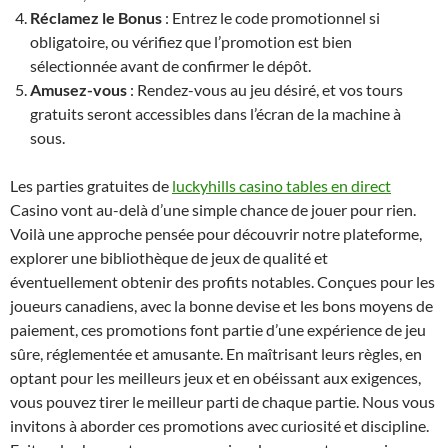
Réclamez le Bonus
: Entrez le code promotionnel si
obligatoire, ou vérifiez que l’promotion est bien
sélectionnée avant de confirmer le dépôt.
Amusez-vous
: Rendez-vous au jeu désiré, et vos tours
gratuits seront accessibles dans l’écran de la machine à
sous.
Les parties gratuites de
luckyhills casino tables en direct
Casino vont au-delà d’une simple chance de jouer pour rien.
Voilà une approche pensée pour découvrir notre plateforme,
explorer une bibliothèque de jeux de qualité et
éventuellement obtenir des profits notables. Conçues pour les
joueurs canadiens, avec la bonne devise et les bons moyens de
paiement, ces promotions font partie d’une expérience de jeu
sûre, réglementée et amusante. En maîtrisant leurs règles, en
optant pour les meilleurs jeux et en obéissant aux exigences,
vous pouvez tirer le meilleur parti de chaque partie. Nous vous
invitons à aborder ces promotions avec curiosité et discipline.