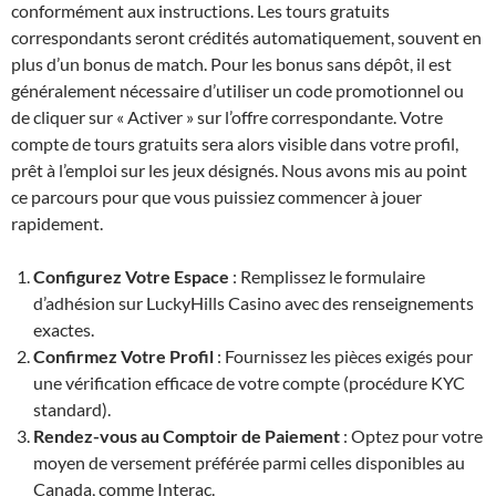
conformément aux instructions. Les tours gratuits
correspondants seront crédités automatiquement, souvent en
plus d’un bonus de match. Pour les bonus sans dépôt, il est
généralement nécessaire d’utiliser un code promotionnel ou
de cliquer sur « Activer » sur l’offre correspondante. Votre
compte de tours gratuits sera alors visible dans votre profil,
prêt à l’emploi sur les jeux désignés. Nous avons mis au point
ce parcours pour que vous puissiez commencer à jouer
rapidement.
Configurez Votre Espace
: Remplissez le formulaire
d’adhésion sur LuckyHills Casino avec des renseignements
exactes.
Confirmez Votre Profil
: Fournissez les pièces exigés pour
une vérification efficace de votre compte (procédure KYC
standard).
Rendez-vous au Comptoir de Paiement
: Optez pour votre
moyen de versement préférée parmi celles disponibles au
Canada, comme Interac.