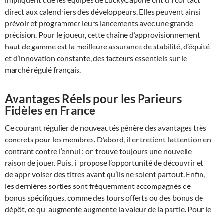
direct aux calendriers des développeurs. Elles peuvent ainsi
prévoir et programmer leurs lancements avec une grande
précision. Pour le joueur, cette chaîne d’approvisionnement
haut de gamme est la meilleure assurance de stabilité, d’équité
et d’innovation constante, des facteurs essentiels sur le
marché régulé français.
Avantages Réels pour les Parieurs
Fidèles en France
Ce courant régulier de nouveautés génère des avantages très
concrets pour les membres. D’abord, il entretient l’attention en
contrant contre l’ennui ; on trouve toujours une nouvelle
raison de jouer. Puis, il propose l’opportunité de découvrir et
de apprivoiser des titres avant qu’ils ne soient partout. Enfin,
les dernières sorties sont fréquemment accompagnés de
bonus spécifiques, comme des tours offerts ou des bonus de
dépôt, ce qui augmente augmente la valeur de la partie. Pour le