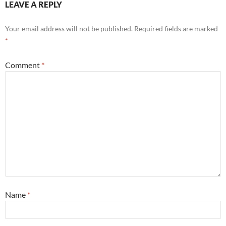
LEAVE A REPLY
Your email address will not be published.
Required fields are marked
*
Comment
*
Name
*