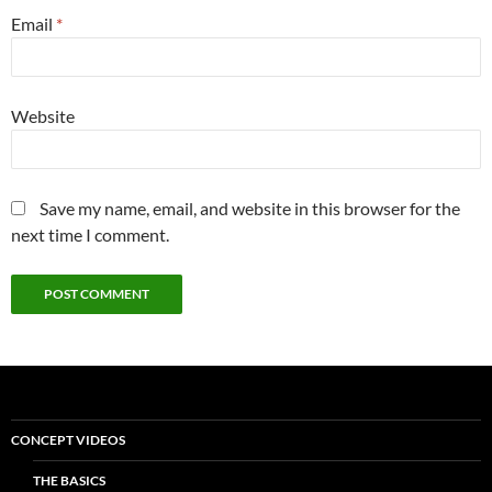
Email
*
Website
Save my name, email, and website in this browser for the
next time I comment.
CONCEPT VIDEOS
THE BASICS