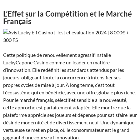
L’Effet sur la Compétition et le Marché
Français
Cette politique de renouvellement agressif installe
LuckyCapone Casino comme un leader en matière
d’innovation. Elle redéfinit les standards attendus par les
joueurs, obligeant toute la concurrence à intensifier ses
propres cycles de mise à jour. À long terme, c’est tout
l’écosystème qui en bénéficie, avec une offre globale plus riche.
Pour le marché français, sélectif et sensible à la nouveauté,
cette approche est parfaitement adaptée. Elle montre que la
plateforme apprécie ses joueurs et dépense pour satisfaire leur
désir de modernité et de divertissement neuf. Une dynamique
vertueuse se met en place, où le consommateur est le grand
gagnant d’une course à l’innovation.