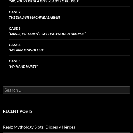
“SIR, YOUR FISTULA ISN’T READY TO BE USED”
CASE 2
THE DIALYSIS MACHINE ALARMS!
CASE 3
“MRS. S, YOU AREN’T GETTING ENOUGH DIALYSIS”
CASE 4
“MY ARM IS SWOLLEN”
CASE 5
“MY HAND HURTS”
Search
for:
RECENT POSTS
Realz Mythology Slots: Dioses y Héroes