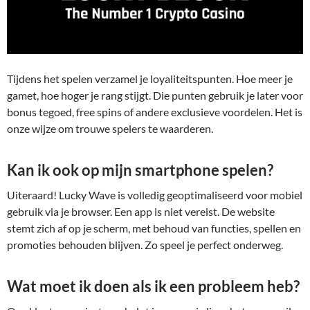
Tijdens het spelen verzamel je loyaliteitspunten. Hoe meer je
gamet, hoe hoger je rang stijgt. Die punten gebruik je later voor
bonus tegoed, free spins of andere exclusieve voordelen. Het is
onze wijze om trouwe spelers te waarderen.
Kan ik ook op mijn smartphone spelen?
Uiteraard! Lucky Wave is volledig geoptimaliseerd voor mobiel
gebruik via je browser. Een app is niet vereist. De website
stemt zich af op je scherm, met behoud van functies, spellen en
promoties behouden blijven. Zo speel je perfect onderweg.
Wat moet ik doen als ik een probleem heb?