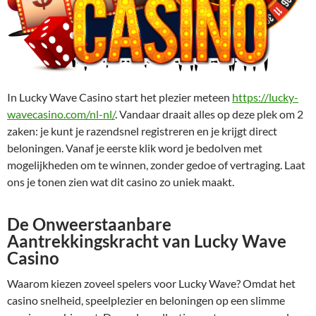
In Lucky Wave Casino start het plezier meteen
https://lucky-
wavecasino.com/nl-nl/
. Vandaar draait alles op deze plek om 2
zaken: je kunt je razendsnel registreren en je krijgt direct
beloningen. Vanaf je eerste klik word je bedolven met
mogelijkheden om te winnen, zonder gedoe of vertraging. Laat
ons je tonen zien wat dit casino zo uniek maakt.
De Onweerstaanbare
Aantrekkingskracht van Lucky Wave
Casino
Waarom kiezen zoveel spelers voor Lucky Wave? Omdat het
casino snelheid, speelplezier en beloningen op een slimme