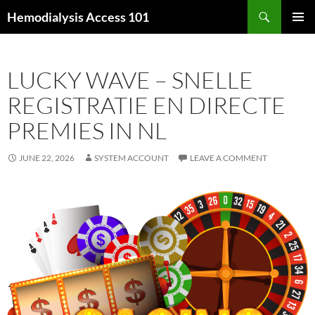
Skip
Search
Hemodialysis Access 101
to
PRIMAR
content
MENU
LUCKY WAVE – SNELLE
REGISTRATIE EN DIRECTE
PREMIES IN NL
JUNE 22, 2026
SYSTEM ACCOUNT
LEAVE A COMMENT