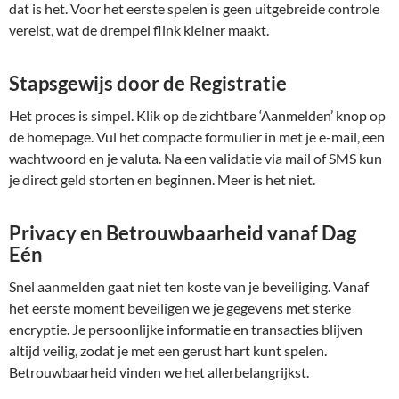
dat is het. Voor het eerste spelen is geen uitgebreide controle
vereist, wat de drempel flink kleiner maakt.
Stapsgewijs door de Registratie
Het proces is simpel. Klik op de zichtbare ‘Aanmelden’ knop op
de homepage. Vul het compacte formulier in met je e-mail, een
wachtwoord en je valuta. Na een validatie via mail of SMS kun
je direct geld storten en beginnen. Meer is het niet.
Privacy en Betrouwbaarheid vanaf Dag
Eén
Snel aanmelden gaat niet ten koste van je beveiliging. Vanaf
het eerste moment beveiligen we je gegevens met sterke
encryptie. Je persoonlijke informatie en transacties blijven
altijd veilig, zodat je met een gerust hart kunt spelen.
Betrouwbaarheid vinden we het allerbelangrijkst.