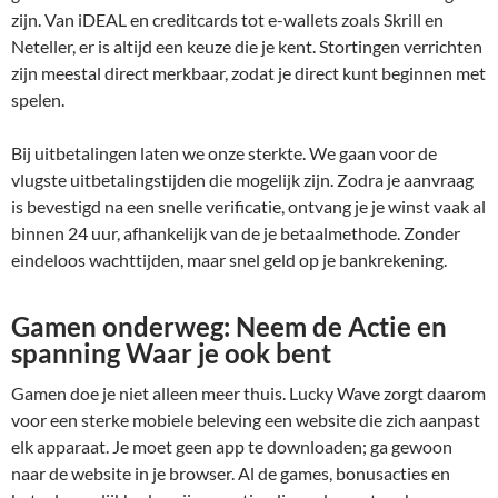
zijn. Van iDEAL en creditcards tot e-wallets zoals Skrill en
Neteller, er is altijd een keuze die je kent. Stortingen verrichten
zijn meestal direct merkbaar, zodat je direct kunt beginnen met
spelen.
Bij uitbetalingen laten we onze sterkte. We gaan voor de
vlugste uitbetalingstijden die mogelijk zijn. Zodra je aanvraag
is bevestigd na een snelle verificatie, ontvang je je winst vaak al
binnen 24 uur, afhankelijk van de je betaalmethode. Zonder
eindeloos wachttijden, maar snel geld op je bankrekening.
Gamen onderweg: Neem de Actie en
spanning Waar je ook bent
Gamen doe je niet alleen meer thuis. Lucky Wave zorgt daarom
voor een sterke mobiele beleving een website die zich aanpast
elk apparaat. Je moet geen app te downloaden; ga gewoon
naar de website in je browser. Al de games, bonusacties en